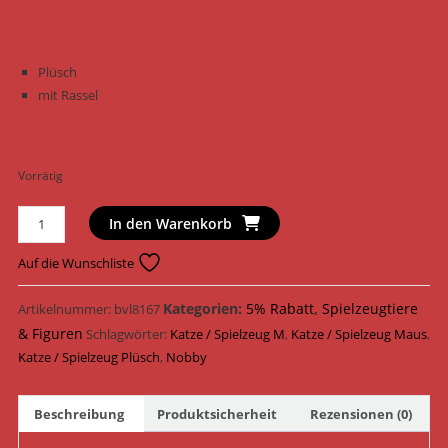
Plüsch
mit Rassel
Vorrätig
Nobby
In den Warenkorb
Katzenspielzeug
Maus
Auf die Wunschliste
Plüsch
7
Kategorien:
5% Rabatt
,
Spielzeugtiere
Artikelnummer:
bvl8167
cm
& Figuren
Schlagwörter:
Katze / Spielzeug M
,
Katze / Spielzeug Maus
,
71909
Katze / Spielzeug Plüsch
,
Nobby
Menge
Beschreibung
Produktsicherheit
Rezensionen (0)