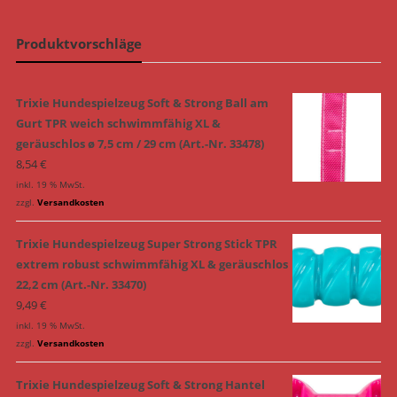
Produktvorschläge
Trixie Hundespielzeug Soft & Strong Ball am
Gurt TPR weich schwimmfähig XL &
geräuschlos ø 7,5 cm / 29 cm (Art.-Nr. 33478)
8,54
€
inkl. 19 % MwSt.
zzgl.
Versandkosten
Trixie Hundespielzeug Super Strong Stick TPR
extrem robust schwimmfähig XL & geräuschlos
22,2 cm (Art.-Nr. 33470)
9,49
€
inkl. 19 % MwSt.
zzgl.
Versandkosten
Trixie Hundespielzeug Soft & Strong Hantel