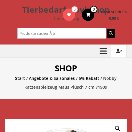
Zum
Tierbedarf – bvl-Shop
0
0
Inhalt
GESAMTPREIS
springen
Dominik Lang
0,00 €
Suchen
nach:
SHOP
Start
/
Angebote & Saisonales
/
5% Rabatt
/ Nobby
Katzenspielzeug Maus Plüsch 7 cm 71909