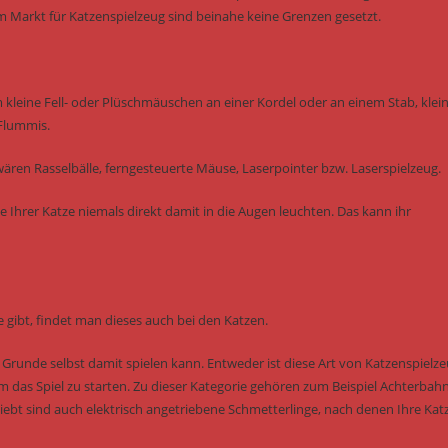
m Markt für Katzenspielzeug sind beinahe keine Grenzen gesetzt.
m kleine Fell- oder Plüschmäuschen an einer Kordel oder an einem Stab, klei
 Flummis.
ären Rasselbälle, ferngesteuerte Mäuse, Laserpointer bzw. Laserspielzeug.
e Ihrer Katze niemals direkt damit in die Augen leuchten. Das kann ihr
 gibt, findet man dieses auch bei den Katzen.
m Grunde selbst damit spielen kann. Entweder ist diese Art von Katzenspielz
um das Spiel zu starten. Zu dieser Kategorie gehören zum Beispiel Achterbah
eliebt sind auch elektrisch angetriebene Schmetterlinge, nach denen Ihre Kat