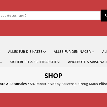
chen
ch:
ALLES FÜR DIE KATZE
ALLES FÜR DEN NAGER
AL
SICHERHEIT & SICHTBARKEIT
ANGEBOTE & SAISONAL
SHOP
ote & Saisonales
/
5% Rabatt
/ Nobby Katzenspielzeug Maus Plüs