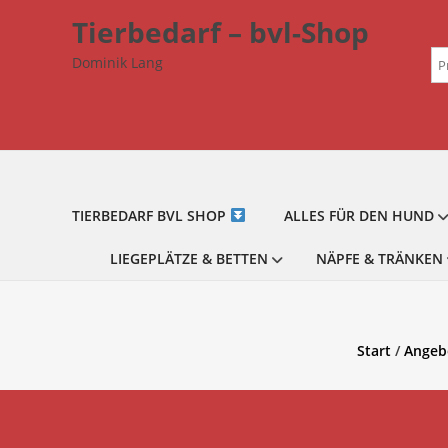
Zum
Tierbedarf – bvl-Shop
Inhalt
Su
springen
Dominik Lang
na
TIERBEDARF BVL SHOP
ALLES FÜR DEN HUND
LIEGEPLÄTZE & BETTEN
NÄPFE & TRÄNKEN
Start
/
Angeb