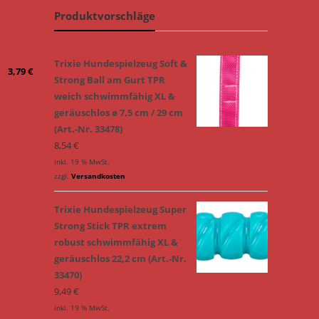
Produktvorschläge
Trixie Hundespielzeug Soft &
3,79
€
Strong Ball am Gurt TPR
weich schwimmfähig XL &
geräuschlos ø 7,5 cm / 29 cm
(Art.-Nr. 33478)
8,54
€
inkl. 19 % MwSt.
zzgl.
Versandkosten
Trixie Hundespielzeug Super
Strong Stick TPR extrem
robust schwimmfähig XL &
geräuschlos 22,2 cm (Art.-Nr.
33470)
9,49
€
inkl. 19 % MwSt.