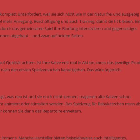
omplett unterfordert, weil sie sich nicht wie in der Natur frei und ausgiebig
hr Anregung, Beschäftigung und auch Training, damit sie fit bleiben. Ei
e durch das gemeinsame Spiel ihre Bindung intensivieren und gegenseitiges
onen abgebaut – und zwar auf beiden Seiten.
uf Qualität achten. Ist Ihre Katze erst mal in Aktion, muss das jeweilige Pro
ch nach den ersten Spielversuchen kaputtgehen. Das wäre ärgerlich.
gt, was neu ist und sie noch nicht kennen, reagieren alte Katzen schon
animiert oder stimuliert werden. Das Spielzeug für Babykätzchen muss al
r können Sie dann das Repertoire erweitern.
 immens. Manche Hersteller bieten beispielsweise auch intelligentes,