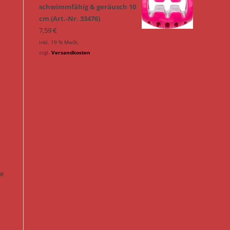
schwimmfähig & geräusch 10
cm (Art.-Nr. 33476)
7,59
€
inkl. 19 % MwSt.
zzgl.
Versandkosten
ie