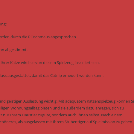
ung:
werden durch die Plüschmaus angesprochen.
inn abgestimmt.
rer Katze wird sie von diesem Spielzeug fasziniert sein.
hluss ausgestattet, damit das Catnip erneuert werden kann.
und geistigen Auslastung wichtig. Mit adäquatem Katzenspielzeug können S
ligen Wohnungsalltag bieten und sie außerdem dazu anregen, sich zu
 nur Ihrem Haustier zugute, sondern auch Ihnen selbst. Nach einem
höneres, als ausgelassen mit Ihrem Stubentiger auf Spielmission zu gehen.