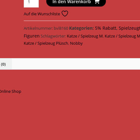
In den Warenkorb
Katzenspielzeug
Maus
Auf die Wunschliste
Plüsch
9
Kategorien:
5% Rabatt
,
Spielzeug
Artikelnummer:
bvl8160
cm
Figuren
Schlagwörter:
Katze / Spielzeug M
,
Katze / Spielzeug 
67461
Katze / Spielzeug Plüsch
,
Nobby
Menge
(0)
Online Shop