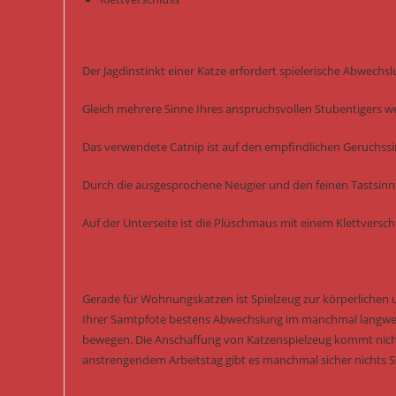
Der Jagdinstinkt einer Katze erfordert spielerische Abwechsl
Gleich mehrere Sinne Ihres anspruchsvollen Stubentigers 
Das verwendete Catnip ist auf den empfindlichen Geruchss
Durch die ausgesprochene Neugier und den feinen Tastsinn Ih
Auf der Unterseite ist die Plüschmaus mit einem Klettversc
Gerade für Wohnungskatzen ist Spielzeug zur körperlichen 
Ihrer Samtpfote bestens Abwechslung im manchmal langwei
bewegen. Die Anschaffung von Katzenspielzeug kommt nicht
anstrengendem Arbeitstag gibt es manchmal sicher nichts Sc