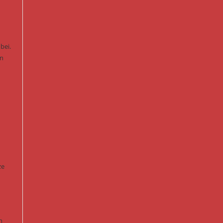
bei.
en
ze
n