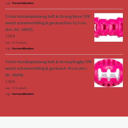
zzgl.
Versandkosten
Trixie Hundespielzeug Soft & Strong Bone TPR
weich schwimmfähig & geräuschlos 12,5 cm
(Art.-Nr. 33472)
7,59
€
inkl. 19 % MwSt.
zzgl.
Versandkosten
Trixie Hundespielzeug Soft & Strong Rugby TPR
weich schwimmfähig & geräusch 10 cm (Art.-
Nr. 33476)
7,59
€
inkl. 19 % MwSt.
zzgl.
Versandkosten