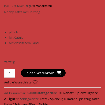
inkl. 19 % MwSt.
zzgl.
Versandkosten
Nobby Katze mit Holzring
plüsch
Mit Catnip
Mit elastischem Band
Vorrätig
Nobby
In den Warenkorb
Katzenspielzeug
Katze
Auf die Wunschliste
mit
Holzring
Kategorien:
5% Rabatt
,
Spielzeugtiere
Artikelnummer:
bvl8188
Plüsch
& Figuren
Schlagwörter:
Katze / Spielzeug K
,
Katze / Spielzeug Katze
,
17
Katze / Spielzeug Plüsch
,
Nobby