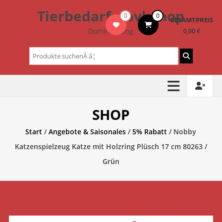
Zum
Tierbedarf – bvl-Shop
0
0
Inhalt
GESAMTPREIS
springen
Dominik Lang
0,00 €
Suchen
nach:
SHOP
Start
/
Angebote & Saisonales
/
5% Rabatt
/ Nobby
Katzenspielzeug Katze mit Holzring Plüsch 17 cm 80263 /
Grün