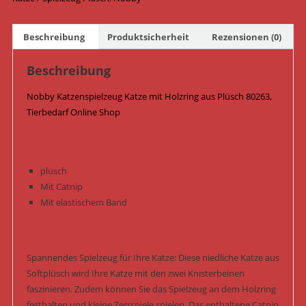
cm
80263
Beschreibung
Produktsicherheit
Rezensionen (0)
/
Grün
Beschreibung
Menge
Nobby Katzenspielzeug Katze mit Holzring aus Plüsch 80263,
Tierbedarf Online Shop
plüsch
Mit Catnip
Mit elastischem Band
Spannendes Spielzeug für Ihre Katze: Diese niedliche Katze aus
Softplüsch wird Ihre Katze mit den zwei Knisterbeinen
faszinieren. Zudem können Sie das Spielzeug an dem Holzring
festhalten und kleine Zerrspiele spielen. Das enthaltene Catnip