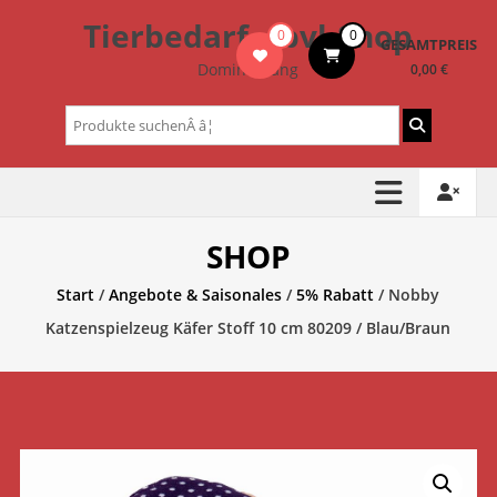
Zum
Tierbedarf – bvl-Shop
0
0
Inhalt
GESAMTPREIS
springen
Dominik Lang
0,00 €
Suchen
nach:
SHOP
Start
/
Angebote & Saisonales
/
5% Rabatt
/ Nobby
Katzenspielzeug Käfer Stoff 10 cm 80209 / Blau/Braun