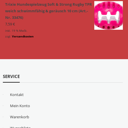
Trixie Hundespielzeug Soft & Strong Rugby TPR
weich schwimmfähig & geräusch 10 cm (Art.-
Nr. 33476)
7,59
€
inkl. 19 % MwSt.
zzgl.
Versandkosten
SERVICE
Kontakt
Mein Konto
Warenkorb