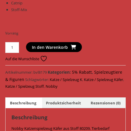
Catnip
Stoff-Mix
Vorrätig
Nobby
In den Warenkorb
Katzenspielzeug
Käfer
Auf die Wunschliste
Stoff
10
Kategorien:
5% Rabatt
,
Spielzeugtiere
Artikelnummer:
bvl8179
cm
& Figuren
Schlagwörter:
Katze / Spielzeug K
,
Katze / Spielzeug Käfer
,
80209
Katze / Spielzeug Stoff
,
Nobby
/
Blau/Braun
Beschreibung
Produktsicherheit
Rezensionen (0)
Menge
Beschreibung
Nobby Katzenspielzeug Käfer aus Stoff 80209, Tierbedarf