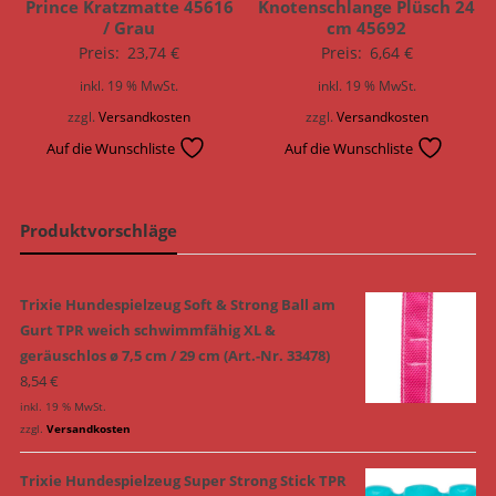
Prince Kratzmatte 45616
Knotenschlange Plüsch 24
/ Grau
cm 45692
Preis:
23,74
€
Preis:
6,64
€
inkl. 19 % MwSt.
inkl. 19 % MwSt.
zzgl.
Versandkosten
zzgl.
Versandkosten
Auf die Wunschliste
Auf die Wunschliste
Produktvorschläge
Trixie Hundespielzeug Soft & Strong Ball am
Gurt TPR weich schwimmfähig XL &
geräuschlos ø 7,5 cm / 29 cm (Art.-Nr. 33478)
8,54
€
inkl. 19 % MwSt.
zzgl.
Versandkosten
Trixie Hundespielzeug Super Strong Stick TPR