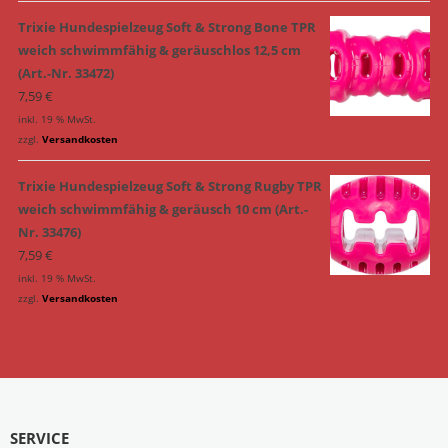
Trixie Hundespielzeug Soft & Strong Bone TPR
weich schwimmfähig & geräuschlos 12,5 cm
(Art.-Nr. 33472)
7,59
€
inkl. 19 % MwSt.
zzgl.
Versandkosten
Trixie Hundespielzeug Soft & Strong Rugby TPR
weich schwimmfähig & geräusch 10 cm (Art.-
Nr. 33476)
7,59
€
inkl. 19 % MwSt.
zzgl.
Versandkosten
SERVICE