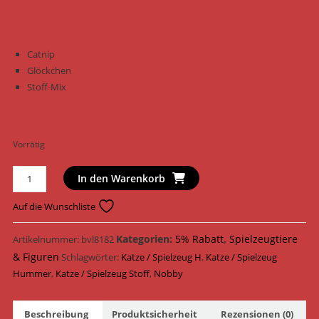
Catnip
Glöckchen
Stoff-Mix
Vorrätig
Nobby
In den Warenkorb
Katzenspielzeug
Hummer
Auf die Wunschliste
Stoff
18
Kategorien:
5% Rabatt
,
Spielzeugtiere
Artikelnummer:
bvl8182
cm
& Figuren
Schlagwörter:
Katze / Spielzeug H
,
Katze / Spielzeug
80212
Hummer
,
Katze / Spielzeug Stoff
,
Nobby
/
Blau/Braun
Beschreibung
Produktsicherheit
Rezensionen (0)