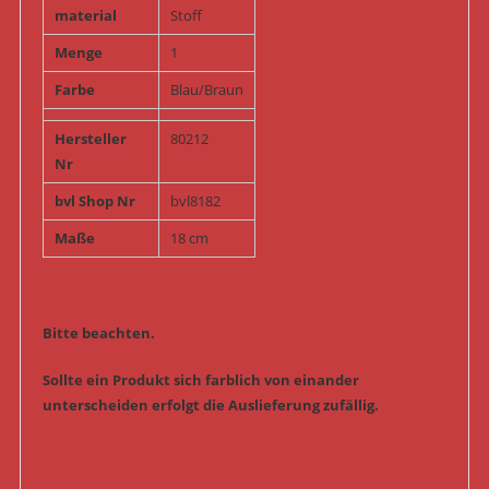
material
Stoff
Menge
1
Farbe
Blau/Braun
Hersteller
80212
Nr
bvl Shop Nr
bvl8182
Maße
18 cm
Bitte beachten.
Sollte ein Produkt sich farblich von einander
unterscheiden erfolgt die Auslieferung zufällig.