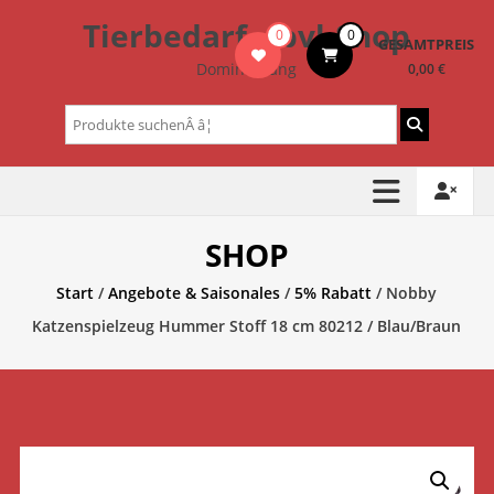
Zum
Tierbedarf – bvl-Shop
0
0
Inhalt
GESAMTPREIS
springen
Dominik Lang
0,00 €
Suchen
nach:
SHOP
Start
/
Angebote & Saisonales
/
5% Rabatt
/ Nobby
Katzenspielzeug Hummer Stoff 18 cm 80212 / Blau/Braun