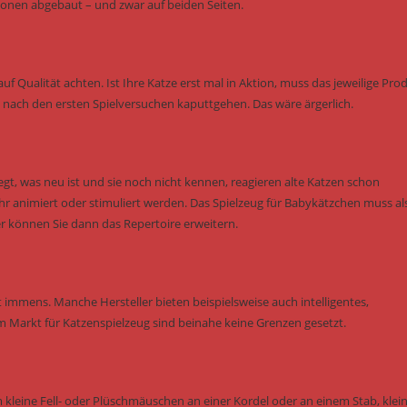
onen abgebaut – und zwar auf beiden Seiten.
uf Qualität achten. Ist Ihre Katze erst mal in Aktion, muss das jeweilige Pro
ch nach den ersten Spielversuchen kaputtgehen. Das wäre ärgerlich.
gt, was neu ist und sie noch nicht kennen, reagieren alte Katzen schon
animiert oder stimuliert werden. Das Spielzeug für Babykätzchen muss al
r können Sie dann das Repertoire erweitern.
 immens. Manche Hersteller bieten beispielsweise auch intelligentes,
m Markt für Katzenspielzeug sind beinahe keine Grenzen gesetzt.
m kleine Fell- oder Plüschmäuschen an einer Kordel oder an einem Stab, klei