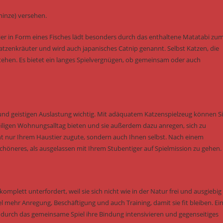
minze) versehen.
tier in Form eines Fisches lädt besonders durch das enthaltene Matatabi zu
 Katzenkräuter und wird auch japanisches Catnip genannt. Selbst Katzen, die
tehen. Es bietet ein langes Spielvergnügen, ob gemeinsam oder auch
und geistigen Auslastung wichtig. Mit adäquatem Katzenspielzeug können S
ligen Wohnungsalltag bieten und sie außerdem dazu anregen, sich zu
 nur Ihrem Haustier zugute, sondern auch Ihnen selbst. Nach einem
höneres, als ausgelassen mit Ihrem Stubentiger auf Spielmission zu gehen.
omplett unterfordert, weil sie sich nicht wie in der Natur frei und ausgiebig
hr Anregung, Beschäftigung und auch Training, damit sie fit bleiben. Ei
e durch das gemeinsame Spiel ihre Bindung intensivieren und gegenseitiges