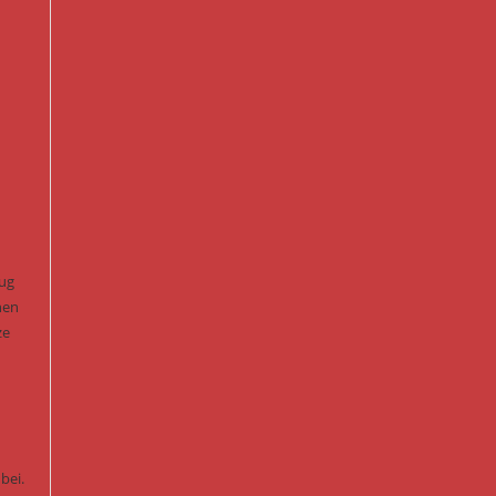
eug
nen
ze
bei.