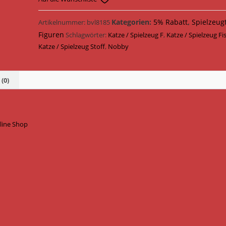
Stoff
13
Kategorien:
5% Rabatt
,
Spielzeug
Artikelnummer:
bvl8185
cm
Figuren
Schlagwörter:
Katze / Spielzeug F
,
Katze / Spielzeug Fi
80246
Katze / Spielzeug Stoff
,
Nobby
Menge
(0)
line Shop