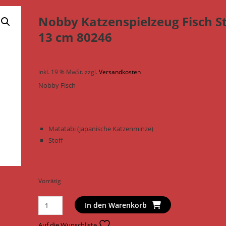
Nobby Katzenspielzeug Fisch St
13 cm 80246
inkl. 19 % MwSt.
zzgl.
Versandkosten
Nobby Fisch
Matatabi (japanische Katzenminze)
Stoff
Vorrätig
Nobby
In den Warenkorb
Katzenspielzeug
Fisch
Auf die Wunschliste