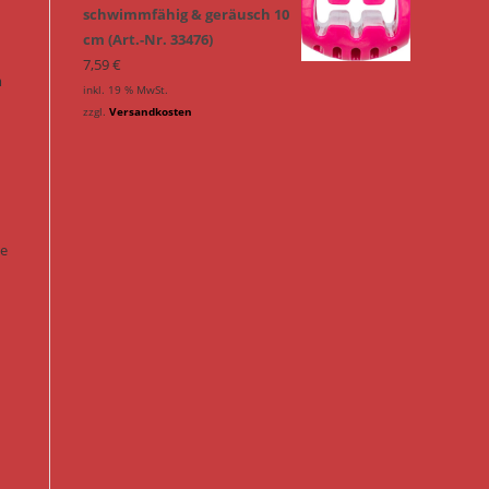
schwimmfähig & geräusch 10
cm (Art.-Nr. 33476)
7,59
€
m
inkl. 19 % MwSt.
zzgl.
Versandkosten
ie
n