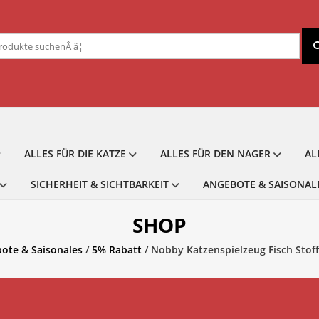
chen
ch:
ALLES FÜR DIE KATZE
ALLES FÜR DEN NAGER
AL
SICHERHEIT & SICHTBARKEIT
ANGEBOTE & SAISONAL
SHOP
ote & Saisonales
/
5% Rabatt
/ Nobby Katzenspielzeug Fisch Stof