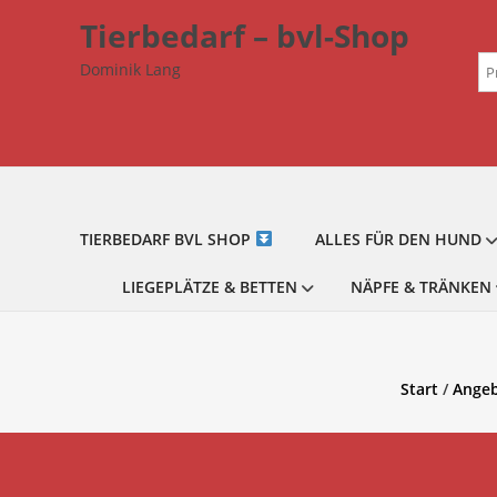
Zum
Tierbedarf – bvl-Shop
Inhalt
Su
springen
Dominik Lang
na
TIERBEDARF BVL SHOP
ALLES FÜR DEN HUND
LIEGEPLÄTZE & BETTEN
NÄPFE & TRÄNKEN
Start
/
Angeb