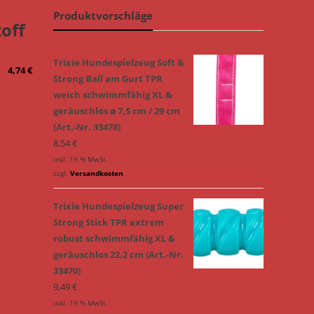
Produktvorschläge
off
Trixie Hundespielzeug Soft &
4,74
€
Strong Ball am Gurt TPR
weich schwimmfähig XL &
geräuschlos ø 7,5 cm / 29 cm
(Art.-Nr. 33478)
8,54
€
inkl. 19 % MwSt.
zzgl.
Versandkosten
Trixie Hundespielzeug Super
Strong Stick TPR extrem
robust schwimmfähig XL &
geräuschlos 22,2 cm (Art.-Nr.
33470)
9,49
€
inkl. 19 % MwSt.