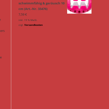
schwimmfähig & geräusch 10
cm (Art.-Nr. 33476)
7,59
€
e
inkl. 19 % MwSt.
zzgl.
Versandkosten
ders
ie
n