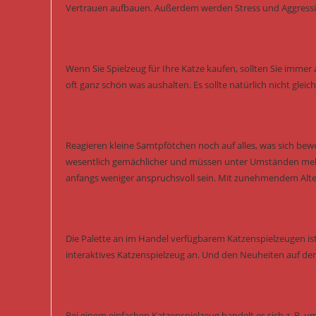
Vertrauen aufbauen. Außerdem werden Stress und Aggressi
Wenn Sie Spielzeug für Ihre Katze kaufen, sollten Sie immer a
oft ganz schön was aushalten. Es sollte natürlich nicht glei
Reagieren kleine Samtpfötchen noch auf alles, was sich bewe
wesentlich gemächlicher und müssen unter Umständen mehr 
anfangs weniger anspruchsvoll sein. Mit zunehmendem Alte
Die Palette an im Handel verfügbarem Katzenspielzeugen ist
interaktives Katzenspielzeug an. Und den Neuheiten auf de
Bei einem einfachen Katzenspielzeug handelt es sich z. B. u