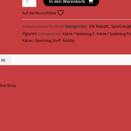
In den Warenkorb
Katzenspielzeug
Fisch
Auf die Wunschliste
Stoff
20
Kategorien:
5% Rabatt
,
Spielzeug
Artikelnummer:
bvl8144
cm
Figuren
Schlagwörter:
Katze / Spielzeug F
,
Katze / Spielzeug Fi
63961
Katze / Spielzeug Stoff
,
Nobby
Menge
(0)
line Shop