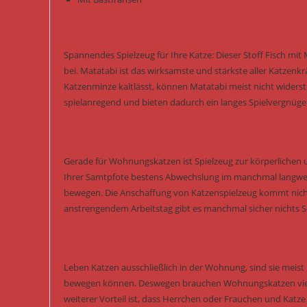
Spannendes Spielzeug für Ihre Katze: Dieser Stoff Fisch mit
bei. Matatabi ist das wirksamste und stärkste aller Katzenk
Katzenminze kaltlässt, können Matatabi meist nicht widers
spielanregend und bieten dadurch ein langes Spielvergnüge
Gerade für Wohnungskatzen ist Spielzeug zur körperlichen 
Ihrer Samtpfote bestens Abwechslung im manchmal langwei
bewegen. Die Anschaffung von Katzenspielzeug kommt nicht
anstrengendem Arbeitstag gibt es manchmal sicher nichts Sc
Leben Katzen ausschließlich in der Wohnung, sind sie meist k
bewegen können. Deswegen brauchen Wohnungskatzen viel me
weiterer Vorteil ist, dass Herrchen oder Frauchen und Katz