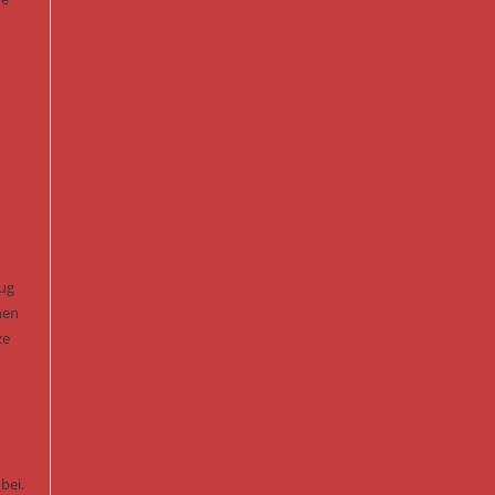
eug
nen
ze
bei.