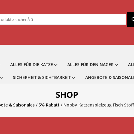
chen
ch:
ALLES FÜR DIE KATZE
ALLES FÜR DEN NAGER
AL
SICHERHEIT & SICHTBARKEIT
ANGEBOTE & SAISONAL
SHOP
ote & Saisonales
/
5% Rabatt
/ Nobby Katzenspielzeug Fisch Stof