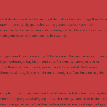
 Matatabi Sticks und Bastfransen trägt der natürlichen Zahnpflege Ihrer Katz
räuter und wird auch japanisches Catnip genannt. Selbst Katzen, die
tehen. Die Bastfransen wirken in Verbindung mit den Matatabi Sticks beson
n, ob gemeinsam oder aber auch selbstständig.
und geistigen Auslastung wichtig. Mit adäquatem Katzenspielzeug können S
ligen Wohnungsalltag bieten und sie außerdem dazu anregen, sich zu
 nur Ihrem Haustier zugute, sondern auch Ihnen selbst. Nach einem
höneres, als ausgelassen mit Ihrem Stubentiger auf Spielmission zu gehen.
omplett unterfordert, weil sie sich nicht wie in der Natur frei und ausgiebig
hr Anregung, Beschäftigung und auch Training, damit sie fit bleiben. Ei
e durch das gemeinsame Spiel ihre Bindung intensivieren und gegenseitiges