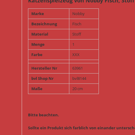
Katzenspielzeug von Nobby Fisch, Stoff
Marke
Nobby
Bezeichnung
Fisch
Material
Stoff
Menge
1
Farbe
XXX
Hersteller Nr
63961
bvl Shop Nr
bvl8144
Maße
20 cm
Bitte beachten.
Sollte ein Produkt sich farblich von einander untersche