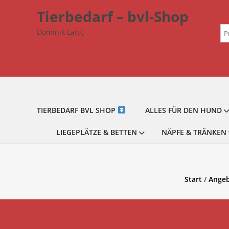
Zum
Tierbedarf – bvl-Shop
Inhalt
Su
springen
Dominik Lang
na
TIERBEDARF BVL SHOP
ALLES FÜR DEN HUND
LIEGEPLÄTZE & BETTEN
NÄPFE & TRÄNKEN
Start
/
Angeb