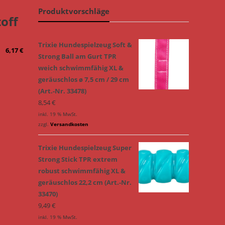
Produktvorschläge
off
Trixie Hundespielzeug Soft &
6,17
€
Strong Ball am Gurt TPR
weich schwimmfähig XL &
geräuschlos ø 7,5 cm / 29 cm
(Art.-Nr. 33478)
8,54
€
inkl. 19 % MwSt.
zzgl.
Versandkosten
Trixie Hundespielzeug Super
Strong Stick TPR extrem
robust schwimmfähig XL &
geräuschlos 22,2 cm (Art.-Nr.
33470)
9,49
€
inkl. 19 % MwSt.