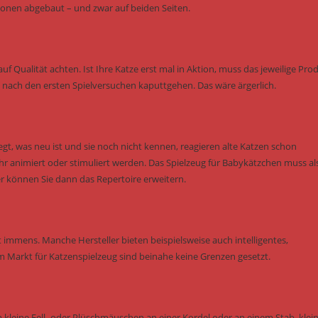
onen abgebaut – und zwar auf beiden Seiten.
uf Qualität achten. Ist Ihre Katze erst mal in Aktion, muss das jeweilige Pro
ch nach den ersten Spielversuchen kaputtgehen. Das wäre ärgerlich.
gt, was neu ist und sie noch nicht kennen, reagieren alte Katzen schon
animiert oder stimuliert werden. Das Spielzeug für Babykätzchen muss al
r können Sie dann das Repertoire erweitern.
 immens. Manche Hersteller bieten beispielsweise auch intelligentes,
m Markt für Katzenspielzeug sind beinahe keine Grenzen gesetzt.
m kleine Fell- oder Plüschmäuschen an einer Kordel oder an einem Stab, klei