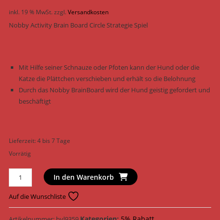
inkl. 19 % MwSt.
zzgl.
Versandkosten
Nobby Activity Brain Board Circle Strategie Spiel
Mit Hilfe seiner Schnauze oder Pfoten kann der Hund oder die
Katze die Plättchen verschieben und erhält so die Belohnung
Durch das Nobby BrainBoard wird der Hund geistig gefordert und
beschäftigt
Lieferzeit:
4 bis 7 Tage
Vorrätig
Nobby
In den Warenkorb
Hundespielzeug
Activity
Auf die Wunschliste
Brain
Board
Kategorien:
5% Rabatt
,
Artikelnummer:
bvl9359