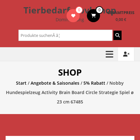
Zum
Tierbedarf – bvl-Shop
0
0
Inhalt
GESAMTPREIS
springen
Dominik Lang
0,00 €
Suchen
nach:
SHOP
Start
/
Angebote & Saisonales
/
5% Rabatt
/ Nobby
Hundespielzeug Activity Brain Board Circle Strategie Spiel ø
23 cm 67485