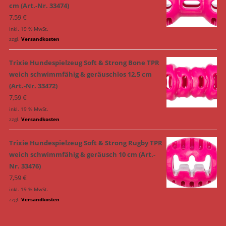
cm (Art.-Nr. 33474)
7,59
€
inkl. 19 % MwSt.
zzgl.
Versandkosten
Trixie Hundespielzeug Soft & Strong Bone TPR
weich schwimmfähig & geräuschlos 12,5 cm
(Art.-Nr. 33472)
7,59
€
inkl. 19 % MwSt.
zzgl.
Versandkosten
Trixie Hundespielzeug Soft & Strong Rugby TPR
weich schwimmfähig & geräusch 10 cm (Art.-
Nr. 33476)
7,59
€
inkl. 19 % MwSt.
zzgl.
Versandkosten