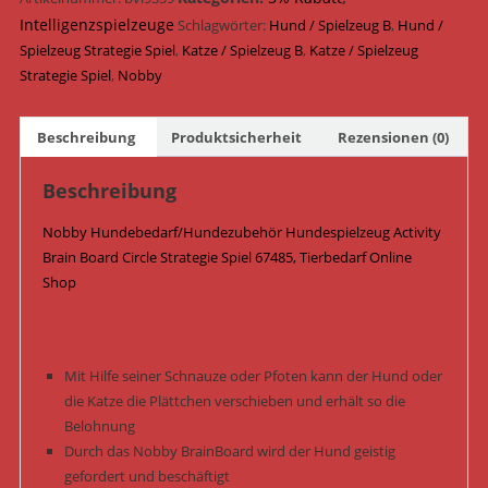
Circle
Intelligenzspielzeuge
Schlagwörter:
Hund / Spielzeug B
,
Hund /
Strategie
Spielzeug Strategie Spiel
,
Katze / Spielzeug B
,
Katze / Spielzeug
Spiel
Strategie Spiel
,
Nobby
ø
23
Beschreibung
Produktsicherheit
Rezensionen (0)
cm
67485
Beschreibung
Menge
Nobby Hundebedarf/Hundezubehör Hundespielzeug Activity
Brain Board Circle Strategie Spiel 67485, Tierbedarf Online
Shop
Mit Hilfe seiner Schnauze oder Pfoten kann der Hund oder
die Katze die Plättchen verschieben und erhält so die
Belohnung
Durch das Nobby BrainBoard wird der Hund geistig
gefordert und beschäftigt