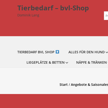
Zum
Tierbedarf – bvl-Shop
Inhalt
Su
springen
Dominik Lang
na
TIERBEDARF BVL SHOP
ALLES FÜR DEN HUND
LIEGEPLÄTZE & BETTEN
NÄPFE & TRÄNKEN
Start
/
Angebote & Saisonale