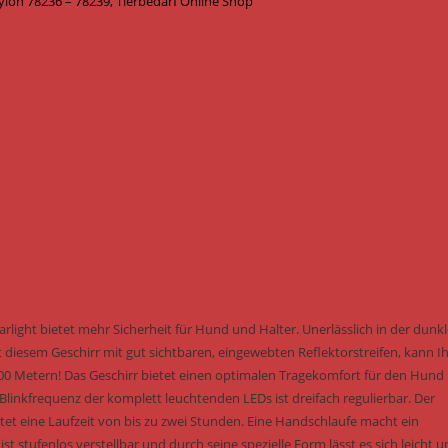
on 78236 – 78239, Tierbedarf Online Shop
light bietet mehr Sicherheit für Hund und Halter. Unerlässlich in der dunk
 diesem Geschirr mit gut sichtbaren, eingewebten Reflektorstreifen, kann I
500 Metern! Das Geschirr bietet einen optimalen Tragekomfort für den Hund
e Blinkfrequenz der komplett leuchtenden LEDs ist dreifach regulierbar. Der
tet eine Laufzeit von bis zu zwei Stunden. Eine Handschlaufe macht ein
t stufenlos verstellbar und durch seine spezielle Form lässt es sich leicht 