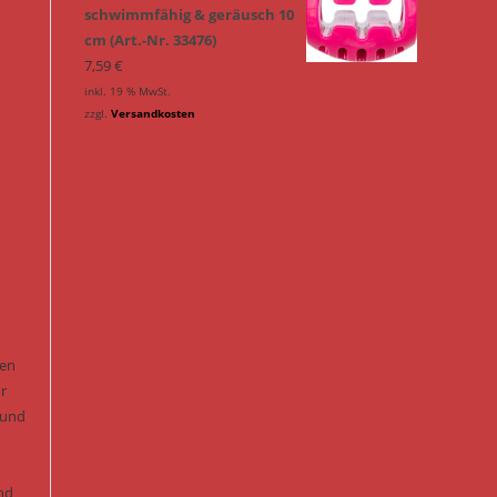
schwimmfähig & geräusch 10
cm (Art.-Nr. 33476)
7,59
€
inkl. 19 % MwSt.
zzgl.
Versandkosten
len
hr
 und
und