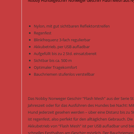
Nobby Hundegeschirr Norweger Geschirr Flash Mesh aus Nyl
Nylon, mit gut sichtbaren Reflektorstreifen
Regenfest
Blinkfrequenz 3-fach regulierbar
Akkubetrieb, per USB aufladbar
Aufgefüllt bis zu 2 Std. einsatzbereit
Sichtbar bis ca. 500 m
Optimaler Tragekomfort
Bauchriemen stufenlos verstellbar
Das Nobby Norweger Geschirr “Flash Mesh” aus der Serie Star
Jahreszeit oder für das Ausführen des Hundes bei Nacht: Mit
Hund jederzeit gesehen werden – über eine Distanz bis zu 
ist regenfest, also perfekt für den alltäglichen Gebrauch. Di
Akkubetrieb von “Flash Mesh” ist per USB aufladbar und bie
schnelles Festhalten am Geschirr möglich. Der Bauchriemen is