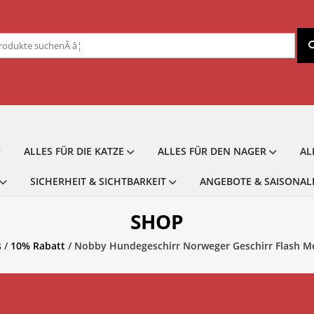
chen
ch:
ALLES FÜR DIE KATZE
ALLES FÜR DEN NAGER
AL
SICHERHEIT & SICHTBARKEIT
ANGEBOTE & SAISONAL
SHOP
s
/
10% Rabatt
/ Nobby Hundegeschirr Norweger Geschirr Flash Me