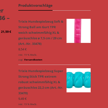
Produktvorschläge
er
36 –
Trixie Hundespielzeug Soft &
Strong Ball am Gurt TPR
–
21,59
€
weich schwimmfähig XL &
geräuschlos ø 7,5 cm / 29 cm
(Art.-Nr. 33478)
8,54
€
inkl. 19 % MwSt.
zzgl.
Versandkosten
Trixie Hundespielzeug Super
Strong Stick TPR extrem
robust schwimmfähig XL &
geräuschlos 22,2 cm (Art.-Nr.
33470)
9,49
€
inkl. 19 % MwSt.