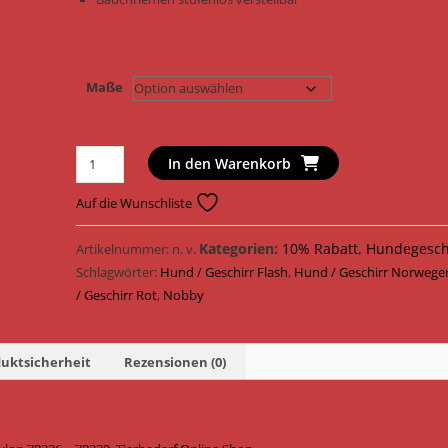
Maße
Nobby
In den Warenkorb
Hundegeschirr
Norweger
Auf die Wunschliste
Geschirr
Flash
Kategorien:
10% Rabatt
,
Hundegesch
Artikelnummer:
n. v.
Mesh
Schlagwörter:
Hund / Geschirr Flash
,
Hund / Geschirr Norwege
Nylon
/ Geschirr Rot
,
Nobby
78236
-
uktsicherheit
Rezensionen (0)
78239
/
Rot
Menge