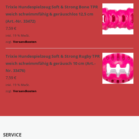
Trixie Hundespielzeug Soft & Strong Bone TPR
weich schwimmfähig & geräuschlos 12,5 cm
(Art.-Nr. 33472)
7,59
€
inkl. 19 % MwSt.
zzgl.
Versandkosten
Trixie Hundespielzeug Soft & Strong Rugby TPR
weich schwimmfähig & geräusch 10 cm (Art.-
Nr. 33476)
7,59
€
inkl. 19 % MwSt.
zzgl.
Versandkosten
SERVICE