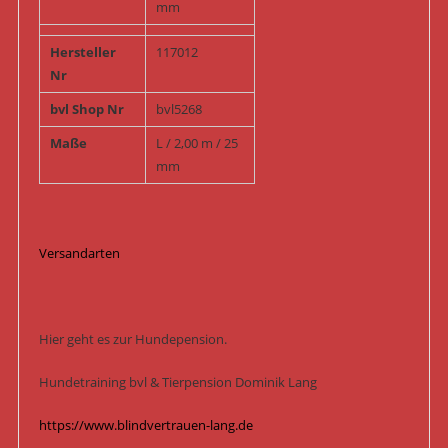
mm
Hersteller
117012
Nr
bvl Shop Nr
bvl5268
Maße
L / 2,00 m / 25
mm
Versandarten
Hier geht es zur Hundepension.
Hundetraining bvl & Tierpension Dominik Lang
https://www.blindvertrauen-lang.de