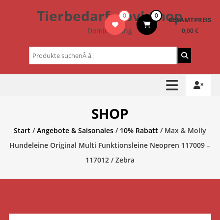
Zum
Tierbedarf – bvl-Shop
0
0
Inhalt
GESAMTPREIS
springen
Dominik Lang
0,00 €
Suchen
nach:
SHOP
Start
/
Angebote & Saisonales
/
10% Rabatt
/ Max & Molly
Hundeleine Original Multi Funktionsleine Neopren 117009 –
117012 / Zebra