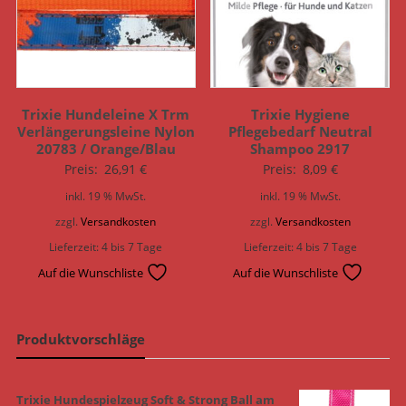
Trixie Hundeleine X Trm
Trixie Hygiene
Verlängerungsleine Nylon
Pflegebedarf Neutral
20783 / Orange/Blau
Shampoo 2917
Preis:
26,91
€
Preis:
8,09
€
inkl. 19 % MwSt.
inkl. 19 % MwSt.
zzgl.
Versandkosten
zzgl.
Versandkosten
Lieferzeit:
4 bis 7 Tage
Lieferzeit:
4 bis 7 Tage
Auf die Wunschliste
Auf die Wunschliste
Produktvorschläge
Trixie Hundespielzeug Soft & Strong Ball am