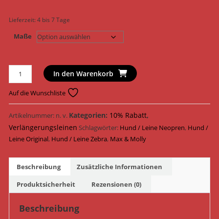
Lieferzeit:
4 bis 7 Tage
Maße
Max
In den Warenkorb
&
Molly
Auf die Wunschliste
Hundeleine
Original
Kategorien:
10% Rabatt
,
Artikelnummer:
n. v.
Multi
Verlängerungsleinen
Schlagwörter:
Hund / Leine Neopren
,
Hund /
Funktionsleine
Leine Original
,
Hund / Leine Zebra
,
Max & Molly
Neopren
117009
Beschreibung
Zusätzliche Informationen
-
117012
Produktsicherheit
Rezensionen (0)
/
Zebra
Beschreibung
Menge