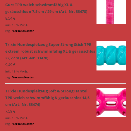
Gurt TPR weich schwimmfähig XL &
geräuschlos ø 7,5 cm / 29 cm (Art.-Nr. 33478)
8,54
€
inkl. 19 % MwSt.
zzgl.
Versandkosten
Trixie Hundespielzeug Super Strong Stick TPR
extrem robust schwimmfähig XL & geräuschlos
22,2 cm (Art.-Nr. 33470)
9,49
€
inkl. 19 % MwSt.
zzgl.
Versandkosten
Trixie Hundespielzeug Soft & Strong Hantel
TPR weich schwimmfähig & geräuschlos 14,5
cm (Art.-Nr. 33474)
7,59
€
inkl. 19 % MwSt.
zzgl.
Versandkosten