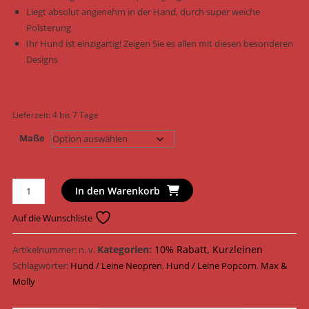
Liegt absolut angenehm in der Hand, durch super weiche
Polsterung
Ihr Hund ist einzigartig! Zeigen Sie es allen mit diesen besonderen
Designs
Lieferzeit:
4 bis 7 Tage
Maße
Max
In den Warenkorb
&
Molly
Auf die Wunschliste
Hundeleine
Original
Kategorien:
10% Rabatt
,
Kurzleinen
Artikelnummer:
n. v.
Leine
Schlagwörter:
Hund / Leine Neopren
,
Hund / Leine Popcorn
,
Max &
Neopren
Molly
195005