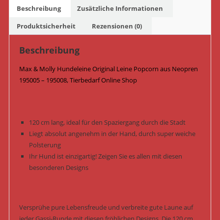
-
Beschreibung
Zusätzliche Informationen
195008
/
Produktsicherheit
Rezensionen (0)
Popcorn
Menge
Beschreibung
Max & Molly Hundeleine Original Leine Popcorn aus Neopren
195005 – 195008, Tierbedarf Online Shop
120 cm lang, ideal für den Spaziergang durch die Stadt
Liegt absolut angenehm in der Hand, durch super weiche
Polsterung
Ihr Hund ist einzigartig! Zeigen Sie es allen mit diesen
besonderen Designs
Versprühe pure Lebensfreude und verbreite gute Laune auf
jeder Gassi-Runde mit diesen fröhlichen Designs. Die 120 cm