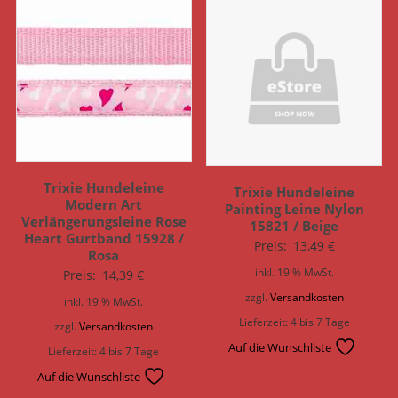
Trixie Hundeleine
Trixie Hundeleine
Modern Art
Painting Leine Nylon
Verlängerungsleine Rose
15821 / Beige
Heart Gurtband 15928 /
Preis:
13,49
€
Rosa
inkl. 19 % MwSt.
Preis:
14,39
€
zzgl.
Versandkosten
inkl. 19 % MwSt.
Lieferzeit:
4 bis 7 Tage
zzgl.
Versandkosten
Auf die Wunschliste
Lieferzeit:
4 bis 7 Tage
Auf die Wunschliste