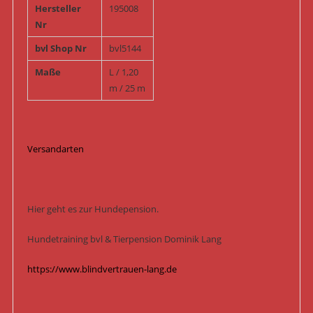
Hersteller
195008
Nr
bvl Shop Nr
bvl5144
Maße
L / 1,20
m / 25 m
Versandarten
Hier geht es zur Hundepension.
Hundetraining bvl & Tierpension Dominik Lang
https://www.blindvertrauen-lang.de