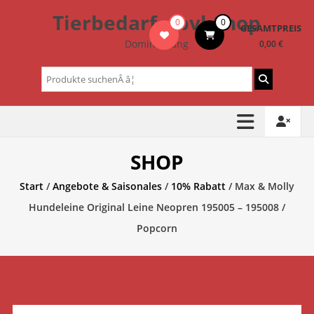
Zum
Tierbedarf – bvl-Shop
0
0
Inhalt
GESAMTPREIS
springen
Dominik Lang
0,00 €
Suchen
nach:
SHOP
Start
/
Angebote & Saisonales
/
10% Rabatt
/ Max & Molly
Hundeleine Original Leine Neopren 195005 – 195008 /
Popcorn