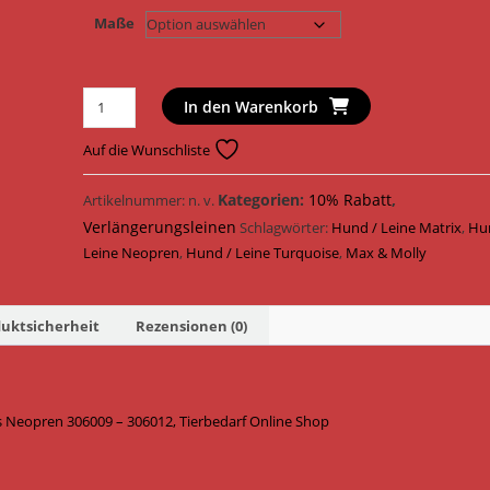
Maße
Max
In den Warenkorb
&
Molly
Auf die Wunschliste
Hundeleine
Multi
Kategorien:
10% Rabatt
,
Artikelnummer:
n. v.
Funktionsleine
Verlängerungsleinen
Schlagwörter:
Hund / Leine Matrix
,
Hu
Matrix
Leine Neopren
,
Hund / Leine Turquoise
,
Max & Molly
2.0
Neopren
306009
uktsicherheit
Rezensionen (0)
-
306012
/
s Neopren 306009 – 306012, Tierbedarf Online Shop
Turquoise
Menge