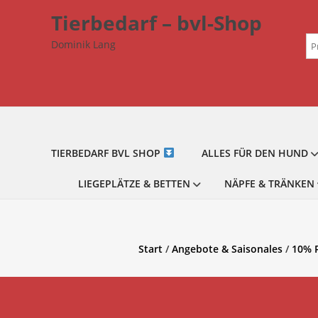
Zum
Tierbedarf – bvl-Shop
Inhalt
Su
springen
Dominik Lang
na
TIERBEDARF BVL SHOP
ALLES FÜR DEN HUND
LIEGEPLÄTZE & BETTEN
NÄPFE & TRÄNKEN
Start
/
Angebote & Saisonales
/
10% 