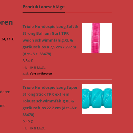
Produktvorschläge
pren
Trixie Hundespielzeug Soft &
Strong Ball am Gurt TPR
–
34,11
€
weich schwimmfähig XL &
geräuschlos ø 7,5 cm / 29 cm
(Art.-Nr. 33478)
8,54
€
inkl. 19 % MwSt.
zzgl.
Versandkosten
Trixie Hundespielzeug Super
onderen
Strong Stick TPR extrem
robust schwimmfähig XL &
Hand
geräuschlos 22,2 cm (Art.-Nr.
33470)
9,49
€
inkl. 19 % MwSt.