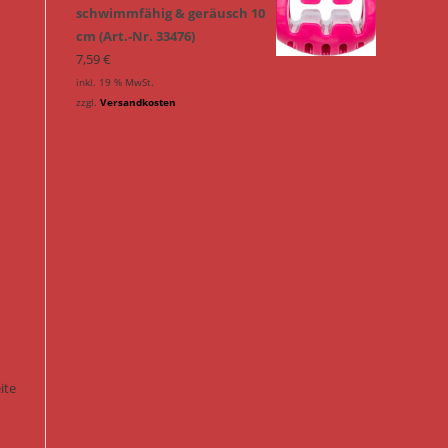
schwimmfähig & geräusch 10
cm (Art.-Nr. 33476)
7,59
€
inkl. 19 % MwSt.
zzgl.
Versandkosten
ite