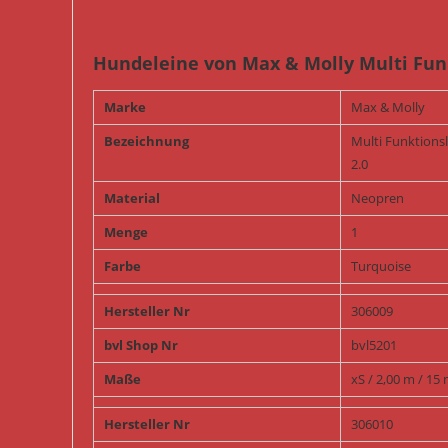
Hundeleine von Max & Molly Multi Funk
Marke
Max & Molly
Bezeichnung
Multi Funktions
2.0
Material
Neopren
Menge
1
Farbe
Turquoise
Hersteller Nr
306009
bvl Shop Nr
bvl5201
Maße
xS / 2,00 m / 1
Hersteller Nr
306010