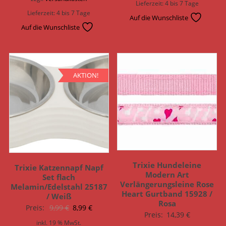
Lieferzeit:
4 bis 7 Tage
Lieferzeit:
4 bis 7 Tage
Auf die Wunschliste
Auf die Wunschliste
AKTION!
Trixie Hundeleine
Trixie Katzennapf Napf
Modern Art
Set flach
Verlängerungsleine Rose
Melamin/Edelstahl 25187
Heart Gurtband 15928 /
/ Weiß
Rosa
Ursprünglicher
Aktueller
Preis:
9,99
€
8,99
€
Preis:
14,39
€
Preis
Preis
inkl. 19 % MwSt.