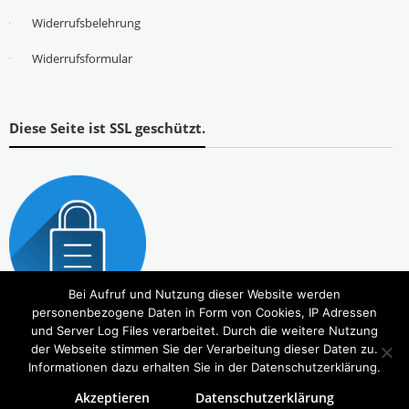
Widerrufsbelehrung
Widerrufsformular
Diese Seite ist SSL geschützt.
Bei Aufruf und Nutzung dieser Website werden
personenbezogene Daten in Form von Cookies, IP Adressen
und Server Log Files verarbeitet. Durch die weitere Nutzung
der Webseite stimmen Sie der Verarbeitung dieser Daten zu.
Informationen dazu erhalten Sie in der Datenschutzerklärung.
Akzeptieren
Datenschutzerklärung
Copyright © 2026
Tierbedarf – bvl-Shop
. Alle Rechte vorbehalten. Theme:
eStore
von ThemeGrill.