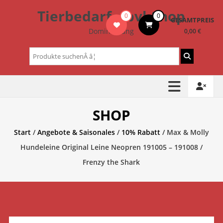
Zum
Tierbedarf – bvl-Shop
0
0
Inhalt
GESAMTPREIS
springen
Dominik Lang
0,00 €
Suchen
nach:
SHOP
Start
/
Angebote & Saisonales
/
10% Rabatt
/ Max & Molly
Hundeleine Original Leine Neopren 191005 – 191008 /
Frenzy the Shark