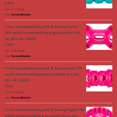
9,49
€
inkl. 19 % MwSt.
zzgl.
Versandkosten
Trixie Hundespielzeug Soft & Strong Hantel
TPR weich schwimmfähig & geräuschlos 14,5
cm (Art.-Nr. 33474)
7,59
€
inkl. 19 % MwSt.
zzgl.
Versandkosten
Trixie Hundespielzeug Soft & Strong Bone TPR
weich schwimmfähig & geräuschlos 12,5 cm
(Art.-Nr. 33472)
7,59
€
inkl. 19 % MwSt.
zzgl.
Versandkosten
Trixie Hundespielzeug Soft & Strong Rugby TPR
weich schwimmfähig & geräusch 10 cm (Art.-