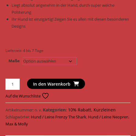
Liegt absolut angenehm in der Hand, durch super weiche
Polsterung
Ihr Hund ist einzigartig! Zeigen Sie es allen mit diesen besonderen
Designs
Lieferzeit:
4 bis 7 Tage
Maße
Max
In den Warenkorb
&
Molly
Auf die Wunschliste
Hundeleine
Original
Kategorien:
10% Rabatt
,
Kurzleinen
Artikelnummer:
n. v.
Leine
Schlagwörter:
Hund / Leine Frenzy The Shark
,
Hund / Leine Neopren
,
Neopren
Max & Molly
191005