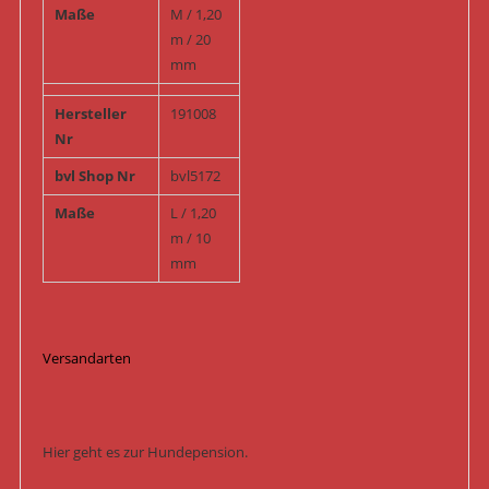
Maße
M / 1,20
m / 20
mm
Hersteller
191008
Nr
bvl Shop Nr
bvl5172
Maße
L / 1,20
m / 10
mm
Versandarten
Hier geht es zur Hundepension.