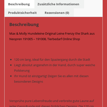
-
Beschreibung
Zusätzliche Informationen
191008
/
Produktsicherheit
Rezensionen (0)
Frenzy
the
Beschreibung
Shark
Max & Molly Hundeleine Original Leine Frenzy the Shark aus
Menge
Neopren 191005 – 191008, Tierbedarf Online Shop
120 cm lang, ideal für den Spaziergang durch die Stadt
Liegt absolut angenehm in der Hand, durch super weiche
Polsterung
Ihr Hund ist einzigartig! Zeigen Sie es allen mit diesen
besonderen Designs
Versprühe pure Lebensfreude und verbreite gute Laune auf
jeder Gassi-Runde mit diesen fröhlichen Designs. Die 120 cm