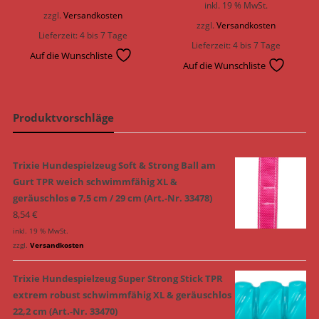
inkl. 19 % MwSt.
war:
ist:
zzgl.
Versandkosten
zzgl.
Versandkosten
9,99 €
8,99 €.
Lieferzeit:
4 bis 7 Tage
Lieferzeit:
4 bis 7 Tage
Auf die Wunschliste
Auf die Wunschliste
Produktvorschläge
Trixie Hundespielzeug Soft & Strong Ball am
Gurt TPR weich schwimmfähig XL &
geräuschlos ø 7,5 cm / 29 cm (Art.-Nr. 33478)
8,54
€
inkl. 19 % MwSt.
zzgl.
Versandkosten
Trixie Hundespielzeug Super Strong Stick TPR
extrem robust schwimmfähig XL & geräuschlos
22,2 cm (Art.-Nr. 33470)