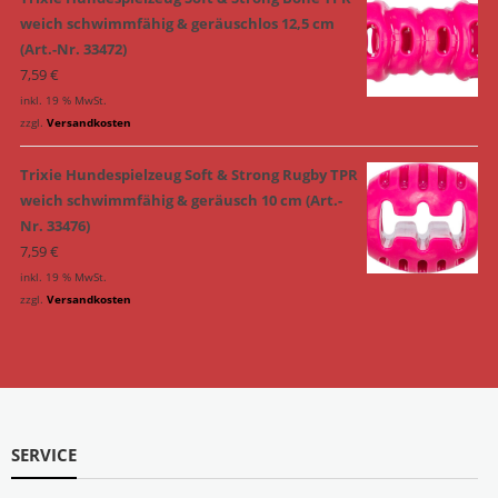
weich schwimmfähig & geräuschlos 12,5 cm
(Art.-Nr. 33472)
7,59
€
inkl. 19 % MwSt.
zzgl.
Versandkosten
Trixie Hundespielzeug Soft & Strong Rugby TPR
weich schwimmfähig & geräusch 10 cm (Art.-
Nr. 33476)
7,59
€
inkl. 19 % MwSt.
zzgl.
Versandkosten
SERVICE