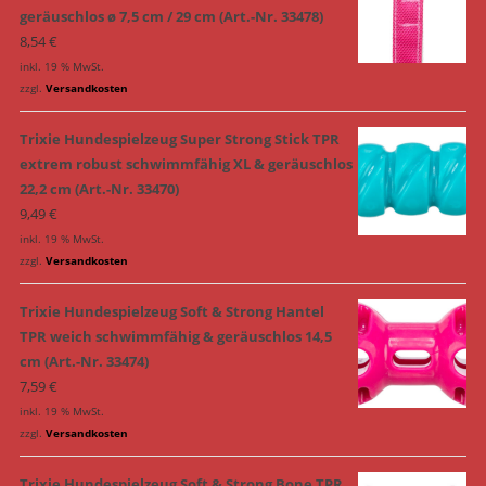
geräuschlos ø 7,5 cm / 29 cm (Art.-Nr. 33478)
8,54
€
inkl. 19 % MwSt.
zzgl.
Versandkosten
Trixie Hundespielzeug Super Strong Stick TPR
extrem robust schwimmfähig XL & geräuschlos
22,2 cm (Art.-Nr. 33470)
9,49
€
inkl. 19 % MwSt.
zzgl.
Versandkosten
Trixie Hundespielzeug Soft & Strong Hantel
TPR weich schwimmfähig & geräuschlos 14,5
cm (Art.-Nr. 33474)
7,59
€
inkl. 19 % MwSt.
zzgl.
Versandkosten
Trixie Hundespielzeug Soft & Strong Bone TPR