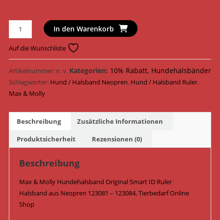
Max
In den Warenkorb
&
Molly
Auf die Wunschliste
Hundehalsband
Original
Kategorien:
10% Rabatt
,
Hundehalsbänder
Artikelnummer:
n. v.
Smart
Schlagwörter:
Hund / Halsband Neopren
,
Hund / Halsband Ruler
,
ID
Max & Molly
Halsband
Neopren
Beschreibung
Zusätzliche Informationen
123081
-
Produktsicherheit
Rezensionen (0)
123084
/
Beschreibung
Ruler
Max & Molly Hundehalsband Original Smart ID Ruler
Menge
Halsband aus Neopren 123081 – 123084, Tierbedarf Online
Shop