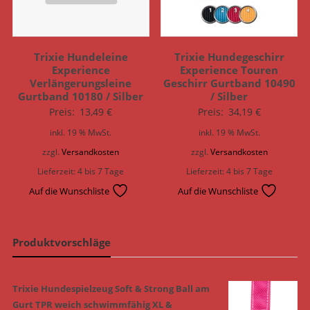
Trixie Hundeleine
Trixie Hundegeschirr
Experience
Experience Touren
Verlängerungsleine
Geschirr Gurtband 10490
Gurtband 10180 / Silber
/ Silber
Preis:
13,49
€
Preis:
34,19
€
inkl. 19 % MwSt.
inkl. 19 % MwSt.
zzgl.
Versandkosten
zzgl.
Versandkosten
Lieferzeit:
4 bis 7 Tage
Lieferzeit:
4 bis 7 Tage
Auf die Wunschliste
Auf die Wunschliste
Produktvorschläge
Trixie Hundespielzeug Soft & Strong Ball am
Gurt TPR weich schwimmfähig XL &