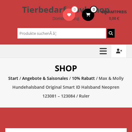
Zum
Tierbedarf – bvl-Shop
0
0
Inhalt
GESAMTPREIS
springen
Dominik Lang
0,00 €
Suchen
nach:
SHOP
Start
/
Angebote & Saisonales
/
10% Rabatt
/ Max & Molly
Hundehalsband Original Smart ID Halsband Neopren
123081 – 123084 / Ruler