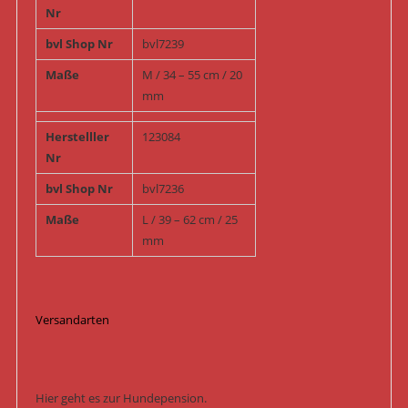
Nr
bvl Shop Nr
bvl7239
Maße
M / 34 – 55 cm / 20
mm
Herstelller
123084
Nr
bvl Shop Nr
bvl7236
Maße
L / 39 – 62 cm / 25
mm
Versandarten
Hier geht es zur Hundepension.