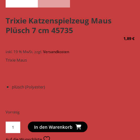
Trixie Katzenspielzeug Maus
Plüsch 7 cm 45735
1,89
€
inkl. 19 % MwSt.
zzgl.
Versandkosten
Trixie Maus
plüsch (Polyester)
Vorrätig
Trixie
In den Warenkorb
Katzenspielzeug
Maus
Auf die Wunschliste