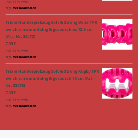
inkl. 19 % MwSt.
zzgl.
Versandkosten
Trixie Hundespielzeug Soft & Strong Bone TPR
weich schwimmfähig & geräuschlos 12,5 cm
(Art.-Nr. 33472)
7,59
€
inkl. 19 % MwSt.
zzgl.
Versandkosten
Trixie Hundespielzeug Soft & Strong Rugby TPR
weich schwimmfähig & geräusch 10 cm (Art.-
Nr. 33476)
7,59
€
inkl. 19 % MwSt.
zzgl.
Versandkosten