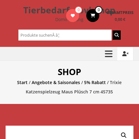
Zum
Tierbedarf – bvl-Shop
0
0
Inhalt
GESAMTPREIS
springen
Dominik Lang
0,00 €
Suchen
nach:
SHOP
Start
/
Angebote & Saisonales
/
5% Rabatt
/ Trixie
Katzenspielzeug Maus Plüsch 7 cm 45735