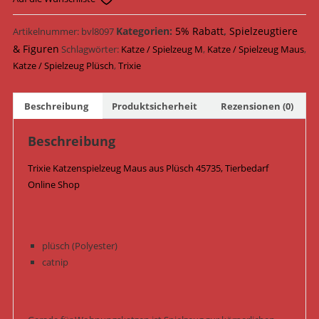
Plüsch
7
Kategorien:
5% Rabatt
,
Spielzeugtiere
Artikelnummer:
bvl8097
cm
& Figuren
Schlagwörter:
Katze / Spielzeug M
,
Katze / Spielzeug Maus
,
45735
Katze / Spielzeug Plüsch
,
Trixie
Menge
Beschreibung
Produktsicherheit
Rezensionen (0)
Beschreibung
Trixie Katzenspielzeug Maus aus Plüsch 45735, Tierbedarf
Online Shop
plüsch (Polyester)
catnip