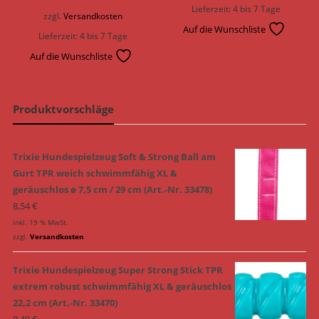
5,99 €
5,39 €.
Lieferzeit:
4 bis 7 Tage
zzgl.
Versandkosten
Auf die Wunschliste
Lieferzeit:
4 bis 7 Tage
Auf die Wunschliste
Produktvorschläge
Trixie Hundespielzeug Soft & Strong Ball am
Gurt TPR weich schwimmfähig XL &
geräuschlos ø 7,5 cm / 29 cm (Art.-Nr. 33478)
8,54
€
inkl. 19 % MwSt.
zzgl.
Versandkosten
Trixie Hundespielzeug Super Strong Stick TPR
extrem robust schwimmfähig XL & geräuschlos
22,2 cm (Art.-Nr. 33470)
9,49
€