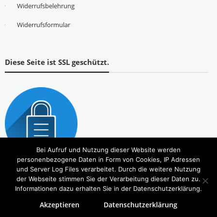
Widerrufsbelehrung
Widerrufsformular
Diese Seite ist SSL geschützt.
Bei Aufruf und Nutzung dieser Website werden
personenbezogene Daten in Form von Cookies, IP Adressen
und Server Log Files verarbeitet. Durch die weitere Nutzung
der Webseite stimmen Sie der Verarbeitung dieser Daten zu.
Informationen dazu erhalten Sie in der Datenschutzerklärung.
Akzeptieren
Datenschutzerklärung
Copyright © 2026
Tierbedarf – bvl-Shop
. Alle Rechte vorbehalten. Theme:
eStore
von ThemeGrill.
Powered by
WordPress
.