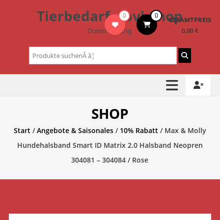
Zum
Tierbedarf – bvl-Shop
0
0
Inhalt
GESAMTPREIS
springen
Dominik Lang
0,00 €
Suchen
nach:
SHOP
Start
/
Angebote & Saisonales
/
10% Rabatt
/ Max & Molly
Hundehalsband Smart ID Matrix 2.0 Halsband Neopren
304081 – 304084 / Rose