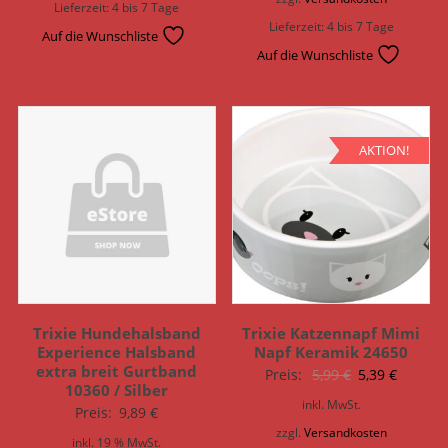
Lieferzeit:
4 bis 7 Tage
Lieferzeit:
4 bis 7 Tage
Auf die Wunschliste
Auf die Wunschliste
AKTION!
Trixie Hundehalsband
Trixie Katzennapf Mimi
Experience Halsband
Napf Keramik 24650
extra breit Gurtband
Ursprünglich
Aktuell
Preis:
5,99
€
5,39
€
10360 / Silber
Preis
Preis
inkl. MwSt.
Preis:
9,89
€
war:
ist:
zzgl.
Versandkosten
inkl. 19 % MwSt.