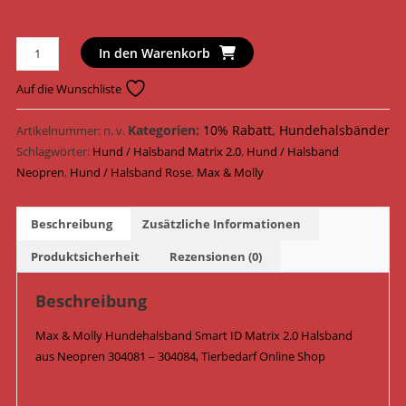
Max
In den Warenkorb
&
Molly
Auf die Wunschliste
Hundehalsband
Smart
Kategorien:
10% Rabatt
,
Hundehalsbänder
Artikelnummer:
n. v.
ID
Schlagwörter:
Hund / Halsband Matrix 2.0
,
Hund / Halsband
Matrix
Neopren
,
Hund / Halsband Rose
,
Max & Molly
2.0
Halsband
Beschreibung
Zusätzliche Informationen
Neopren
304081
Produktsicherheit
Rezensionen (0)
-
304084
Beschreibung
/
Max & Molly Hundehalsband Smart ID Matrix 2.0 Halsband
Rose
aus Neopren 304081 – 304084, Tierbedarf Online Shop
Menge