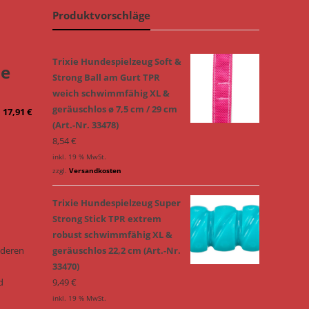
Produktvorschläge
Trixie Hundespielzeug Soft &
le
Strong Ball am Gurt TPR
weich schwimmfähig XL &
geräuschlos ø 7,5 cm / 29 cm
–
17,91
€
(Art.-Nr. 33478)
8,54
€
inkl. 19 % MwSt.
zzgl.
Versandkosten
Trixie Hundespielzeug Super
Strong Stick TPR extrem
robust schwimmfähig XL &
onderen
geräuschlos 22,2 cm (Art.-Nr.
33470)
d
9,49
€
inkl. 19 % MwSt.