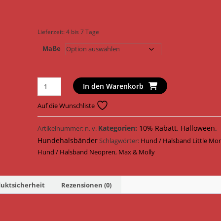
Lieferzeit:
4 bis 7 Tage
Maße
Max
In den Warenkorb
&
Molly
Auf die Wunschliste
Hundehalsband
Original
Kategorien:
10% Rabatt
,
Halloween
,
Artikelnummer:
n. v.
Smart
Hundehalsbänder
Schlagwörter:
Hund / Halsband Little Mo
ID
Hund / Halsband Neopren
,
Max & Molly
Halsband
Neopren
183081
uktsicherheit
Rezensionen (0)
-
183084
/