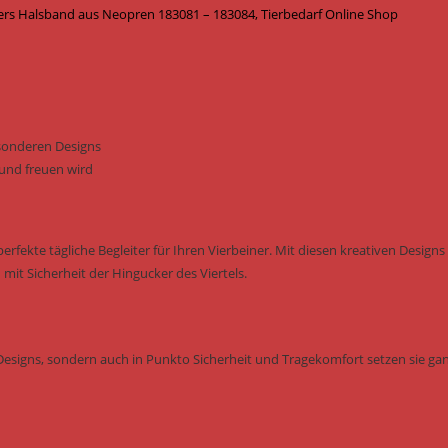
ers Halsband aus Neopren 183081 – 183084, Tierbedarf Online Shop
Little
Monsters
Menge
besonderen Designs
und freuen wird
rfekte tägliche Begleiter für Ihren Vierbeiner. Mit diesen kreativen Designs
mit Sicherheit der Hingucker des Viertels.
Designs, sondern auch in Punkto Sicherheit und Tragekomfort setzen sie ga