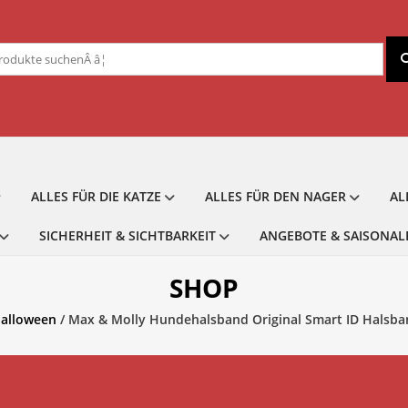
chen
ch:
ALLES FÜR DIE KATZE
ALLES FÜR DEN NAGER
AL
SICHERHEIT & SICHTBARKEIT
ANGEBOTE & SAISONAL
SHOP
alloween
/ Max & Molly Hundehalsband Original Smart ID Halsban