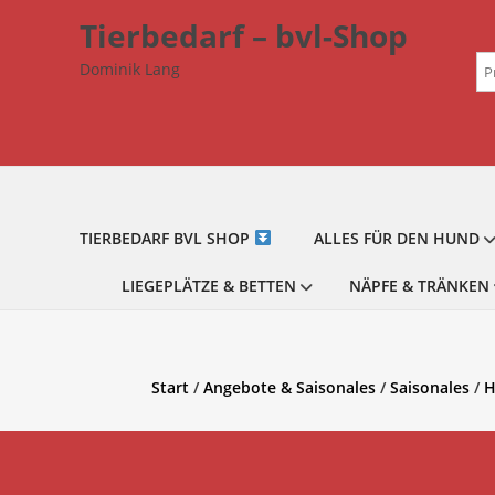
Zum
Tierbedarf – bvl-Shop
Inhalt
Su
springen
Dominik Lang
na
TIERBEDARF BVL SHOP
ALLES FÜR DEN HUND
LIEGEPLÄTZE & BETTEN
NÄPFE & TRÄNKEN
Start
/
Angebote & Saisonales
/
Saisonales
/
H