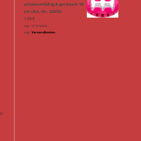
schwimmfähig & geräusch 10
cm (Art.-Nr. 33476)
7,59
€
inkl. 19 % MwSt.
zzgl.
Versandkosten
nz