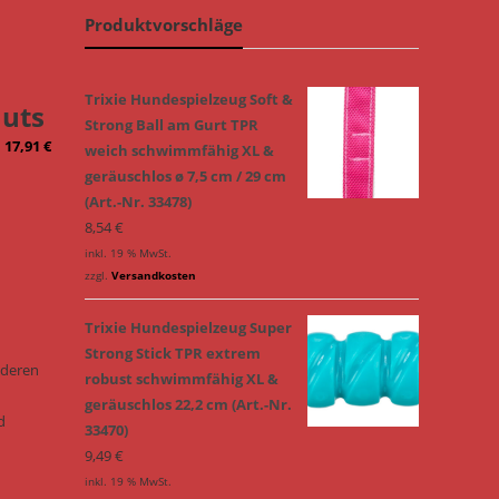
Produktvorschläge
Trixie Hundespielzeug Soft &
nuts
Strong Ball am Gurt TPR
–
17,91
€
weich schwimmfähig XL &
geräuschlos ø 7,5 cm / 29 cm
(Art.-Nr. 33478)
8,54
€
inkl. 19 % MwSt.
zzgl.
Versandkosten
Trixie Hundespielzeug Super
Strong Stick TPR extrem
onderen
robust schwimmfähig XL &
geräuschlos 22,2 cm (Art.-Nr.
d
33470)
9,49
€
inkl. 19 % MwSt.