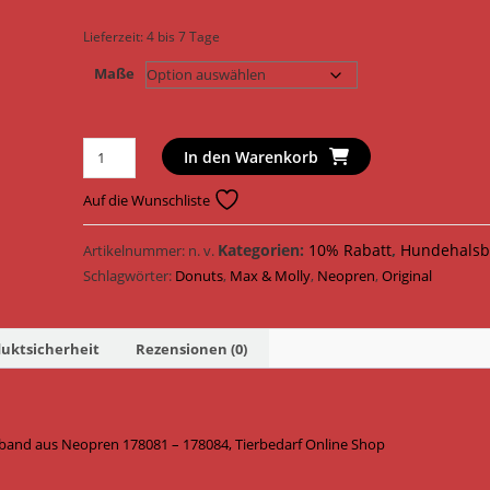
Lieferzeit:
4 bis 7 Tage
Maße
Max
In den Warenkorb
&
Molly
Auf die Wunschliste
Hundehalsband
Original
Kategorien:
10% Rabatt
,
Hundehalsb
Artikelnummer:
n. v.
Smart
Schlagwörter:
Donuts
,
Max & Molly
,
Neopren
,
Original
ID
Halsband
uktsicherheit
Rezensionen (0)
Neopren
178081
-
178084
band aus Neopren 178081 – 178084, Tierbedarf Online Shop
/
Donuts