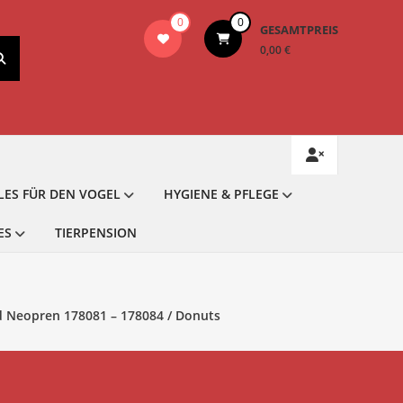
0
0
GESAMTPREIS
0,00 €
LES FÜR DEN VOGEL
HYGIENE & PFLEGE
ES
TIERPENSION
d Neopren 178081 – 178084 / Donuts