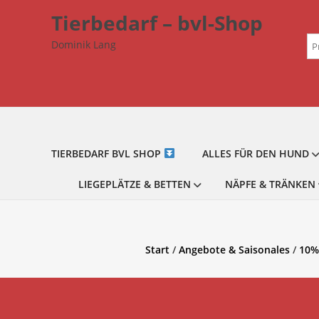
Zum
Tierbedarf – bvl-Shop
Inhalt
Su
springen
Dominik Lang
na
TIERBEDARF BVL SHOP
ALLES FÜR DEN HUND
LIEGEPLÄTZE & BETTEN
NÄPFE & TRÄNKEN
Start
/
Angebote & Saisonales
/
10%