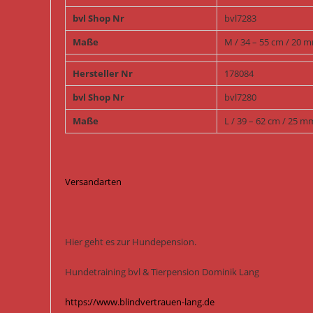
bvl Shop Nr
bvl7283
Maße
M / 34 – 55 cm / 20 
Hersteller Nr
178084
bvl Shop Nr
bvl7280
Maße
L / 39 – 62 cm / 25 m
Versandarten
Hier geht es zur Hundepension.
Hundetraining bvl & Tierpension Dominik Lang
https://www.blindvertrauen-lang.de