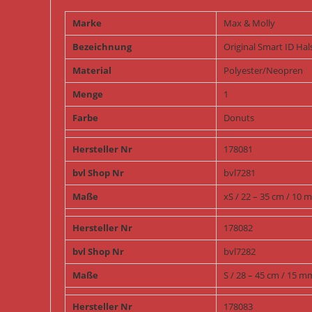
Marke
Max & Molly
Bezeichnung
Original Smart ID Ha
Material
Polyester/Neopren
Menge
1
Farbe
Donuts
Hersteller Nr
178081
bvl Shop Nr
bvl7281
Maße
xS / 22 – 35 cm / 10 
Hersteller Nr
178082
bvl Shop Nr
bvl7282
Maße
S / 28 – 45 cm / 15 m
Hersteller Nr
178083