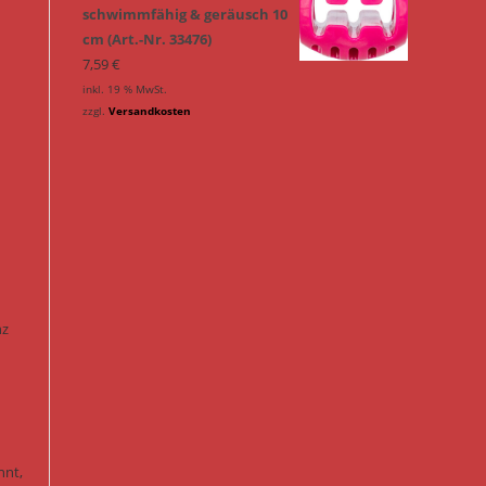
schwimmfähig & geräusch 10
cm (Art.-Nr. 33476)
7,59
€
inkl. 19 % MwSt.
zzgl.
Versandkosten
nz
nnt,