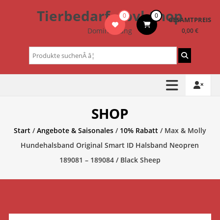
Zum
Tierbedarf – bvl-Shop
0
0
Inhalt
GESAMTPREIS
springen
Dominik Lang
0,00 €
Suchen
nach:
SHOP
Start
/
Angebote & Saisonales
/
10% Rabatt
/ Max & Molly
Hundehalsband Original Smart ID Halsband Neopren
189081 – 189084 / Black Sheep