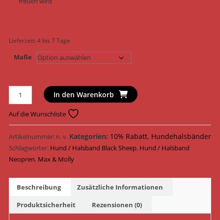
freuen wird
Lieferzeit:
4 bis 7 Tage
Maße
Max
In den Warenkorb
&
Molly
Auf die Wunschliste
Hundehalsband
Original
Kategorien:
10% Rabatt
,
Hundehalsbänder
Artikelnummer:
n. v.
Smart
Schlagwörter:
Hund / Halsband Black Sheep
,
Hund / Halsband
ID
Neopren
,
Max & Molly
Halsband
Neopren
Beschreibung
Zusätzliche Informationen
189081
-
Produktsicherheit
Rezensionen (0)
189084