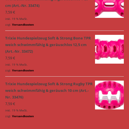
cm (Art.-Nr. 33474)
7,59
€
inkl. 19 % MwSt.
zzgl.
Versandkosten
Trixie Hundespielzeug Soft & Strong Bone TPR
weich schwimmfähig & geräuschlos 12,5 cm
(Art.-Nr. 33472)
7,59
€
inkl. 19 % MwSt.
zzgl.
Versandkosten
Trixie Hundespielzeug Soft & Strong Rugby TPR
weich schwimmfähig & geräusch 10 cm (Art.-
Nr. 33476)
7,59
€
inkl. 19 % MwSt.
zzgl.
Versandkosten