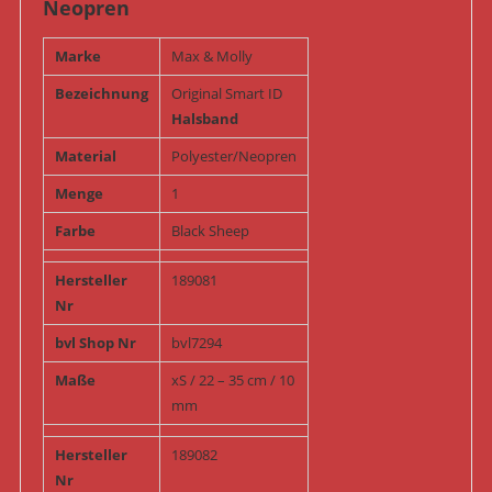
Neopren
Marke
Max & Molly
Bezeichnung
Original Smart ID
Halsband
Material
Polyester/Neopren
Menge
1
Farbe
Black Sheep
Hersteller
189081
Nr
bvl Shop Nr
bvl7294
Maße
xS / 22 – 35 cm / 10
mm
Hersteller
189082
Nr