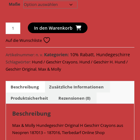
Maße
Max
In den Warenkorb
&
Molly
Auf die Wunschliste
Hundegeschirr
Original
Kategorien:
10% Rabatt
,
Hundegeschirre
Artikelnummer:
n. v.
H
Schlagwörter:
Hund / Geschirr Crayons
,
Hund / Geschirr H
,
Hund /
Geschirr
Geschirr Original
,
Max & Molly
Neopren
187013
Beschreibung
Zusätzliche Informationen
-
187016
Produktsicherheit
Rezensionen (0)
/
Crayons
Beschreibung
Menge
Max & Molly Hundegeschirr Original H Geschirr Crayons aus
Neopren 187013 – 187016, Tierbedarf Online Shop