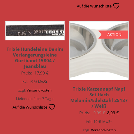
Auf die Wunschliste
AKTION!
Trixie Hundeleine Denim
Verlängerungsleine
Gurtband 15804 /
Jeansblau
Preis:
17,99
€
inkl. 19 % MwSt.
Trixie Katzennapf Napf
zzgl.
Versandkosten
Set flach
Lieferzeit:
4 bis 7 Tage
Melamin/Edelstahl 25187
/ Weiß
Auf die Wunschliste
Ursprünglich
Aktuell
Preis:
9,99
€
8,99
€
Preis
Preis
inkl. 19 % MwSt.
war:
ist:
zzgl.
Versandkosten