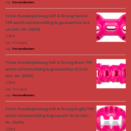
zzgl.
Versandkosten
Trixie Hundespielzeug Soft & Strong Hantel
TPR weich schwimmfähig & geräuschlos 14,5
cm (Art.-Nr. 33474)
7,59
€
inkl. 19 % MwSt.
zzgl.
Versandkosten
Trixie Hundespielzeug Soft & Strong Bone TPR
weich schwimmfähig & geräuschlos 12,5 cm
(Art.-Nr. 33472)
7,59
€
inkl. 19 % MwSt.
zzgl.
Versandkosten
Trixie Hundespielzeug Soft & Strong Rugby TPR
weich schwimmfähig & geräusch 10 cm (Art.-
Nr. 33476)
7,59
€