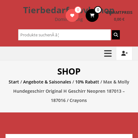
Zum
Tierbedarf – bvl-Shop
0
0
Inhalt
GESAMTPREIS
springen
Dominik Lang
0,00 €
Suchen
nach:
SHOP
Start
/
Angebote & Saisonales
/
10% Rabatt
/ Max & Molly
Hundegeschirr Original H Geschirr Neopren 187013 –
187016 / Crayons