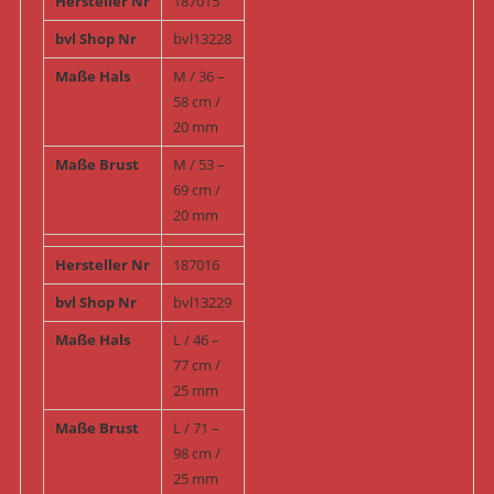
Hersteller Nr
187015
bvl Shop Nr
bvl13228
Maße Hals
M / 36 –
58 cm /
20 mm
Maße Brust
M / 53 –
69 cm /
20 mm
Hersteller Nr
187016
bvl Shop Nr
bvl13229
Maße Hals
L / 46 –
77 cm /
25 mm
Maße Brust
L / 71 –
98 cm /
25 mm