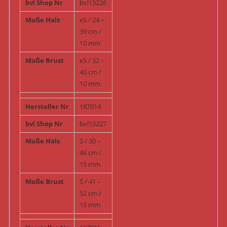
bvl Shop Nr
bvl13226
Maße Hals
xS / 24 –
39 cm /
10 mm
Maße Brust
xS / 32 –
40 cm /
10 mm
Hersteller Nr
187014
bvl Shop Nr
bvl13227
Maße Hals
S / 30 –
46 cm /
15 mm
Maße Brust
S / 41 –
52 cm /
15 mm