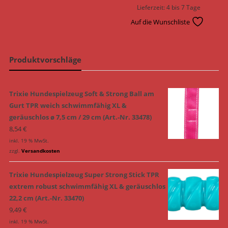
9,99 €
8,99 €.
Lieferzeit:
4 bis 7 Tage
Auf die Wunschliste
Produktvorschläge
Trixie Hundespielzeug Soft & Strong Ball am
Gurt TPR weich schwimmfähig XL &
geräuschlos ø 7,5 cm / 29 cm (Art.-Nr. 33478)
8,54
€
inkl. 19 % MwSt.
zzgl.
Versandkosten
Trixie Hundespielzeug Super Strong Stick TPR
extrem robust schwimmfähig XL & geräuschlos
22,2 cm (Art.-Nr. 33470)
9,49
€
inkl. 19 % MwSt.