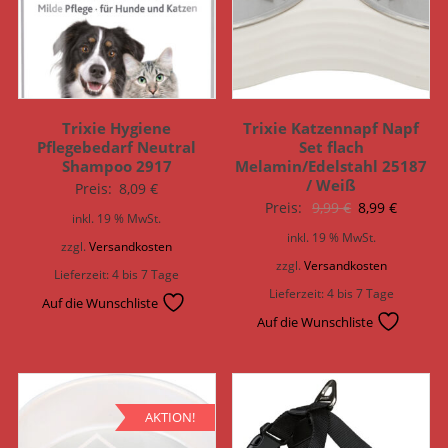
Trixie Hygiene
Trixie Katzennapf Napf
Pflegebedarf Neutral
Set flach
Shampoo 2917
Melamin/Edelstahl 25187
/ Weiß
Preis:
8,09
€
Ursprünglich
Aktuell
Preis:
9,99
€
8,99
€
inkl. 19 % MwSt.
Preis
Preis
inkl. 19 % MwSt.
zzgl.
Versandkosten
war:
ist:
zzgl.
Versandkosten
Lieferzeit:
4 bis 7 Tage
9,99 €
8,99 €.
Lieferzeit:
4 bis 7 Tage
Auf die Wunschliste
Auf die Wunschliste
AKTION!