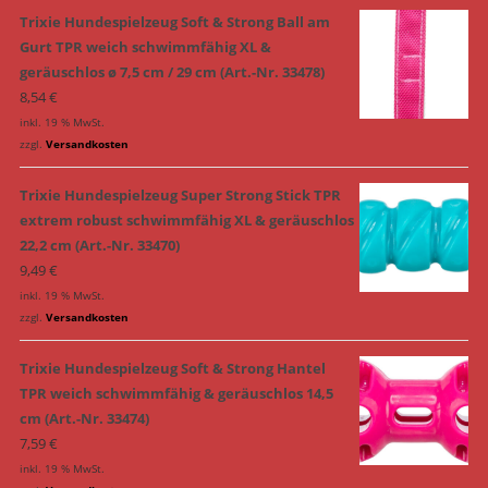
Trixie Hundespielzeug Soft & Strong Ball am
Gurt TPR weich schwimmfähig XL &
geräuschlos ø 7,5 cm / 29 cm (Art.-Nr. 33478)
8,54
€
inkl. 19 % MwSt.
zzgl.
Versandkosten
Trixie Hundespielzeug Super Strong Stick TPR
extrem robust schwimmfähig XL & geräuschlos
22,2 cm (Art.-Nr. 33470)
9,49
€
inkl. 19 % MwSt.
zzgl.
Versandkosten
Trixie Hundespielzeug Soft & Strong Hantel
TPR weich schwimmfähig & geräuschlos 14,5
cm (Art.-Nr. 33474)
7,59
€
inkl. 19 % MwSt.