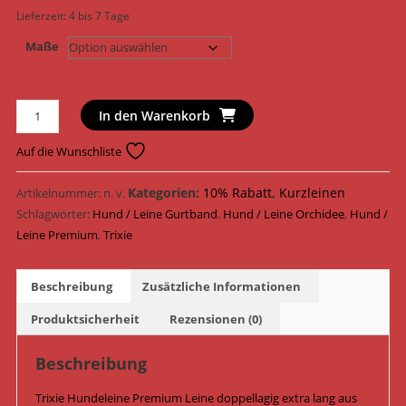
Lieferzeit:
4 bis 7 Tage
Maße
Trixie
In den Warenkorb
Hundeleine
Premium
Auf die Wunschliste
Leine
doppellagig
Kategorien:
10% Rabatt
,
Kurzleinen
Artikelnummer:
n. v.
extra
Schlagwörter:
Hund / Leine Gurtband
,
Hund / Leine Orchidee
,
Hund /
lang
Leine Premium
,
Trixie
Gurtband
201820
Beschreibung
Zusätzliche Informationen
-
203020
Produktsicherheit
Rezensionen (0)
/
Orchidee
Beschreibung
Menge
Trixie Hundeleine Premium Leine doppellagig extra lang aus