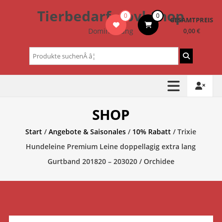
Zum
Tierbedarf – bvl-Shop
0
0
Inhalt
GESAMTPREIS
springen
Dominik Lang
0,00 €
Suchen
nach:
SHOP
Start
/
Angebote & Saisonales
/
10% Rabatt
/ Trixie
Hundeleine Premium Leine doppellagig extra lang
Gurtband 201820 – 203020 / Orchidee