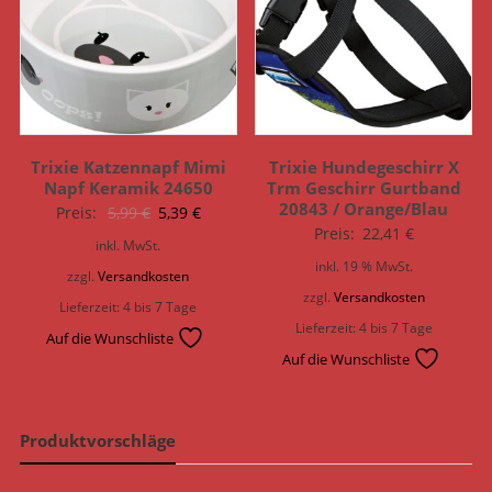
Trixie Katzennapf Mimi
Trixie Hundegeschirr X
Napf Keramik 24650
Trm Geschirr Gurtband
20843 / Orange/Blau
Ursprünglicher
Aktueller
Preis:
5,99
€
5,39
€
Preis:
22,41
€
Preis
Preis
inkl. MwSt.
war:
ist:
inkl. 19 % MwSt.
zzgl.
Versandkosten
5,99 €
5,39 €.
zzgl.
Versandkosten
Lieferzeit:
4 bis 7 Tage
Lieferzeit:
4 bis 7 Tage
Auf die Wunschliste
Auf die Wunschliste
Produktvorschläge