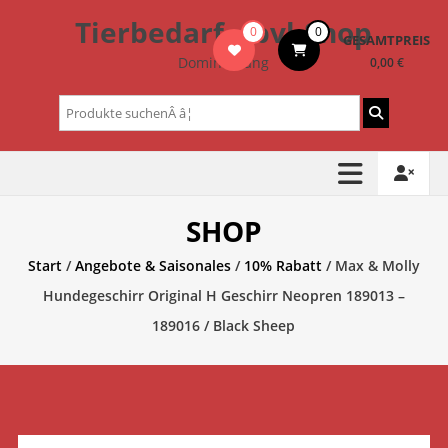
Zum
Tierbedarf – bvl-Shop
0
0
Inhalt
GESAMTPREIS
springen
Dominik Lang
0,00 €
Suchen
nach:
SHOP
Start
/
Angebote & Saisonales
/
10% Rabatt
/ Max & Molly
Hundegeschirr Original H Geschirr Neopren 189013 –
189016 / Black Sheep