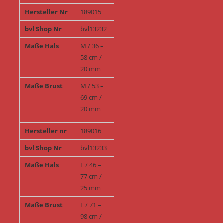
Hersteller Nr
189015
bvl Shop Nr
bvl13232
Maße Hals
M / 36 –
58 cm /
20 mm
Maße Brust
M / 53 –
69 cm /
20 mm
Hersteller nr
189016
bvl Shop Nr
bvl13233
Maße Hals
L / 46 –
77 cm /
25 mm
Maße Brust
L / 71 –
98 cm /