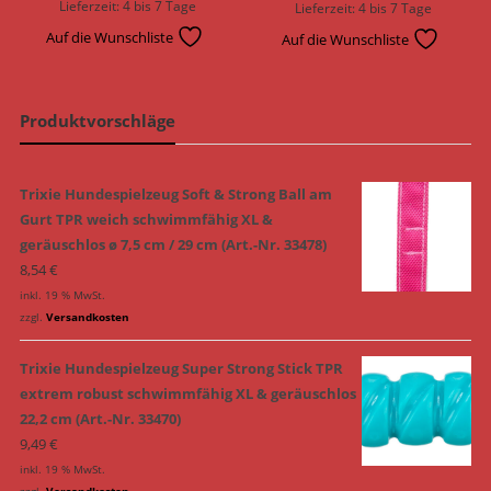
Lieferzeit:
4 bis 7 Tage
Lieferzeit:
4 bis 7 Tage
Auf die Wunschliste
Auf die Wunschliste
Produktvorschläge
Trixie Hundespielzeug Soft & Strong Ball am
Gurt TPR weich schwimmfähig XL &
geräuschlos ø 7,5 cm / 29 cm (Art.-Nr. 33478)
8,54
€
inkl. 19 % MwSt.
zzgl.
Versandkosten
Trixie Hundespielzeug Super Strong Stick TPR
extrem robust schwimmfähig XL & geräuschlos
22,2 cm (Art.-Nr. 33470)
9,49
€
inkl. 19 % MwSt.
zzgl.
Versandkosten