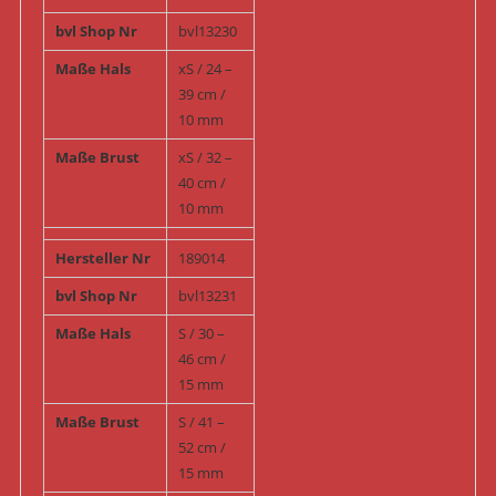
bvl Shop Nr
bvl13230
Maße Hals
xS / 24 –
39 cm /
10 mm
Maße Brust
xS / 32 –
40 cm /
10 mm
Hersteller Nr
189014
bvl Shop Nr
bvl13231
Maße Hals
S / 30 –
46 cm /
15 mm
Maße Brust
S / 41 –
52 cm /
15 mm