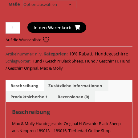
Maße
Max
In den Warenkorb
&
Molly
Auf die Wunschliste
Hundegeschirr
Original
Kategorien:
10% Rabatt
,
Hundegeschirre
Artikelnummer:
n. v.
H
Schlagwörter:
Hund / Geschirr Black Sheep
,
Hund / Geschirr H
,
Hund
Geschirr
/ Geschirr Original
,
Max & Molly
Neopren
189013
Beschreibung
Zusätzliche Informationen
-
189016
Produktsicherheit
Rezensionen (0)
/
Black
Beschreibung
Sheep
Max & Molly Hundegeschirr Original H Geschirr Black Sheep
Menge
aus Neopren 189013 – 189016, Tierbedarf Online Shop