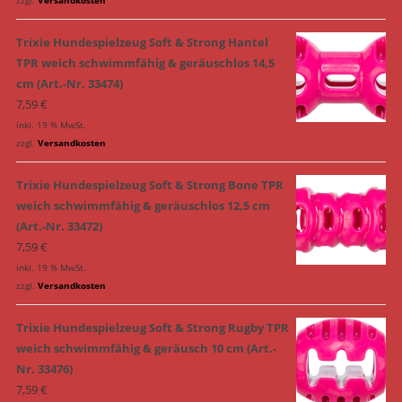
Trixie Hundespielzeug Soft & Strong Hantel
TPR weich schwimmfähig & geräuschlos 14,5
cm (Art.-Nr. 33474)
7,59
€
inkl. 19 % MwSt.
zzgl.
Versandkosten
Trixie Hundespielzeug Soft & Strong Bone TPR
weich schwimmfähig & geräuschlos 12,5 cm
(Art.-Nr. 33472)
7,59
€
inkl. 19 % MwSt.
zzgl.
Versandkosten
Trixie Hundespielzeug Soft & Strong Rugby TPR
weich schwimmfähig & geräusch 10 cm (Art.-
Nr. 33476)
7,59
€