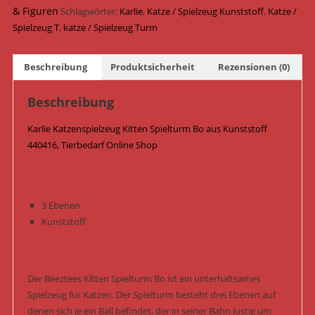
Kunststoff
& Figuren
Schlagwörter:
Karlie
,
Katze / Spielzeug Kunststoff
,
Katze /
25
Spielzeug T
,
katze / Spielzeug Turm
cm
x
Beschreibung
Produktsicherheit
Rezensionen (0)
25
cm
Beschreibung
x
13
Karlie Katzenspielzeug Kitten Spielturm Bo aus Kunststoff
cm
440416, Tierbedarf Online Shop
440416
/
Mint
Menge
3 Ebenen
Kunststoff
Der Beeztees Kitten Spielturm Bo ist ein unterhaltsames
Spielzeug für Katzen. Der Spielturm besteht drei Ebenen auf
denen sich je ein Ball befindet, der in seiner Bahn lustig um