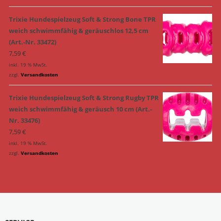
Trixie Hundespielzeug Soft & Strong Bone TPR
weich schwimmfähig & geräuschlos 12,5 cm
(Art.-Nr. 33472)
7,59
€
inkl. 19 % MwSt.
zzgl.
Versandkosten
Trixie Hundespielzeug Soft & Strong Rugby TPR
weich schwimmfähig & geräusch 10 cm (Art.-
Nr. 33476)
7,59
€
inkl. 19 % MwSt.
zzgl.
Versandkosten