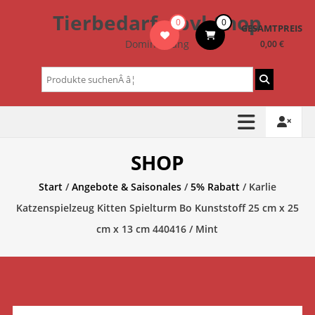
Zum
Tierbedarf – bvl-Shop
0
0
Inhalt
GESAMTPREIS
springen
Dominik Lang
0,00 €
Suchen
nach:
SHOP
Start
/
Angebote & Saisonales
/
5% Rabatt
/ Karlie
Katzenspielzeug Kitten Spielturm Bo Kunststoff 25 cm x 25
cm x 13 cm 440416 / Mint