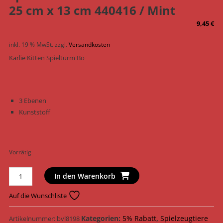
25 cm x 13 cm 440416 / Mint
9,45
€
inkl. 19 % MwSt.
zzgl.
Versandkosten
Karlie Kitten Spielturm Bo
3 Ebenen
Kunststoff
Vorrätig
Karlie
In den Warenkorb
Katzenspielzeug
Kitten
Auf die Wunschliste
Spielturm
Bo
Kategorien:
5% Rabatt
,
Spielzeugtiere
Artikelnummer:
bvl8198