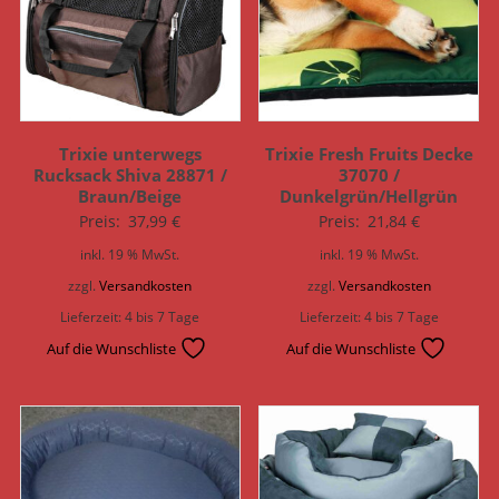
Trixie unterwegs
Trixie Fresh Fruits Decke
Rucksack Shiva 28871 /
37070 /
Braun/Beige
Dunkelgrün/Hellgrün
Preis:
37,99
€
Preis:
21,84
€
inkl. 19 % MwSt.
inkl. 19 % MwSt.
zzgl.
Versandkosten
zzgl.
Versandkosten
Lieferzeit:
4 bis 7 Tage
Lieferzeit:
4 bis 7 Tage
Auf die Wunschliste
Auf die Wunschliste