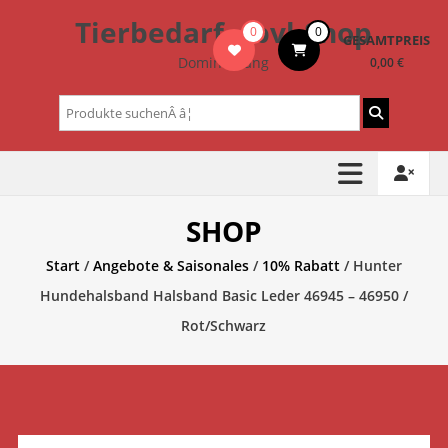
Zum
Tierbedarf – bvl-Shop
0
0
Inhalt
GESAMTPREIS
springen
Dominik Lang
0,00 €
Suchen
nach:
SHOP
Start
/
Angebote & Saisonales
/
10% Rabatt
/ Hunter
Hundehalsband Halsband Basic Leder 46945 – 46950 /
Rot/Schwarz