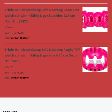
Trixie Hundespielzeug Soft & Strong Bone TPR
weich schwimmfähig & geräuschlos 12,5 cm
(Art.-Nr. 33472)
7,59
€
inkl. 19 % MwSt.
zzgl.
Versandkosten
Trixie Hundespielzeug Soft & Strong Rugby TPR
weich schwimmfähig & geräusch 10 cm (Art.-
Nr. 33476)
7,59
€
inkl. 19 % MwSt.
zzgl.
Versandkosten