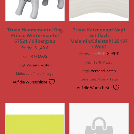
Trixie Hundemantel Dog
Trixie Katzennapf Napf
Prince Wintermantel
Set flach
67521 / Silbergrau
Melamin/Edelstahl 25187
/ Weiß
Preis:
31,49
€
Ursprünglich
Aktuell
Preis:
9,99
€
8,99
€
inkl. 19 % MwSt.
Preis
Preis
inkl. 19 % MwSt.
zzgl.
Versandkosten
war:
ist:
zzgl.
Versandkosten
Lieferzeit:
4 bis 7 Tage
9,99 €
8,99 €.
Lieferzeit:
4 bis 7 Tage
Auf die Wunschliste
Auf die Wunschliste