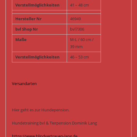
Verstellmöglichkeiten
41 – 48 cm
Hersteller Nr
46949
bvl Shop Nr
bvl7306
Maße
M-L / 60 cm /
39 mm
Verstellmöglichkeiten
46 – 53 cm
Versandarten
Hier geht es zur Hundepension.
Hundetraining bvl & Tierpension Dominik Lang
https://www.blindvertrauen-lang.de