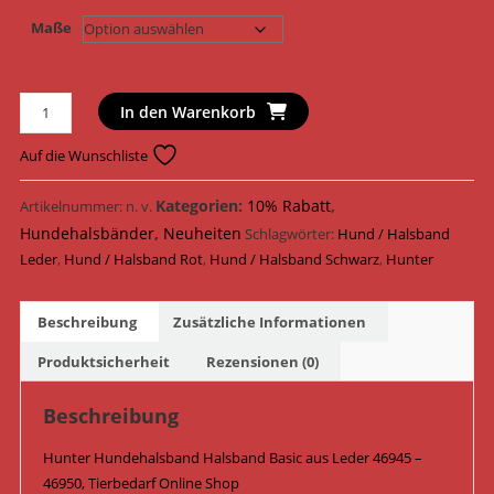
Maße
Hunter
In den Warenkorb
Hundehalsband
Halsband
Auf die Wunschliste
Basic
Leder
Kategorien:
10% Rabatt
,
Artikelnummer:
n. v.
46945
Hundehalsbänder
,
Neuheiten
Schlagwörter:
Hund / Halsband
-
Leder
,
Hund / Halsband Rot
,
Hund / Halsband Schwarz
,
Hunter
46950
/
Beschreibung
Zusätzliche Informationen
Rot/Schwarz
Menge
Produktsicherheit
Rezensionen (0)
Beschreibung
Hunter Hundehalsband Halsband Basic aus Leder 46945 –
46950, Tierbedarf Online Shop