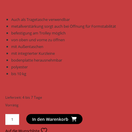
Auch als Tragetasche verwendbar
metallverstärkung sorgt auch bei Öffnung für Formstabilität
befestigung am Trolley möglich
von oben und vorne zu öffnen
mit Außentaschen
mit integrierter Kurzleine
bodenplatte herausnehmbar
polyester
bis 10 kg
Lieferzeit:
4 bis 7 Tage
Vorrätig
Trixie
In den Warenkorb
unterwegs
Rucksack
Auf die Wunschliste