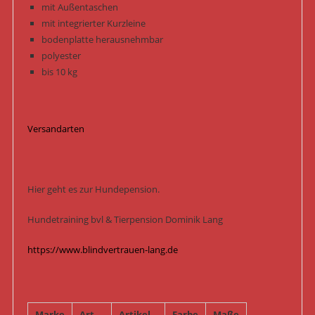
mit Außentaschen
mit integrierter Kurzleine
bodenplatte herausnehmbar
polyester
bis 10 kg
Versandarten
Hier geht es zur Hundepension.
Hundetraining bvl & Tierpension Dominik Lang
https://www.blindvertrauen-lang.de
Marke
Art.-
Artikel
Farbe
Maße