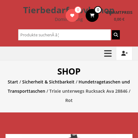
Zum
Tierbedarf – bvl-Shop
0
0
Inhalt
GESAMTPREIS
springen
Dominik Lang
0,00 €
Suchen
nach:
SHOP
Start
/
Sicherheit & Sichtbarkeit
/
Hundetragetaschen und
Transporttaschen
/ Trixie unterwegs Rucksack Ava 28846 /
Rot