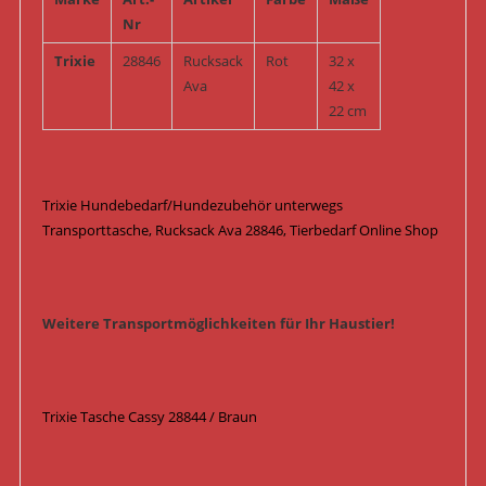
Nr
Trixie
28846
Rucksack
Rot
32 x
Ava
42 x
22 cm
Trixie Hundebedarf/Hundezubehör unterwegs
Transporttasche, Rucksack Ava 28846, Tierbedarf Online Shop
Weitere Transportmöglichkeiten für Ihr Haustier!
Trixie Tasche Cassy 28844 / Braun