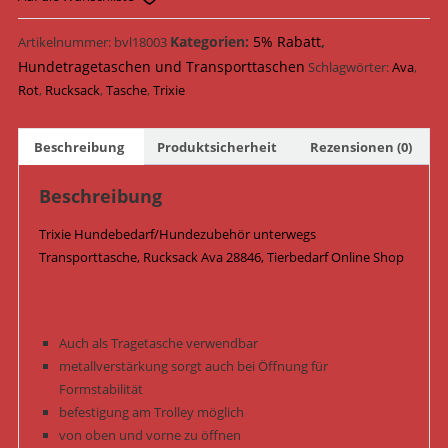
Ava
28846
Kategorien:
5% Rabatt
,
Artikelnummer:
bvl18003
/
Hundetragetaschen und Transporttaschen
Schlagwörter:
Ava
,
Rot
Rot
,
Rucksack
,
Tasche
,
Trixie
Menge
Beschreibung
Produktsicherheit
Rezensionen (0)
Beschreibung
Trixie Hundebedarf/Hundezubehör unterwegs
Transporttasche, Rucksack Ava 28846, Tierbedarf Online Shop
Auch als Tragetasche verwendbar
metallverstärkung sorgt auch bei Öffnung für
Formstabilität
befestigung am Trolley möglich
von oben und vorne zu öffnen