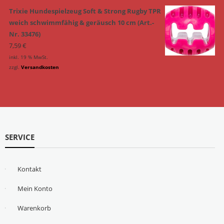
Trixie Hundespielzeug Soft & Strong Rugby TPR
weich schwimmfähig & geräusch 10 cm (Art.-
Nr. 33476)
7,59
€
inkl. 19 % MwSt.
zzgl.
Versandkosten
SERVICE
Kontakt
Mein Konto
Warenkorb