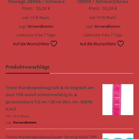
Storage 28866 / Schwarz
28950 / Schwarz/Grau
Preis:
33,24
€
Preis:
33,24
€
inkl. 19 % MwSt.
inkl. 19 % MwSt.
zzgl.
Versandkosten
zzgl.
Versandkosten
Lieferzeit:
4 bis 7 Tage
Lieferzeit:
4 bis 7 Tage
Auf die Wunschliste
Auf die Wunschliste
Produktvorschläge
Trixie Hundespielzeug Soft & Strong Ball am
Gurt TPR weich schwimmfähig XL &
geräuschlos ø 7,5 cm / 29 cm (Art.-Nr. 33478)
8,54
€
inkl. 19 % MwSt.
zzgl.
Versandkosten
Trixie Hundespielzeug Super Strong Stick TPR