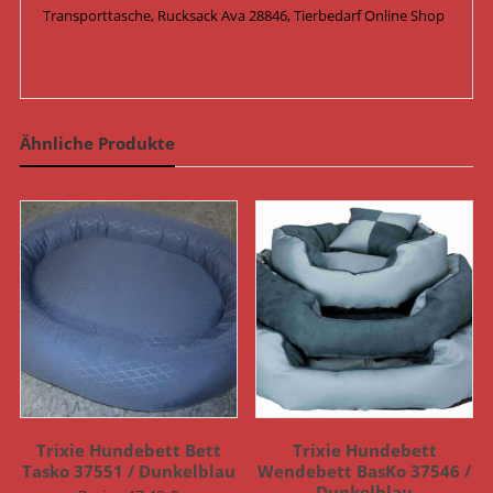
Transporttasche, Rucksack Ava 28846, Tierbedarf Online Shop
Ähnliche Produkte
Trixie Hundebett Bett
Trixie Hundebett
Tasko 37551 / Dunkelblau
Wendebett BasKo 37546 /
Dunkelblau