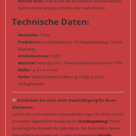
Extrem leise:
Rollt durch die Würfelform und das weiche
Gummi-Material geräuscharm über harte Böden.
Technische Daten:
Hersteller:
Trixie
Produktart:
Hundespielzeug / Strategiespielzeug / Snack-
Spielzeug
Artikelnummer:
33411
Material:
Naturgummi / Thermoplastisches Gummi (TPR)
Maße:
ca. 6 × 6 × 6 cm
Farbe:
Diverse Farben (Lieferung erfolgt je nach
Verfügbarkeit)
Entdecken Sie noch mehr Beschäftigung für Ihren
Vierbeiner:
Suchen Sie nach weiteren Herausforderungen für Ihren Hund?
In unserer allgemeinen Kategorie für
Hundespielzeug
finden
Sie eine große Auswahl für jede Rasse. Für besonders clevere
Schnüffelnasen bieten wir zudem hochwertiges
Hunde-