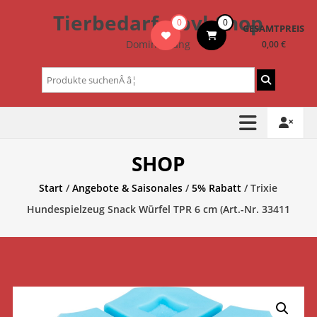
Zum
Tierbedarf – bvl-Shop
0
0
Inhalt
GESAMTPREIS
springen
Dominik Lang
0,00 €
Suchen
nach:
SHOP
Start
/
Angebote & Saisonales
/
5% Rabatt
/ Trixie
Hundespielzeug Snack Würfel TPR 6 cm (Art.-Nr. 33411