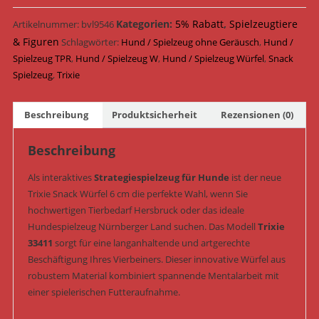
Kategorien:
5% Rabatt
,
Spielzeugtiere
Artikelnummer:
bvl9546
& Figuren
Schlagwörter:
Hund / Spielzeug ohne Geräusch
,
Hund /
Spielzeug TPR
,
Hund / Spielzeug W
,
Hund / Spielzeug Würfel
,
Snack
Spielzeug
,
Trixie
Beschreibung
Produktsicherheit
Rezensionen (0)
Beschreibung
Als interaktives
Strategiespielzeug für Hunde
ist der neue
Trixie Snack Würfel 6 cm die perfekte Wahl, wenn Sie
hochwertigen Tierbedarf Hersbruck oder das ideale
Hundespielzeug Nürnberger Land suchen. Das Modell
Trixie
33411
sorgt für eine langanhaltende und artgerechte
Beschäftigung Ihres Vierbeiners. Dieser innovative Würfel aus
robustem Material kombiniert spannende Mentalarbeit mit
einer spielerischen Futteraufnahme.