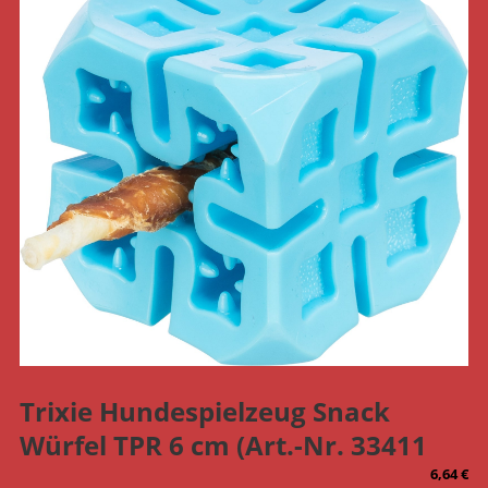
Trixie Hundespielzeug Snack
Würfel TPR 6 cm (Art.-Nr. 33411
6,64
€