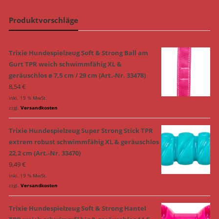
Produktvorschläge
Trixie Hundespielzeug Soft & Strong Ball am
Gurt TPR weich schwimmfähig XL &
geräuschlos ø 7,5 cm / 29 cm (Art.-Nr. 33478)
8,54
€
inkl. 19 % MwSt.
zzgl.
Versandkosten
Trixie Hundespielzeug Super Strong Stick TPR
extrem robust schwimmfähig XL & geräuschlos
22,2 cm (Art.-Nr. 33470)
9,49
€
inkl. 19 % MwSt.
zzgl.
Versandkosten
Trixie Hundespielzeug Soft & Strong Hantel