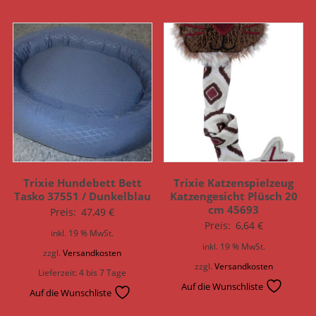
Trixie Hundebett Bett
Trixie Katzenspielzeug
Tasko 37551 / Dunkelblau
Katzengesicht Plüsch 20
cm 45693
Preis:
47,49
€
Preis:
6,64
€
inkl. 19 % MwSt.
inkl. 19 % MwSt.
zzgl.
Versandkosten
zzgl.
Versandkosten
Lieferzeit:
4 bis 7 Tage
Auf die Wunschliste
Auf die Wunschliste