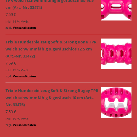
TPR weich schwimmfähig & geräuschlos 14,5
cm (Art.-Nr. 33474)
7,59
€
inkl. 19 % MwSt.
zzgl.
Versandkosten
Trixie Hundespielzeug Soft & Strong Bone TPR
weich schwimmfähig & geräuschlos 12,5 cm
(Art.-Nr. 33472)
7,59
€
inkl. 19 % MwSt.
zzgl.
Versandkosten
Trixie Hundespielzeug Soft & Strong Rugby TPR
weich schwimmfähig & geräusch 10 cm (Art.-
Nr. 33476)
7,59
€
inkl. 19 % MwSt.
zzgl.
Versandkosten