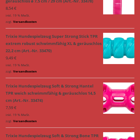
geräuschlos ø 7,5 cm / 29 cm (Art.-Nr. 33478)
8,54
€
inkl. 19 % MwSt.
zzgl.
Versandkosten
Trixie Hundespielzeug Super Strong Stick TPR
extrem robust schwimmfähig XL & geräuschlos
22,2 cm (Art.-Nr. 33470)
9,49
€
inkl. 19 % MwSt.
zzgl.
Versandkosten
Trixie Hundespielzeug Soft & Strong Hantel
TPR weich schwimmfähig & geräuschlos 14,5
cm (Art.-Nr. 33474)
7,59
€
inkl. 19 % MwSt.
zzgl.
Versandkosten
Trixie Hundespielzeug Soft & Strong Bone TPR