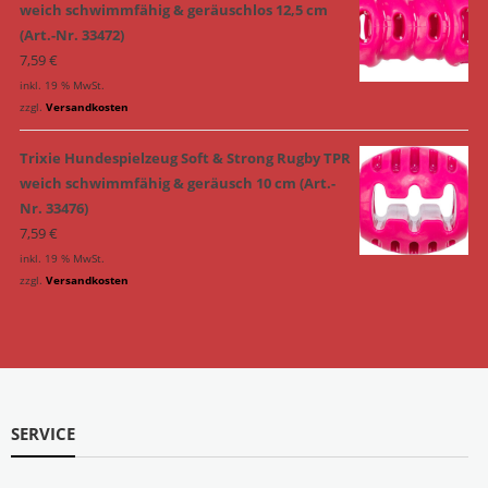
weich schwimmfähig & geräuschlos 12,5 cm
(Art.-Nr. 33472)
7,59
€
inkl. 19 % MwSt.
zzgl.
Versandkosten
Trixie Hundespielzeug Soft & Strong Rugby TPR
weich schwimmfähig & geräusch 10 cm (Art.-
Nr. 33476)
7,59
€
inkl. 19 % MwSt.
zzgl.
Versandkosten
SERVICE