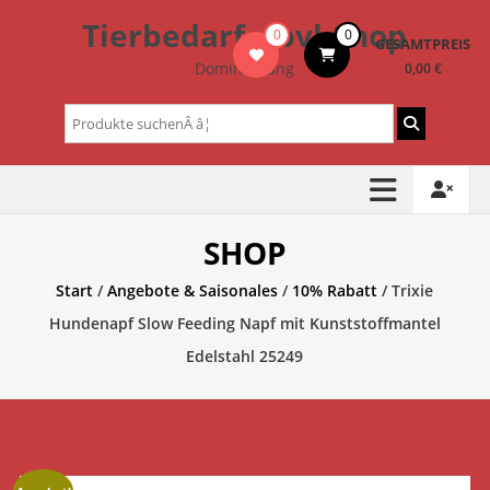
Zum
Tierbedarf – bvl-Shop
0
0
Inhalt
GESAMTPREIS
springen
Dominik Lang
0,00 €
Suchen
nach:
SHOP
Start
/
Angebote & Saisonales
/
10% Rabatt
/ Trixie
Hundenapf Slow Feeding Napf mit Kunststoffmantel
Edelstahl 25249