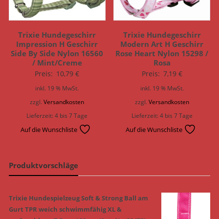
Trixie Hundegeschirr
Trixie Hundegeschirr
Impression H Geschirr
Modern Art H Geschirr
Side By Side Nylon 16560
Rose Heart Nylon 15298 /
/ Mint/Creme
Rosa
Preis:
10,79
€
Preis:
7,19
€
inkl. 19 % MwSt.
inkl. 19 % MwSt.
zzgl.
Versandkosten
zzgl.
Versandkosten
Lieferzeit:
4 bis 7 Tage
Lieferzeit:
4 bis 7 Tage
Auf die Wunschliste
Auf die Wunschliste
Produktvorschläge
Trixie Hundespielzeug Soft & Strong Ball am
Gurt TPR weich schwimmfähig XL &