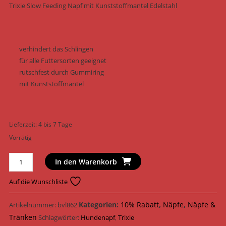
18,99 €
17,
Trixie Slow Feeding Napf mit Kunststoffmantel Edelstahl
verhindert das Schlingen
für alle Futtersorten geeignet
rutschfest durch Gummiring
mit Kunststoffmantel
Lieferzeit:
4 bis 7 Tage
Vorrätig
Trixie
In den Warenkorb
Hundenapf
Slow
Auf die Wunschliste
Feeding
Napf
Kategorien:
10% Rabatt
,
Näpfe
,
Näpfe &
Artikelnummer:
bvl862
mit
Tränken
Schlagwörter:
Hundenapf
,
Trixie