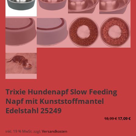
Trixie Hundenapf Slow Feeding
Napf mit Kunststoffmantel
Edelstahl 25249
Ursprüng
Ak
18,99
€
17,09
€
Preis
Pr
inkl. 19 % MwSt.
zzgl.
Versandkosten
war:
ist