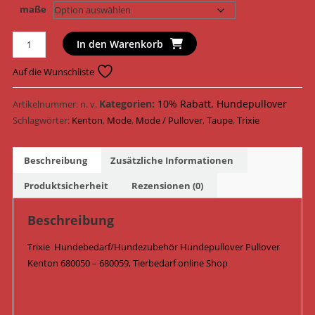
maße
Trixie
In den Warenkorb
Hundepullover
Pullover
Auf die Wunschliste
Kenton
680050
Kategorien:
10% Rabatt
,
Hundepullover
Artikelnummer:
n. v.
-
Schlagwörter:
Kenton
,
Mode
,
Mode / Pullover
,
Taupe
,
Trixie
680059
/
Beschreibung
Zusätzliche Informationen
Taupe
Menge
Produktsicherheit
Rezensionen (0)
Beschreibung
Trixie Hundebedarf/Hundezubehör Hundepullover Pullover
Kenton 680050 – 680059, Tierbedarf online Shop