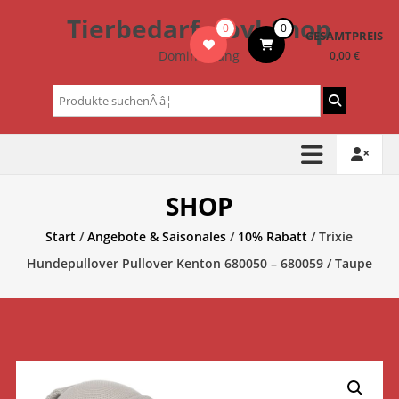
Zum
Tierbedarf – bvl-Shop
0
0
Inhalt
GESAMTPREIS
springen
Dominik Lang
0,00 €
Suchen
nach:
SHOP
Start
/
Angebote & Saisonales
/
10% Rabatt
/ Trixie
Hundepullover Pullover Kenton 680050 – 680059 / Taupe