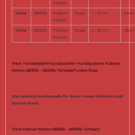
Kenton
Trixie
680058
Pullover
Taupe
L / 55 cm
54 cm
Kenton
Trixie
680059
Pullover
Taupe
L / 60 cm
58 cm
Kenton
Trixie Hundebedarf/Hundezubehör Hundepullover Pullover
Kenton 680050 – 680059, Tierbedarf online Shop
Hier weitere Hundemode für Ihren treuen Gefärten zum
kleinen Preis!
Trixie Pullover Kenton 680000 – 680009 / Schwarz