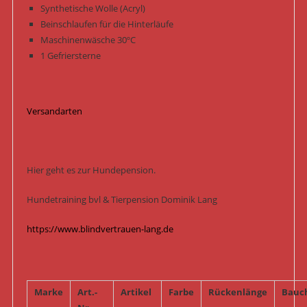
Synthetische Wolle (Acryl)
Beinschlaufen für die Hinterläufe
Maschinenwäsche 30ºC
1 Gefriersterne
Versandarten
Hier geht es zur Hundepension.
Hundetraining bvl & Tierpension Dominik Lang
https://www.blindvertrauen-lang.de
Marke
Art.-
Artikel
Farbe
Rückenlänge
Bauc