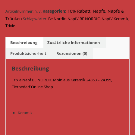
NORDIC
Moin
Kategorien:
10% Rabatt
,
Näpfe
,
Näpfe &
Artikelnummer:
n. v.
Keramik
Tränken
Schlagwörter:
Be Nordic
,
Napf / BE NORDIC
,
Napf / Keramik
,
24353
Trixie
-
24355
Beschreibung
Zusätzliche Informationen
/
Grau
Produktsicherheit
Rezensionen (0)
Menge
Beschreibung
Trixie Napf BE NORDIC Moin aus Keramik 24353 – 24355,
Tierbedarf Online Shop
Keramik