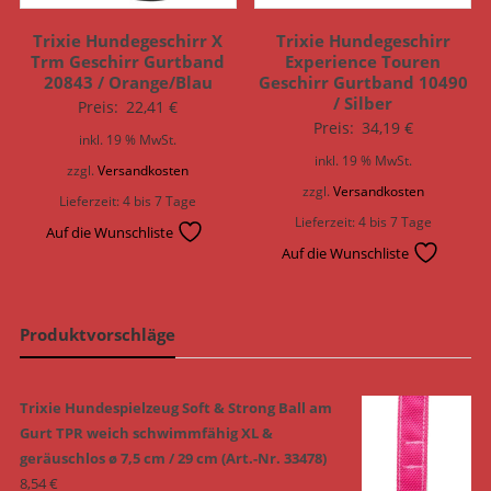
Trixie Hundegeschirr X
Trixie Hundegeschirr
Trm Geschirr Gurtband
Experience Touren
20843 / Orange/Blau
Geschirr Gurtband 10490
/ Silber
Preis:
22,41
€
Preis:
34,19
€
inkl. 19 % MwSt.
inkl. 19 % MwSt.
zzgl.
Versandkosten
zzgl.
Versandkosten
Lieferzeit:
4 bis 7 Tage
Lieferzeit:
4 bis 7 Tage
Auf die Wunschliste
Auf die Wunschliste
Produktvorschläge
Trixie Hundespielzeug Soft & Strong Ball am
Gurt TPR weich schwimmfähig XL &
geräuschlos ø 7,5 cm / 29 cm (Art.-Nr. 33478)
8,54
€