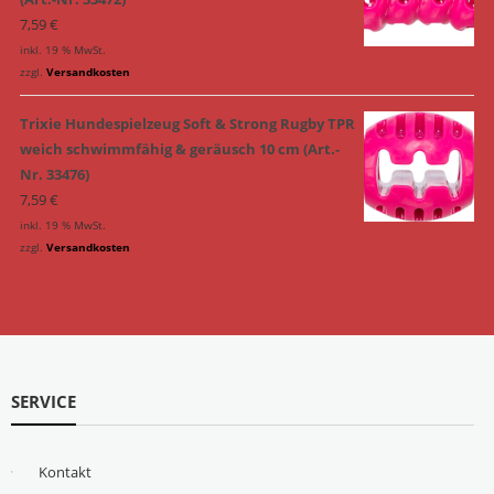
7,59
€
inkl. 19 % MwSt.
zzgl.
Versandkosten
Trixie Hundespielzeug Soft & Strong Rugby TPR
weich schwimmfähig & geräusch 10 cm (Art.-
Nr. 33476)
7,59
€
inkl. 19 % MwSt.
zzgl.
Versandkosten
SERVICE
Kontakt