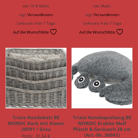
inkl. 19 % MwSt.
inkl. MwSt.
zzgl.
Versandkosten
zzgl.
Versandkosten
Lieferzeit:
4 bis 7 Tage
Lieferzeit:
4 bis 7 Tage
Auf die Wunschliste
Auf die Wunschliste
Trixie Hundebett BE
Trixie Hundespielzeug BE
NORDIC Korb mit Kissen
NORDIC Krabbe Melf
28091 / Grau
Plüsch & Geräusch 28 cm
(Art.-Nr. 36041)
Preis:
31,34
€