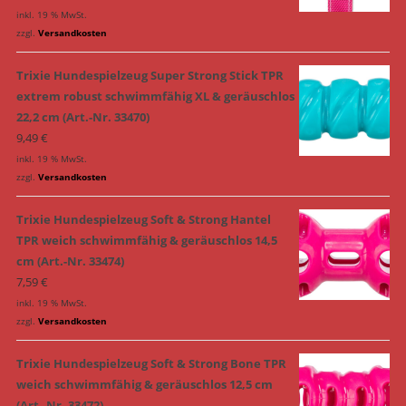
inkl. 19 % MwSt.
zzgl.
Versandkosten
Trixie Hundespielzeug Super Strong Stick TPR
extrem robust schwimmfähig XL & geräuschlos
22,2 cm (Art.-Nr. 33470)
9,49
€
inkl. 19 % MwSt.
zzgl.
Versandkosten
Trixie Hundespielzeug Soft & Strong Hantel
TPR weich schwimmfähig & geräuschlos 14,5
cm (Art.-Nr. 33474)
7,59
€
inkl. 19 % MwSt.
zzgl.
Versandkosten
Trixie Hundespielzeug Soft & Strong Bone TPR
weich schwimmfähig & geräuschlos 12,5 cm
(Art.-Nr. 33472)