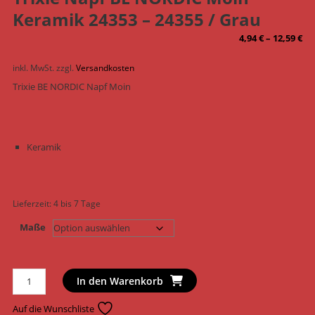
Keramik 24353 – 24355 / Grau
4,94
€
–
12,59
€
inkl. MwSt.
zzgl.
Versandkosten
Trixie BE NORDIC Napf Moin
Keramik
Lieferzeit:
4 bis 7 Tage
Maße
Trixie
In den Warenkorb
Napf
BE
Auf die Wunschliste