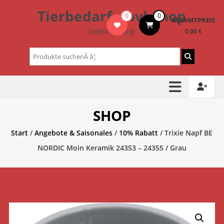
Zum
Tierbedarf – bvl-Shop
0
0
Inhalt
GESAMTPREIS
springen
Dominik Lang
0,00 €
Suchen
nach:
SHOP
Start
/
Angebote & Saisonales
/
10% Rabatt
/ Trixie Napf BE
NORDIC Moin Keramik 24353 – 24355 / Grau