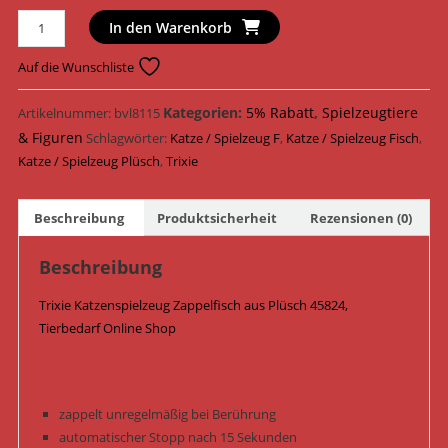
Trixie
In den Warenkorb
Katzenspielzeug
Zappelfisch
Auf die Wunschliste
Plüsch
26
Kategorien:
5% Rabatt
,
Spielzeugtiere
Artikelnummer:
bvl8115
cm
& Figuren
Schlagwörter:
Katze / Spielzeug F
,
Katze / Spielzeug Fisch
,
45824
Katze / Spielzeug Plüsch
,
Trixie
Menge
Beschreibung
Produktsicherheit
Rezensionen (0)
Beschreibung
Trixie Katzenspielzeug Zappelfisch aus Plüsch 45824,
Tierbedarf Online Shop
zappelt unregelmäßig bei Berührung
automatischer Stopp nach 15 Sekunden