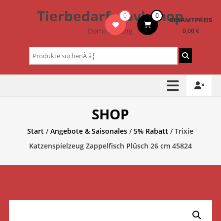
Zum
Tierbedarf – bvl-Shop
0
0
Inhalt
GESAMTPREIS
springen
Dominik Lang
0,00 €
Suchen
nach:
SHOP
Start
/
Angebote & Saisonales
/
5% Rabatt
/ Trixie
Katzenspielzeug Zappelfisch Plüsch 26 cm 45824