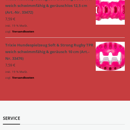
weich schwimmfähig & geräuschlos 12,5 cm
(Art.-Nr. 33472)
7,59
€
inkl. 19 % MwSt.
zzgl.
Versandkosten
Trixie Hundespielzeug Soft & Strong Rugby TPR
weich schwimmfähig & geräusch 10 cm (Art.-
Nr. 33476)
7,59
€
inkl. 19 % MwSt.
zzgl.
Versandkosten
SERVICE