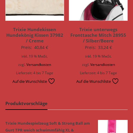
Trixie Hundekissen
Trixie unterwegs
Hundekönig Kissen 37982
Fronttasche Mitch 28955
/ Creme
/ Silber/Beere
Preis:
40,84
€
Preis:
33,24
€
inkl. 19 % MwSt.
inkl. 19 % MwSt.
zzgl.
Versandkosten
zzgl.
Versandkosten
Lieferzeit:
4 bis 7 Tage
Lieferzeit:
4 bis 7 Tage
Auf die Wunschliste
Auf die Wunschliste
Produktvorschläge
Trixie Hundespielzeug Soft & Strong Ball am
Gurt TPR weich schwimmfähig XL &