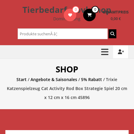
Zum
Tierbedarf – bvl-Shop
0
0
Inhalt
GESAMTPREIS
springen
Dominik Lang
0,00 €
Suchen
nach:
SHOP
Start
/
Angebote & Saisonales
/
5% Rabatt
/ Trixie
Katzenspielzeug Cat Activity Rod Box Strategie Spiel 20 cm
x 12 cm x 16 cm 45896