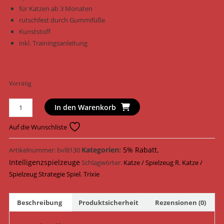
für Katzen ab 3 Monaten
rutschfest durch Gummifüße
Kunststoff
inkl. Trainingsanleitung
Vorrätig
Trixie
In den Warenkorb
Katzenspielzeug
Cat
Auf die Wunschliste
Activity
Rod
Kategorien:
5% Rabatt
,
Artikelnummer:
bvl8130
Box
Intelligenzspielzeuge
Schlagwörter:
Katze / Spielzeug R
,
Katze /
Strategie
Spielzeug Strategie Spiel
,
Trixie
Spiel
20
Beschreibung
Produktsicherheit
Rezensionen (0)
cm
x