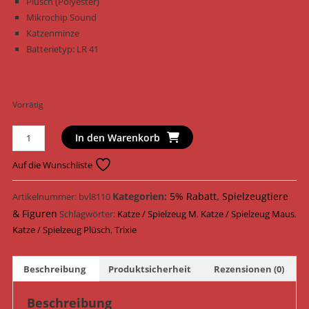
Plüsch (Polyester)
Mikrochip Sound
Katzenminze
Batterietyp: LR 41
Vorrätig
Trixie
In den Warenkorb
Katzenspielzeug
Maus
Auf die Wunschliste
Plüsch
15
Kategorien:
5% Rabatt
,
Spielzeugtiere
Artikelnummer:
bvl8110
cm
& Figuren
Schlagwörter:
Katze / Spielzeug M
,
Katze / Spielzeug Maus
,
45788
Katze / Spielzeug Plüsch
,
Trixie
/
Grau
Beschreibung
Produktsicherheit
Rezensionen (0)
Menge
Beschreibung