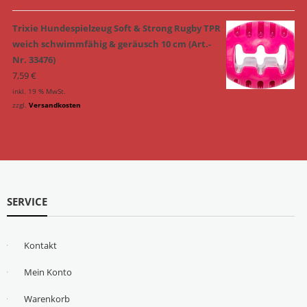
Trixie Hundespielzeug Soft & Strong Rugby TPR
weich schwimmfähig & geräusch 10 cm (Art.-
Nr. 33476)
7,59
€
inkl. 19 % MwSt.
zzgl.
Versandkosten
SERVICE
Kontakt
Mein Konto
Warenkorb