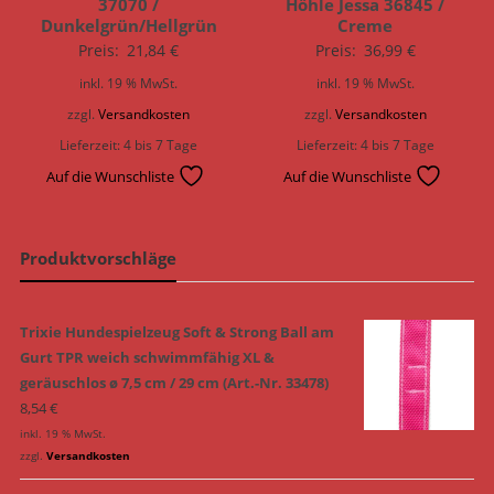
37070 /
Höhle Jessa 36845 /
Dunkelgrün/Hellgrün
Creme
Preis:
21,84
€
Preis:
36,99
€
inkl. 19 % MwSt.
inkl. 19 % MwSt.
zzgl.
Versandkosten
zzgl.
Versandkosten
Lieferzeit:
4 bis 7 Tage
Lieferzeit:
4 bis 7 Tage
Auf die Wunschliste
Auf die Wunschliste
Produktvorschläge
Trixie Hundespielzeug Soft & Strong Ball am
Gurt TPR weich schwimmfähig XL &
geräuschlos ø 7,5 cm / 29 cm (Art.-Nr. 33478)
8,54
€
inkl. 19 % MwSt.
zzgl.
Versandkosten