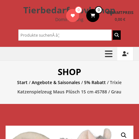
Zum
Tierbedarf – bvl-Shop
0
0
Inhalt
GESAMTPREIS
springen
Dominik Lang
0,00 €
Suchen
nach:
SHOP
Start
/
Angebote & Saisonales
/
5% Rabatt
/ Trixie
Katzenspielzeug Maus Plüsch 15 cm 45788 / Grau