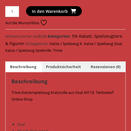
Trixie
In den Warenkorb
Katzenspielzeug
Kratzrolle
Auf die Wunschliste
Sisal
ø
Kategorien:
5% Rabatt
,
Spielzeugtiere
Artikelnummer:
bvl8208
27
& Figuren
Schlagwörter:
Katze / Spielzeug K
,
Katze / Spielzeug Sisal
,
cm
Katze / Spielzeug Spielrolle
,
Trixie
x
39
Beschreibung
Produktsicherheit
Rezensionen (0)
cm
43119
Beschreibung
/
Grau
Trixie Katzenspielzeug Kratzrolle aus Sisal 43119, Tierbedarf
Menge
Online Shop
Sisal
Plüsch (Polyester)