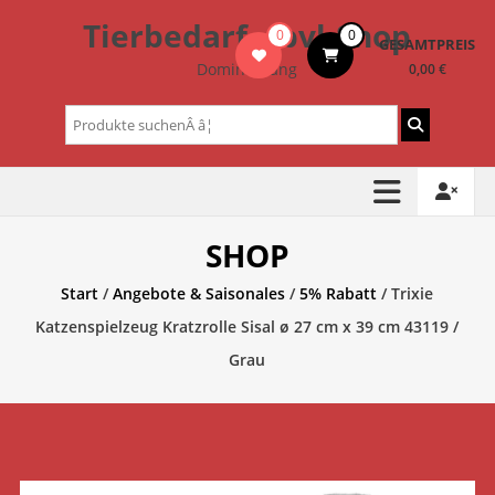
Zum
Tierbedarf – bvl-Shop
0
0
Inhalt
GESAMTPREIS
springen
Dominik Lang
0,00 €
Suchen
nach:
SHOP
Start
/
Angebote & Saisonales
/
5% Rabatt
/ Trixie
Katzenspielzeug Kratzrolle Sisal ø 27 cm x 39 cm 43119 /
Grau