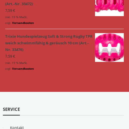
(Art.-Nr. 33472)
7,59
€
inkl. 19 % MwSt.
zzgl.
Versandkosten
Trixie Hundespielzeug Soft & Strong Rugby TPR
weich schwimmfähig & geräusch 10 cm (Art.-
Nr. 33476)
7,59
€
inkl. 19 % MwSt.
zzgl.
Versandkosten
SERVICE
Kontakt