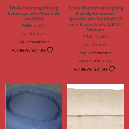
Trixie Katzenspielzeug
Trixie Hundetraining Dog
Katzengesicht Plüsch 20
Pick Up Kotbeutel
cm 45693
Spender mit Staufach 22
cm x 6 cm x 6 cm 22842 /
Preis:
6,64
€
Schwarz
inkl. 19 % MwSt.
Preis:
13,29
€
zzgl.
Versandkosten
inkl. 19 % MwSt.
Auf die Wunschliste
zzgl.
Versandkosten
Lieferzeit:
4 bis 7 Tage
Auf die Wunschliste