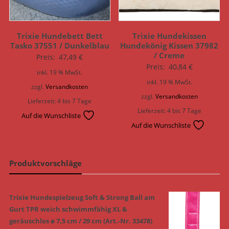
Trixie Hundebett Bett
Trixie Hundekissen
Tasko 37551 / Dunkelblau
Hundekönig Kissen 37982
/ Creme
Preis:
47,49
€
Preis:
40,84
€
inkl. 19 % MwSt.
inkl. 19 % MwSt.
zzgl.
Versandkosten
zzgl.
Versandkosten
Lieferzeit:
4 bis 7 Tage
Lieferzeit:
4 bis 7 Tage
Auf die Wunschliste
Auf die Wunschliste
Produktvorschläge
Trixie Hundespielzeug Soft & Strong Ball am
Gurt TPR weich schwimmfähig XL &
geräuschlos ø 7,5 cm / 29 cm (Art.-Nr. 33478)