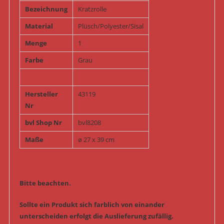
Bezeichnung
Kratzrolle
Material
Plüsch/Polyester/Sisal
Menge
1
Farbe
Grau
Hersteller
43119
Nr
bvl Shop Nr
bvl8208
Maße
ø 27 x 39 cm
Bitte beachten.
Sollte ein Produkt sich farblich von einander
unterscheiden erfolgt die Auslieferung zufällig.