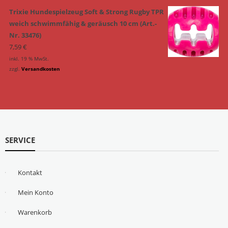
Trixie Hundespielzeug Soft & Strong Rugby TPR
weich schwimmfähig & geräusch 10 cm (Art.-
Nr. 33476)
7,59
€
inkl. 19 % MwSt.
zzgl.
Versandkosten
SERVICE
Kontakt
Mein Konto
Warenkorb