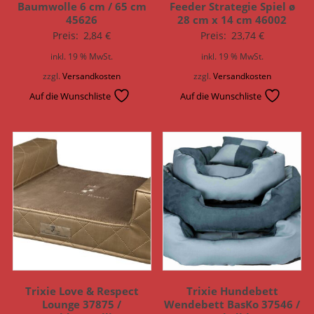
Baumwolle 6 cm / 65 cm
Feeder Strategie Spiel ø
45626
28 cm x 14 cm 46002
Preis:
2,84
€
Preis:
23,74
€
inkl. 19 % MwSt.
inkl. 19 % MwSt.
zzgl.
Versandkosten
zzgl.
Versandkosten
Auf die Wunschliste
Auf die Wunschliste
Trixie Love & Respect
Trixie Hundebett
Lounge 37875 /
Wendebett BasKo 37546 /