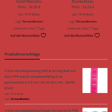
Gold/Metallic
Dunkelblau
Preis:
56,99
€
Preis:
52,24
€
inkl. 19 % MwSt.
inkl. 19 % MwSt.
zzgl.
Versandkosten
zzgl.
Versandkosten
Lieferzeit:
4 bis 7 Tage
Lieferzeit:
4 bis 7 Tage
Auf die Wunschliste
Auf die Wunschliste
Produktvorschläge
Trixie Hundespielzeug Soft & Strong Ball am
Gurt TPR weich schwimmfähig XL &
geräuschlos ø 7,5 cm / 29 cm (Art.-Nr. 33478)
8,54
€
inkl. 19 % MwSt.
zzgl.
Versandkosten
Trixie Hundespielzeug Super Strong Stick TPR