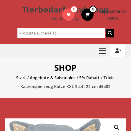
Zum
Tierbedarf – bvl-Shop
0
0
Inhalt
GESAMTPREIS
springen
Dominik Lang
0,00 €
Suchen
nach:
SHOP
Start
/
Angebote & Saisonales
/
5% Rabatt
/ Trixie
Katzenspielzeug Katze XXL Stoff 22 cm 45482