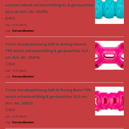
extrem robust schwimmfähig XL & geräuschlos
22,2 cm (Art.-Nr. 33470)
9,49
€
inkl. 19 % MwSt.
zzgl.
Versandkosten
Trixie Hundespielzeug Soft & Strong Hantel
TPR weich schwimmfähig & geräuschlos 14,5
cm (Art.-Nr. 33474)
7,59
€
inkl. 19 % MwSt.
zzgl.
Versandkosten
Trixie Hundespielzeug Soft & Strong Bone TPR
weich schwimmfähig & geräuschlos 12,5 cm
(Art.-Nr. 33472)
7,59
€
inkl. 19 % MwSt.
zzgl.
Versandkosten