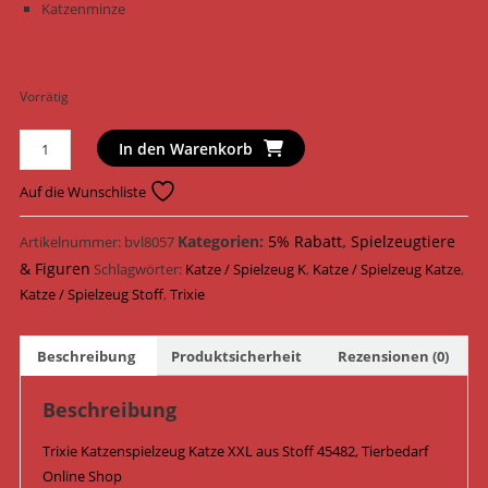
Katzenminze
Vorrätig
Trixie
In den Warenkorb
Katzenspielzeug
Katze
Auf die Wunschliste
XXL
Stoff
Kategorien:
5% Rabatt
,
Spielzeugtiere
Artikelnummer:
bvl8057
22
& Figuren
Schlagwörter:
Katze / Spielzeug K
,
Katze / Spielzeug Katze
,
cm
Katze / Spielzeug Stoff
,
Trixie
45482
Menge
Beschreibung
Produktsicherheit
Rezensionen (0)
Beschreibung
Trixie Katzenspielzeug Katze XXL aus Stoff 45482, Tierbedarf
Online Shop