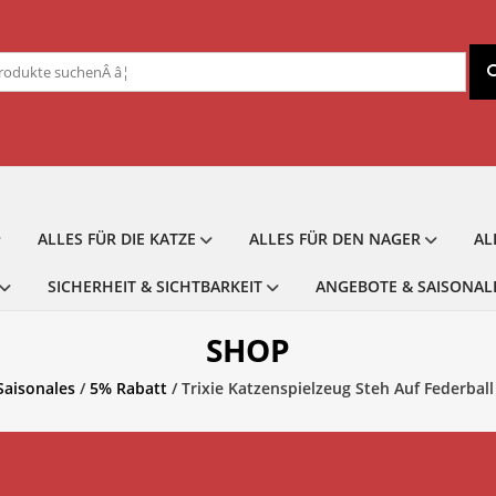
chen
ch:
ALLES FÜR DIE KATZE
ALLES FÜR DEN NAGER
AL
SICHERHEIT & SICHTBARKEIT
ANGEBOTE & SAISONAL
SHOP
Saisonales
/
5% Rabatt
/ Trixie Katzenspielzeug Steh Auf Federbal