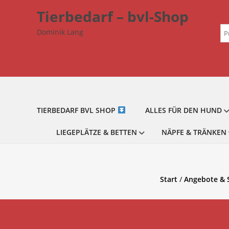
Zum
Tierbedarf – bvl-Shop
Inhalt
Su
springen
Dominik Lang
na
TIERBEDARF BVL SHOP
ALLES FÜR DEN HUND
LIEGEPLÄTZE & BETTEN
NÄPFE & TRÄNKEN
Start
/
Angebote & 