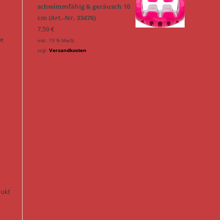
schwimmfähig & geräusch 10
cm (Art.-Nr. 33476)
7,59
€
ie
inkl. 19 % MwSt.
zzgl.
Versandkosten
n
dukt