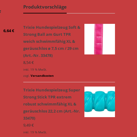
Produktvorschläge
f
Trixie Hundespielzeug Soft &
6,64
€
Strong Ball am Gurt TPR
weich schwimmfähig XL &
geräuschlos ø 7,5 cm / 29 cm
(Art.-Nr. 33478)
8,54
€
inkl. 19 % MwSt.
zzgl.
Versandkosten
Trixie Hundespielzeug Super
Strong Stick TPR extrem
robust schwimmfähig XL &
geräuschlos 22,2 cm (Art.-Nr.
33470)
9,49
€
inkl. 19 % MwSt.