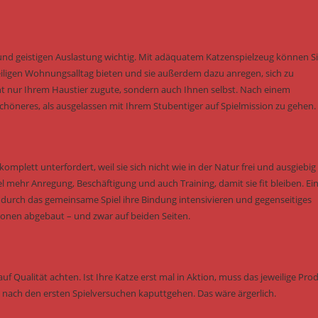
und geistigen Auslastung wichtig. Mit adäquatem Katzenspielzeug können S
ligen Wohnungsalltag bieten und sie außerdem dazu anregen, sich zu
 nur Ihrem Haustier zugute, sondern auch Ihnen selbst. Nach einem
höneres, als ausgelassen mit Ihrem Stubentiger auf Spielmission zu gehen.
omplett unterfordert, weil sie sich nicht wie in der Natur frei und ausgiebig
hr Anregung, Beschäftigung und auch Training, damit sie fit bleiben. Ei
e durch das gemeinsame Spiel ihre Bindung intensivieren und gegenseitiges
onen abgebaut – und zwar auf beiden Seiten.
uf Qualität achten. Ist Ihre Katze erst mal in Aktion, muss das jeweilige Pro
ch nach den ersten Spielversuchen kaputtgehen. Das wäre ärgerlich.