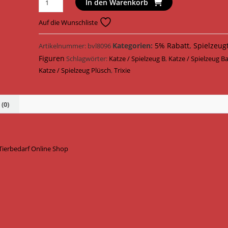
In den Warenkorb
Katzenspielzeug
Steh
Auf die Wunschliste
Auf
Federball
Kategorien:
5% Rabatt
,
Spielzeug
Artikelnummer:
bvl8096
Plüsch
Figuren
Schlagwörter:
Katze / Spielzeug B
,
Katze / Spielzeug Ba
15
Katze / Spielzeug Plüsch
,
Trixie
cm
45730
Menge
(0)
 Tierbedarf Online Shop