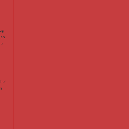
eug
nen
ze
bei.
en