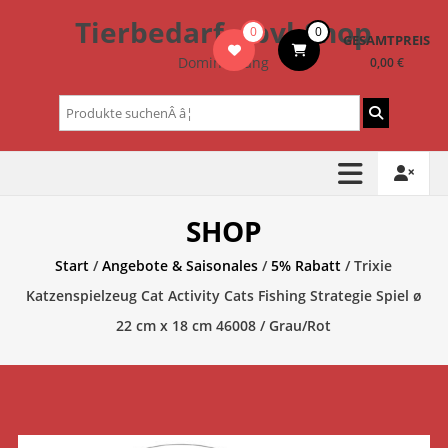
Zum
Tierbedarf – bvl-Shop
0
0
Inhalt
GESAMTPREIS
springen
Dominik Lang
0,00 €
Suchen
nach:
SHOP
Start
/
Angebote & Saisonales
/
5% Rabatt
/ Trixie
Katzenspielzeug Cat Activity Cats Fishing Strategie Spiel ø
22 cm x 18 cm 46008 / Grau/Rot