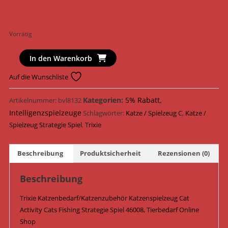
Vorrätig
Trixie
In den Warenkorb
Katzenspielzeug
Auf die Wunschliste
Cat
Activity
Kategorien:
5% Rabatt
,
Artikelnummer:
bvl8132
Cats
Intelligenzspielzeuge
Fishing
Schlagwörter:
Katze / Spielzeug C
,
Katze /
Strategie
Spielzeug Strategie Spiel
,
Trixie
Spiel
ø
Beschreibung
Produktsicherheit
Rezensionen (0)
22
cm
Beschreibung
x
18
Trixie Katzenbedarf/Katzenzubehör Katzenspielzeug Cat
cm
Activity Cats Fishing Strategie Spiel 46008, Tierbedarf Online
46008
Shop