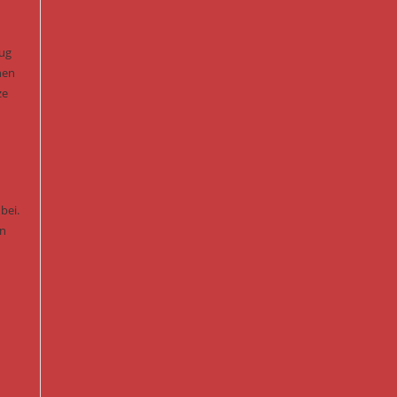
eug
nen
ze
bei.
en