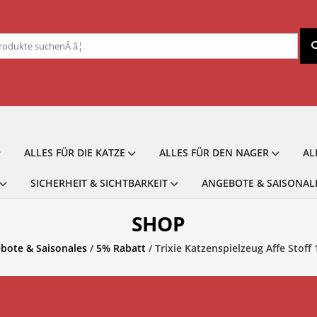
chen
ch:
ALLES FÜR DIE KATZE
ALLES FÜR DEN NAGER
AL
SICHERHEIT & SICHTBARKEIT
ANGEBOTE & SAISONAL
SHOP
bote & Saisonales
/
5% Rabatt
/ Trixie Katzenspielzeug Affe Stoff