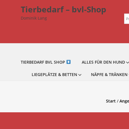
Zum
Tierbedarf – bvl-Shop
Inhalt
Su
springen
Dominik Lang
na
TIERBEDARF BVL SHOP
ALLES FÜR DEN HUND
LIEGEPLÄTZE & BETTEN
NÄPFE & TRÄNKEN
Start
/
Ange