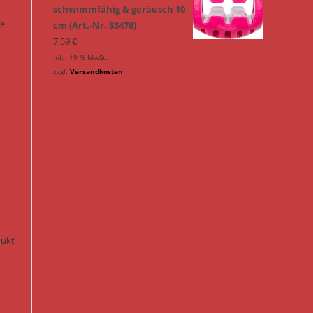
schwimmfähig & geräusch 10
ie
cm (Art.-Nr. 33476)
7,59
€
inkl. 19 % MwSt.
zzgl.
Versandkosten
n
dukt