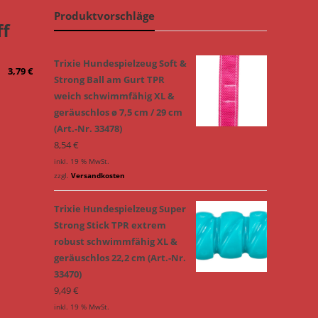
Produktvorschläge
ff
Trixie Hundespielzeug Soft &
3,79
€
Strong Ball am Gurt TPR
weich schwimmfähig XL &
geräuschlos ø 7,5 cm / 29 cm
(Art.-Nr. 33478)
8,54
€
inkl. 19 % MwSt.
zzgl.
Versandkosten
Trixie Hundespielzeug Super
Strong Stick TPR extrem
robust schwimmfähig XL &
geräuschlos 22,2 cm (Art.-Nr.
33470)
9,49
€
inkl. 19 % MwSt.