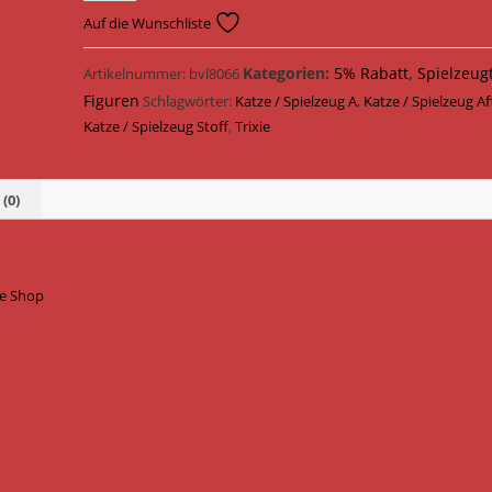
Affe
Auf die Wunschliste
Stoff
12
Kategorien:
5% Rabatt
,
Spielzeug
Artikelnummer:
bvl8066
cm
Figuren
Schlagwörter:
Katze / Spielzeug A
,
Katze / Spielzeug Af
45533
Katze / Spielzeug Stoff
,
Trixie
Menge
(0)
ne Shop