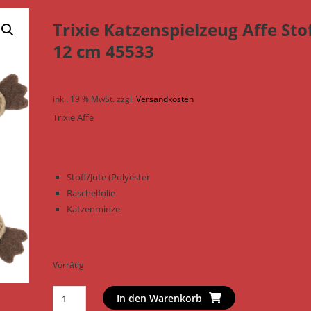
Trixie Katzenspielzeug Affe Sto
12 cm 45533
inkl. 19 % MwSt.
zzgl.
Versandkosten
Trixie Affe
Stoff/Jute (Polyester
Raschelfolie
Katzenminze
Vorrätig
Trixie
In den Warenkorb
Katzenspielzeug