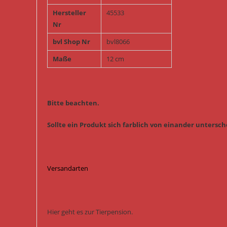
Hersteller
45533
Nr
bvl Shop Nr
bvl8066
Maße
12 cm
Bitte beachten.
Sollte ein Produkt sich farblich von einander untersche
Versandarten
Hier geht es zur Tierpension.