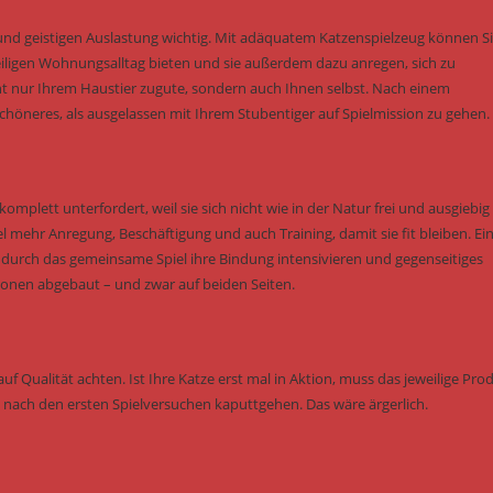
und geistigen Auslastung wichtig. Mit adäquatem Katzenspielzeug können S
ligen Wohnungsalltag bieten und sie außerdem dazu anregen, sich zu
 nur Ihrem Haustier zugute, sondern auch Ihnen selbst. Nach einem
höneres, als ausgelassen mit Ihrem Stubentiger auf Spielmission zu gehen.
omplett unterfordert, weil sie sich nicht wie in der Natur frei und ausgiebig
hr Anregung, Beschäftigung und auch Training, damit sie fit bleiben. Ei
e durch das gemeinsame Spiel ihre Bindung intensivieren und gegenseitiges
onen abgebaut – und zwar auf beiden Seiten.
uf Qualität achten. Ist Ihre Katze erst mal in Aktion, muss das jeweilige Pro
ch nach den ersten Spielversuchen kaputtgehen. Das wäre ärgerlich.