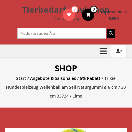
Zum
Tierbedarf – bvl-Shop
0
0
Inhalt
GESAMTPREIS
springen
Dominik Lang
0,00 €
Suchen
nach:
SHOP
Start
/
Angebote & Saisonales
/
5% Rabatt
/ Trixie
Hundespielzeug Wellenball am Seil Naturgummi ø 6 cm / 30
cm 33724 / Lime