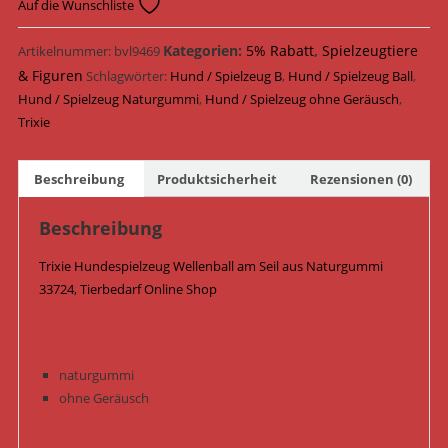
Wellenball
Auf die Wunschliste
am
Seil
Kategorien:
5% Rabatt
,
Spielzeugtiere
Artikelnummer:
bvl9469
Naturgummi
& Figuren
Schlagwörter:
Hund / Spielzeug B
,
Hund / Spielzeug Ball
,
ø
Hund / Spielzeug Naturgummi
,
Hund / Spielzeug ohne Geräusch
,
6
Trixie
cm
/
Beschreibung
Produktsicherheit
Rezensionen (0)
30
cm
Beschreibung
33724
/
Trixie Hundespielzeug Wellenball am Seil aus Naturgummi
Lime
33724, Tierbedarf Online Shop
Menge
naturgummi
ohne Geräusch