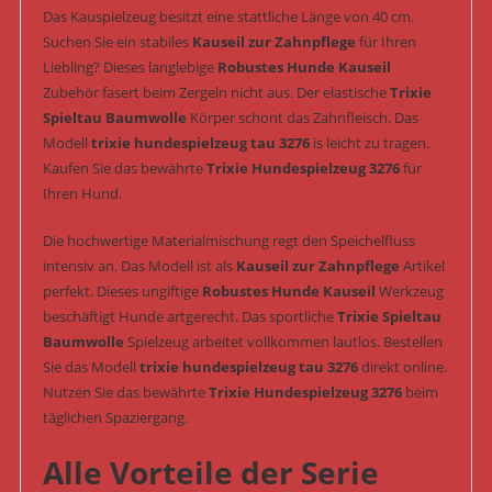
Das Kauspielzeug besitzt eine stattliche Länge von 40 cm.
Suchen Sie ein stabiles
Kauseil zur Zahnpflege
für Ihren
Liebling? Dieses langlebige
Robustes Hunde Kauseil
Zubehör fasert beim Zergeln nicht aus. Der elastische
Trixie
Spieltau Baumwolle
Körper schont das Zahnfleisch. Das
Modell
trixie hundespielzeug tau 3276
is leicht zu tragen.
Kaufen Sie das bewährte
Trixie Hundespielzeug 3276
für
Ihren Hund.
Die hochwertige Materialmischung regt den Speichelfluss
intensiv an. Das Modell ist als
Kauseil zur Zahnpflege
Artikel
perfekt. Dieses ungiftige
Robustes Hunde Kauseil
Werkzeug
beschäftigt Hunde artgerecht. Das sportliche
Trixie Spieltau
Baumwolle
Spielzeug arbeitet vollkommen lautlos. Bestellen
Sie das Modell
trixie hundespielzeug tau 3276
direkt online.
Nutzen Sie das bewährte
Trixie Hundespielzeug 3276
beim
täglichen Spaziergang.
Alle Vorteile der Serie