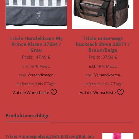
Trixie Hundekissen My
Trixie unterwegs
Prince Kissen 37834 /
Rucksack Shiva 28871 /
Grau
Braun/Beige
Preis:
47,49
€
Preis:
37,99
€
inkl. 19 % MwSt.
inkl. 19 % MwSt.
zzgl.
Versandkosten
zzgl.
Versandkosten
Lieferzeit:
4 bis 7 Tage
Lieferzeit:
4 bis 7 Tage
Auf die Wunschliste
Auf die Wunschliste
Produktvorschläge
Trixie Hundespielzeug Soft & Strong Ball am