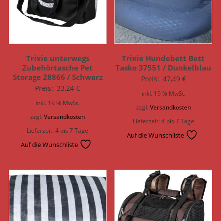
Trixie unterwegs
Trixie Hundebett Bett
Zubehörtasche Pet
Tasko 37551 / Dunkelblau
Storage 28866 / Schwarz
Preis:
47,49
€
Preis:
33,24
€
inkl. 19 % MwSt.
inkl. 19 % MwSt.
zzgl.
Versandkosten
zzgl.
Versandkosten
Lieferzeit:
4 bis 7 Tage
Lieferzeit:
4 bis 7 Tage
Auf die Wunschliste
Auf die Wunschliste