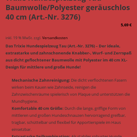
Baumwolle/Polyester geräuschlos
40 cm (Art.-Nr. 3276)
5,69
€
inkl. 19 % MwSt.
zzgl.
Versandkosten
Das Trixie Hundespielzeug Tau (Art.-Nr. 3276) – Der ideale,
extrastarke und zahnschonende Knabber-, Wurf- und Zerrspaß
aus dicht geflochtener Baumwolle mit Polyester im 40 cm XL-
Design für mittlere und große Hunde!
Mechanische Zahnreinigung:
Die dicht verflochtenen Fasern
wirken beim Kauen wie Zahnseide, reinigen die
Zahnzwischenräume spielerisch von Plaque und unterstützen die
Mundhygiene.
Komfortable 40 cm Größe:
Durch die lange, griffige Form von
mittleren und großen Hundeschnauzen hervorragend greifbar,
tragbar, schüttelbar und flexibel für Apportierspiele im Haus
einsetzbar.
Extrastarke Seilkombination:
Als stabiles robustes Hunde