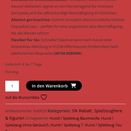
Kauseil deklariert, eignet es sich hervorragend für intensive
Zerrspiele und die selbstständige Beschäftigung im Körbchen.
Absolut geräuschlos:
Kommt komplett ohne künstliche Stimme
(Squeaker) aus – perfekt für eine ungestörte, leise Beschäftigung,
die die Nerven schont.
Flexibel für Sie:
Schneller Paketversand nach Hause oder
kostenlose Abholung in 91238 Offenhausen (Ittelshofen) nach
telefonischer Absprache (
09158 9289399
).
Lieferzeit:
4 bis 7 Tage
Vorrätig
Trixie
In den Warenkorb
Hundespielzeug
Tau
Auf die Wunschliste
Baumwolle/Polyester
geräuschlos
Kategorien:
5% Rabatt
,
Spielzeugtiere
Artikelnummer:
bvl9033
40
& Figuren
Schlagwörter:
Hund / Spielzeug Baumwolle
,
Hund /
cm
Spielzeug ohne Geräusch
,
Hund / Spielzeug T
,
Hund / Spielzeug Tau
,
(Art.-