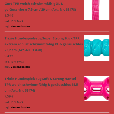
Gurt TPR weich schwimmfähig XL &
geräuschlos ø 7,5 cm / 29 cm (Art.-Nr. 33478)
8,54
€
inkl. 19 % MwSt.
zzgl.
Versandkosten
Trixie Hundespielzeug Super Strong Stick TPR
extrem robust schwimmfähig XL & geräuschlos
22,2 cm (Art.-Nr. 33470)
9,49
€
inkl. 19 % MwSt.
zzgl.
Versandkosten
Trixie Hundespielzeug Soft & Strong Hantel
TPR weich schwimmfähig & geräuschlos 14,5
cm (Art.-Nr. 33474)
7,59
€
inkl. 19 % MwSt.
zzgl.
Versandkosten