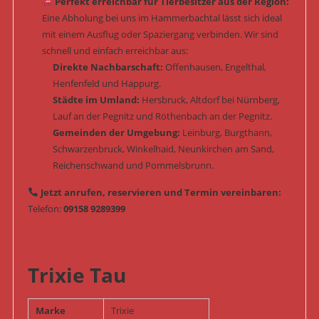
Perfekt erreichbar für Tierbesitzer aus der Region:
Eine Abholung bei uns im Hammerbachtal lässt sich ideal
mit einem Ausflug oder Spaziergang verbinden. Wir sind
schnell und einfach erreichbar aus:
Direkte Nachbarschaft:
Offenhausen, Engelthal,
Henfenfeld und Happurg.
Städte im Umland:
Hersbruck, Altdorf bei Nürnberg,
Lauf an der Pegnitz und Röthenbach an der Pegnitz.
Gemeinden der Umgebung:
Leinburg, Burgthann,
Schwarzenbruck, Winkelhaid, Neunkirchen am Sand,
Reichenschwand und Pommelsbrunn.
Jetzt anrufen, reservieren und Termin vereinbaren:
Telefon:
09158 9289399
Trixie Tau
Marke
Trixie