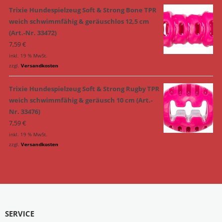
Trixie Hundespielzeug Soft & Strong Bone TPR
weich schwimmfähig & geräuschlos 12,5 cm
(Art.-Nr. 33472)
7,59
€
inkl. 19 % MwSt.
zzgl.
Versandkosten
Trixie Hundespielzeug Soft & Strong Rugby TPR
weich schwimmfähig & geräusch 10 cm (Art.-
Nr. 33476)
7,59
€
inkl. 19 % MwSt.
zzgl.
Versandkosten
SERVICE