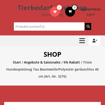
Zum
Tierbedarf – bvl-Shop
0
0
Inhalt
GESAMTPREIS
springen
Dominik Lang
0,00 €
Suchen
nach:
SHOP
Start
/
Angebote & Saisonales
/
5% Rabatt
/ Trixie
Hundespielzeug Tau Baumwolle/Polyester geräuschlos 40
cm (Art.-Nr. 3276)