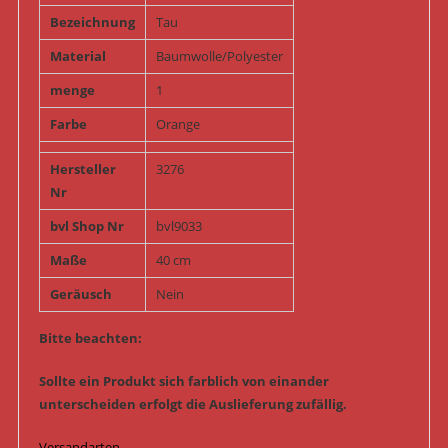
Bezeichnung
Tau
Material
Baumwolle/Polyester
menge
1
Farbe
Orange
Hersteller
3276
Nr
bvl Shop Nr
bvl9033
Maße
40 cm
Geräusch
Nein
Bitte beachten:
Sollte ein Produkt sich farblich von einander
unterscheiden erfolgt die Auslieferung zufällig.
Versandarten