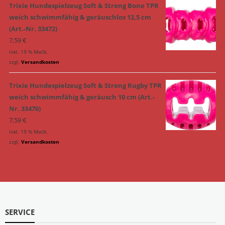
Trixie Hundespielzeug Soft & Strong Bone TPR
weich schwimmfähig & geräuschlos 12,5 cm
(Art.-Nr. 33472)
7,59
€
inkl. 19 % MwSt.
zzgl.
Versandkosten
Trixie Hundespielzeug Soft & Strong Rugby TPR
weich schwimmfähig & geräusch 10 cm (Art.-
Nr. 33476)
7,59
€
inkl. 19 % MwSt.
zzgl.
Versandkosten
SERVICE