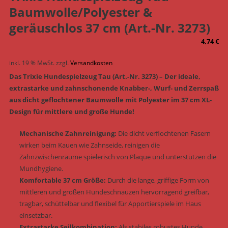
Baumwolle/Polyester &
geräuschlos 37 cm (Art.-Nr. 3273)
4,74
€
inkl. 19 % MwSt.
zzgl.
Versandkosten
Das Trixie Hundespielzeug Tau (Art.-Nr. 3273) – Der ideale,
extrastarke und zahnschonende Knabber-, Wurf- und Zerrspaß
aus dicht geflochtener Baumwolle mit Polyester im 37 cm XL-
Design für mittlere und große Hunde!
Mechanische Zahnreinigung:
Die dicht verflochtenen Fasern
wirken beim Kauen wie Zahnseide, reinigen die
Zahnzwischenräume spielerisch von Plaque und unterstützen die
Mundhygiene.
Komfortable 37 cm Größe:
Durch die lange, griffige Form von
mittleren und großen Hundeschnauzen hervorragend greifbar,
tragbar, schüttelbar und flexibel für Apportierspiele im Haus
einsetzbar.
Extrastarke Seilkombination:
Als stabiles robustes Hunde