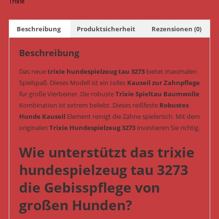
Trixie
(Art.-
Nr.
Beschreibung
Produktsicherheit
Rezensionen (0)
3273)
Menge
Beschreibung
Das neue
trixie hundespielzeug tau 3273
bietet maximalen
Spielspaß. Dieses Modell ist ein tolles
Kauseil zur Zahnpflege
für große Vierbeiner. Die robuste
Trixie Spieltau Baumwolle
Kombination ist extrem beliebt. Dieses reißfeste
Robustes
Hunde Kauseil
Element reinigt die Zähne spielerisch. Mit dem
originalen
Trixie Hundespielzeug 3273
investieren Sie richtig.
Wie unterstützt das trixie
hundespielzeug tau 3273
die Gebisspflege von
großen Hunden?