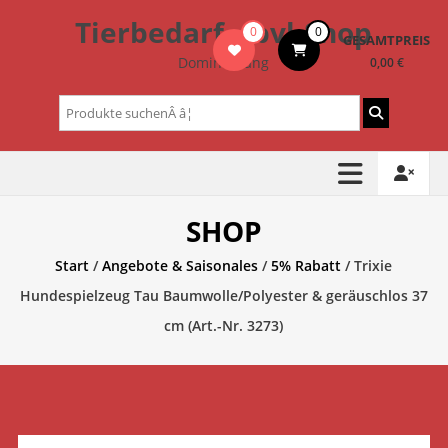
Zum
Tierbedarf – bvl-Shop
0
0
Inhalt
GESAMTPREIS
springen
Dominik Lang
0,00 €
Suchen
nach:
SHOP
Start
/
Angebote & Saisonales
/
5% Rabatt
/ Trixie
Hundespielzeug Tau Baumwolle/Polyester & geräuschlos 37
cm (Art.-Nr. 3273)