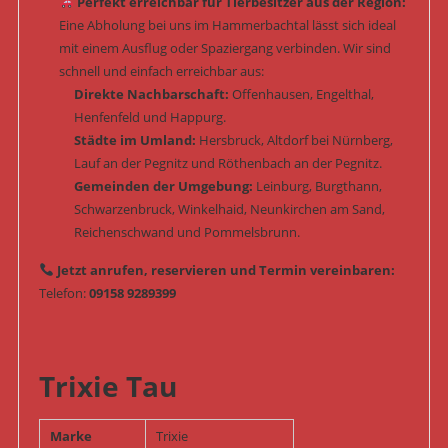
Perfekt erreichbar für Tierbesitzer aus der Region:
Eine Abholung bei uns im Hammerbachtal lässt sich ideal
mit einem Ausflug oder Spaziergang verbinden. Wir sind
schnell und einfach erreichbar aus:
Direkte Nachbarschaft:
Offenhausen, Engelthal,
Henfenfeld und Happurg.
Städte im Umland:
Hersbruck, Altdorf bei Nürnberg,
Lauf an der Pegnitz und Röthenbach an der Pegnitz.
Gemeinden der Umgebung:
Leinburg, Burgthann,
Schwarzenbruck, Winkelhaid, Neunkirchen am Sand,
Reichenschwand und Pommelsbrunn.
Jetzt anrufen, reservieren und Termin vereinbaren:
Telefon:
09158 9289399
Trixie Tau
Marke
Trixie