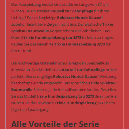
Das Kauspielzeug besitzt eine stattliche Länge von 37 cm.
Suchen Sie ein stabiles
Kauseil zur Zahnpflege
für Ihren
Liebling? Dieses langlebige
Robustes Hunde Kauseil
Zubehör fasert beim Zergeln nicht aus. Der elastische
Trixie
Spieltau Baumwolle
Körper schont das Zahnfleisch. Das
Modell
trixie hundespielzeug tau 3273
ist leicht zu tragen.
Kaufen Sie das bewährte
Trixie Hundespielzeug 3273
für
Ihren Hund.
Die hochwertige Materialmischung regt den Speichelfluss
intensiv an. Das Modell ist als
Kauseil zur Zahnpflege
Artikel
perfekt. Dieses ungiftige
Robustes Hunde Kauseil
Werkzeug
beschäftigt Hunde artgerecht. Das sportliche
Trixie Spieltau
Baumwolle
Spielzeug arbeitet vollkommen lautlos. Bestellen
Sie das Modell
trixie hundespielzeug tau 3273
direkt online.
Nutzen Sie das bewährte
Trixie Hundespielzeug 3273
beim
täglichen Spaziergang.
Alle Vorteile der Serie