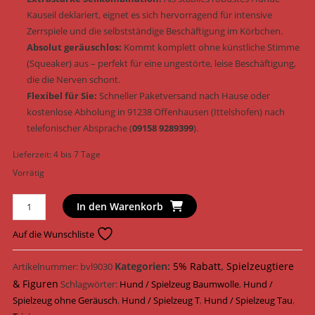
Kauseil deklariert, eignet es sich hervorragend für intensive
Zerrspiele und die selbstständige Beschäftigung im Körbchen.
Absolut geräuschlos:
Kommt komplett ohne künstliche Stimme
(Squeaker) aus – perfekt für eine ungestörte, leise Beschäftigung,
die die Nerven schont.
Flexibel für Sie:
Schneller Paketversand nach Hause oder
kostenlose Abholung in 91238 Offenhausen (Ittelshofen) nach
telefonischer Absprache (
09158 9289399
).
Lieferzeit:
4 bis 7 Tage
Vorrätig
Trixie
In den Warenkorb
Hundespielzeug
Tau
Auf die Wunschliste
Baumwolle/Polyester
&
Kategorien:
5% Rabatt
,
Spielzeugtiere
Artikelnummer:
bvl9030
geräuschlos
& Figuren
Schlagwörter:
Hund / Spielzeug Baumwolle
,
Hund /
37
Spielzeug ohne Geräusch
,
Hund / Spielzeug T
,
Hund / Spielzeug Tau
,
cm