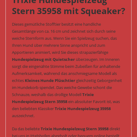
Stern 35958 mit Squeaker?
Dieses gemütliche Stofftier besitzt eine handliche
Gesamtlänge von ca. 16 cm und zeichnet sich durch seine
weiche Sternform aus. Wenn Sie ein Spielzeug suchen, das
Ihren Hund über mehrere Sinne anspricht und zum
Apportieren animiert, wird Sie dieses strapazierfähige
Hundespielzeug mit Quietscher
überzeugen. Im Inneren
sorgt die eingenähte Stimme beim Zubeißen für anhaltende
Aufmerksamkeit, während das anschmiegsame Modell als
echtes
Kleines Hunde Plüschtier
gleichzeitig Geborgenheit
im Hundekorb spendet. Das weiche Gewebe schont die
Schnauze, weshalb das drollige Modell
Trixie
Hundespielzeug Stern 35958
ein absoluter Favorit ist, was
den beliebten Klassiker
Trixie Hundespielzeug 35958
auszeichnet.
Da das beliebte
Trixie Hundespielzeug Stern 35958
direkt
bei uns in Ittelshofen abgeholt oder bequem online bestellt