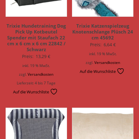
Trixie Hundetraining Dog
Trixie Katzenspielzeug
Pick Up Kotbeutel
Knotenschlange Plüsch 24
Spender mit Staufach 22
cm 45692
cm x 6 cm x 6 cm 22842 /
Preis:
6,64
€
Schwarz
inkl. 19 % MwSt.
Preis:
13,29
€
zzgl.
Versandkosten
inkl. 19 % MwSt.
Auf die Wunschliste
zzgl.
Versandkosten
Lieferzeit:
4 bis 7 Tage
Auf die Wunschliste