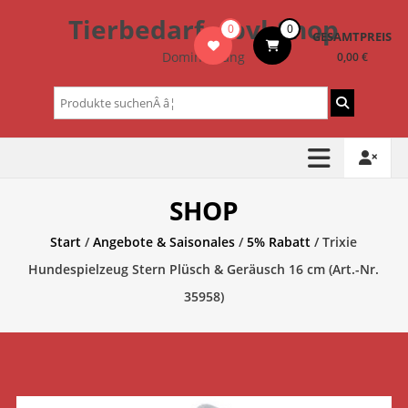
Zum
Tierbedarf – bvl-Shop
0
0
Inhalt
GESAMTPREIS
springen
Dominik Lang
0,00 €
Suchen
nach:
SHOP
Start
/
Angebote & Saisonales
/
5% Rabatt
/ Trixie
Hundespielzeug Stern Plüsch & Geräusch 16 cm (Art.-Nr.
35958)