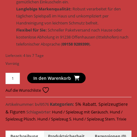
gemütlichen Einkuscheln ein.
Langlebige Markenqualität:
Robust verarbeitet für den
täglichen Spielspaß im Haus und unkompliziert per
Handreinigung von leichtem Schmutz befreit.
Flexibel für Sie:
Schneller Paketversand nach Hause oder
kostenlose Abholung in 91238 Offenhausen (Ittelshofen) nach
telefonischer Absprache (
09158 9289399
).
Lieferzeit:
4 bis 7 Tage
Vorrätig
Trixie
In den Warenkorb
Hundespielzeug
Stern
Auf die Wunschliste
Plüsch
&
Kategorien:
5% Rabatt
,
Spielzeugtiere
Artikelnummer:
bvl9576
Geräusch
& Figuren
Schlagwörter:
Hund / Spielzeug mit Geräusch
,
Hund /
16
Spielzeug Plüsch
,
Hund / Spielzeug S
,
Hund / Spielzeug Stern
,
Trixie
cm
(Art.-
Beschreibung
Produktsicherheit
Rezensionen (0)