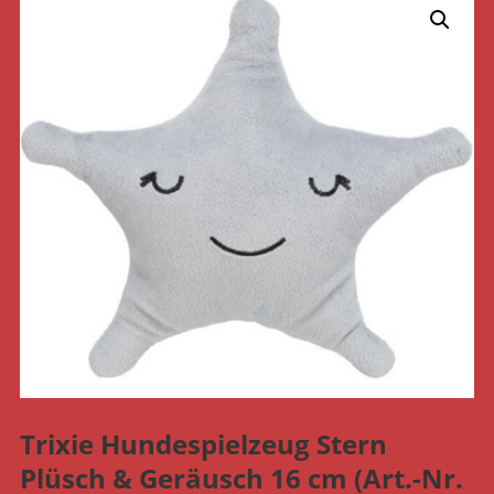
Trixie Hundespielzeug Stern
Plüsch & Geräusch 16 cm (Art.-Nr.