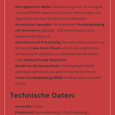
Altersgerechte Maße:
Mit einer Länge von 16 cm eignet
sich das Stofftier ideal zum Schütteln, Herumtragen und
Apportieren im Haus für kleinere Hunderassen.
Akustischer Squeaker:
Als interaktives
Hundespielzeug
mit Quietscher
gefertigt – hält die Motivation beim
Spielen langfristig hoch.
Zahnschonend & kuschelig:
Der extra weiche Körper aus
der Serie
Trixie Stern Plüsch
schützt die empfindliche
Schnauze beim Zubeißen und deklariert das Modell als
tolles
Kleines Hunde Plüschtier
.
Bewährte Markenqualität:
Das langlebige Modell
überzeugt ebenso wie das gesamte Sortiment für ein
Trixie Hundespielzeug 35958
im Alltag anspruchsvoller
Hunde.
Technische Daten:
Hersteller:
Trixie
Produktart:
Hundespielzeug / Plüschspielzeug /