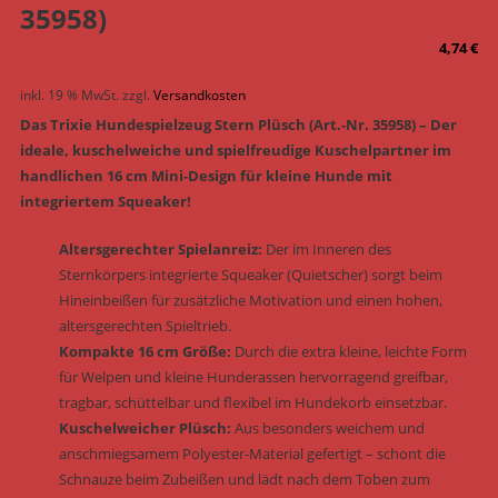
35958)
4,74
€
inkl. 19 % MwSt.
zzgl.
Versandkosten
Das Trixie Hundespielzeug Stern Plüsch (Art.-Nr. 35958) – Der
ideale, kuschelweiche und spielfreudige Kuschelpartner im
handlichen 16 cm Mini-Design für kleine Hunde mit
integriertem Squeaker!
Altersgerechter Spielanreiz:
Der im Inneren des
Sternkörpers integrierte Squeaker (Quietscher) sorgt beim
Hineinbeißen für zusätzliche Motivation und einen hohen,
altersgerechten Spieltrieb.
Kompakte 16 cm Größe:
Durch die extra kleine, leichte Form
für Welpen und kleine Hunderassen hervorragend greifbar,
tragbar, schüttelbar und flexibel im Hundekorb einsetzbar.
Kuschelweicher Plüsch:
Aus besonders weichem und
anschmiegsamem Polyester-Material gefertigt – schont die
Schnauze beim Zubeißen und lädt nach dem Toben zum