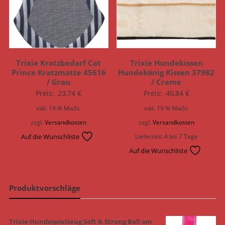
Trixie Kratzbedarf Cat
Trixie Hundekissen
Prince Kratzmatte 45616
Hundekönig Kissen 37982
/ Grau
/ Creme
Preis:
23,74
€
Preis:
40,84
€
inkl. 19 % MwSt.
inkl. 19 % MwSt.
zzgl.
Versandkosten
zzgl.
Versandkosten
Auf die Wunschliste
Lieferzeit:
4 bis 7 Tage
Auf die Wunschliste
Produktvorschläge
Trixie Hundespielzeug Soft & Strong Ball am