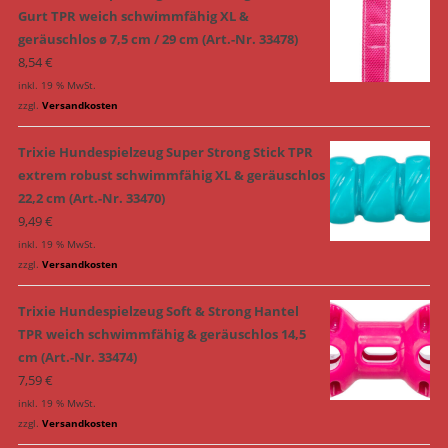
Gurt TPR weich schwimmfähig XL &
geräuschlos ø 7,5 cm / 29 cm (Art.-Nr. 33478)
8,54
€
inkl. 19 % MwSt.
zzgl.
Versandkosten
Trixie Hundespielzeug Super Strong Stick TPR
extrem robust schwimmfähig XL & geräuschlos
22,2 cm (Art.-Nr. 33470)
9,49
€
inkl. 19 % MwSt.
zzgl.
Versandkosten
Trixie Hundespielzeug Soft & Strong Hantel
TPR weich schwimmfähig & geräuschlos 14,5
cm (Art.-Nr. 33474)
7,59
€
inkl. 19 % MwSt.
zzgl.
Versandkosten