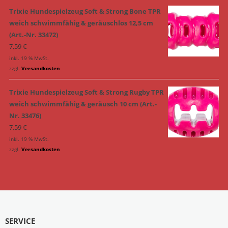
Trixie Hundespielzeug Soft & Strong Bone TPR
weich schwimmfähig & geräuschlos 12,5 cm
(Art.-Nr. 33472)
7,59
€
inkl. 19 % MwSt.
zzgl.
Versandkosten
Trixie Hundespielzeug Soft & Strong Rugby TPR
weich schwimmfähig & geräusch 10 cm (Art.-
Nr. 33476)
7,59
€
inkl. 19 % MwSt.
zzgl.
Versandkosten
SERVICE