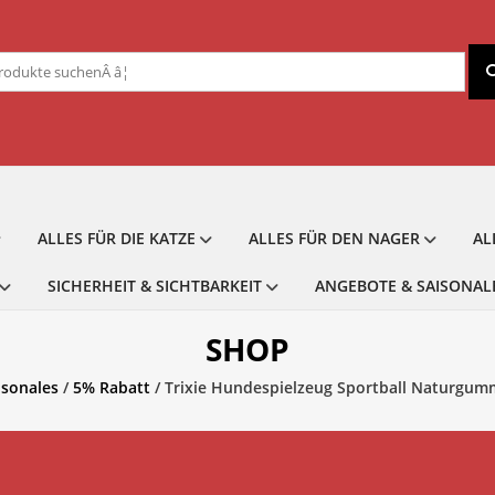
chen
ch:
ALLES FÜR DIE KATZE
ALLES FÜR DEN NAGER
AL
SICHERHEIT & SICHTBARKEIT
ANGEBOTE & SAISONAL
SHOP
isonales
/
5% Rabatt
/ Trixie Hundespielzeug Sportball Naturgumm