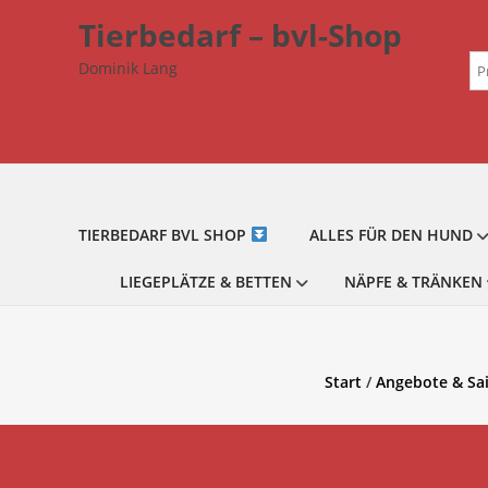
Zum
Tierbedarf – bvl-Shop
Inhalt
Su
springen
Dominik Lang
na
TIERBEDARF BVL SHOP
ALLES FÜR DEN HUND
LIEGEPLÄTZE & BETTEN
NÄPFE & TRÄNKEN
Start
/
Angebote & Sa