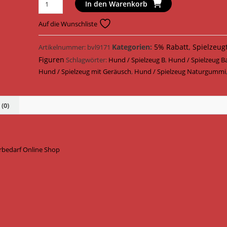
Trixie
In den Warenkorb
Hundespielzeug
Sportball
Auf die Wunschliste
Naturgummi
ø
Kategorien:
5% Rabatt
,
Spielzeug
Artikelnummer:
bvl9171
7
Figuren
Schlagwörter:
Hund / Spielzeug B
,
Hund / Spielzeug Ba
cm
Hund / Spielzeug mit Geräusch
,
Hund / Spielzeug Naturgummi
34845
/
Lime
(0)
Menge
rbedarf Online Shop