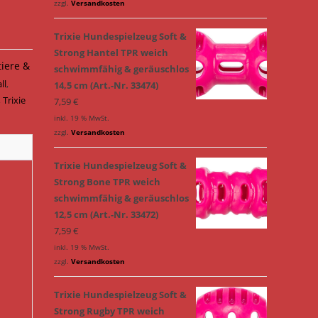
zzgl.
Versandkosten
Trixie Hundespielzeug Soft &
Strong Hantel TPR weich
tiere &
schwimmfähig & geräuschlos
ll
,
14,5 cm (Art.-Nr. 33474)
,
Trixie
7,59
€
inkl. 19 % MwSt.
zzgl.
Versandkosten
Trixie Hundespielzeug Soft &
Strong Bone TPR weich
schwimmfähig & geräuschlos
12,5 cm (Art.-Nr. 33472)
7,59
€
inkl. 19 % MwSt.
zzgl.
Versandkosten
Trixie Hundespielzeug Soft &
Strong Rugby TPR weich