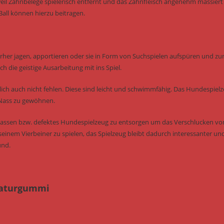
il Zahnbelege spielerisch entfernt und das Zahnfleisch angenehm massiert
all können hierzu beitragen.
erher jagen, apportieren oder sie in Form von Suchspielen aufspüren und zu
h die geistige Ausarbeitung mit ins Spiel.
ich auch nicht fehlen. Diese sind leicht und schwimmfähig. Das Hundespiel
 Nass zu gewöhnen.
u lassen bzw. defektes Hundespielzeug zu entsorgen um das Verschlucken vo
seinem Vierbeiner zu spielen, das Spielzeug bleibt dadurch interessanter un
und.
 Naturgummi