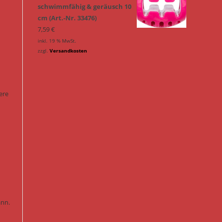
schwimmfähig & geräusch 10
cm (Art.-Nr. 33476)
7,59
€
inkl. 19 % MwSt.
zzgl.
Versandkosten
ere
ann.