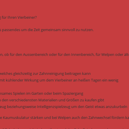
für Ihren Vierbeiner?
was passendes um die Zeit gemeinsam sinnvoll zu nutzen.
en, ob für den Aussenbereich oder für den Innenbereich, für Welpen oder ält
welches gleichzeitig zur Zahnreinigung beitragen kann
it kühlender Wirkung um dem Vierbeiner an heißen Tagen ein wenig
einsames Spielen im Garten oder beim Spaziergang
n den verschiedensten Materialien und Größen zu kaufen gibt
elzeug beziehungsweise Intelligenzspielzeug um den Geist etwas anzukurbeln
e die Kaumuskulatur stärken und bei Welpen auch den Zahnwechsel fördern k