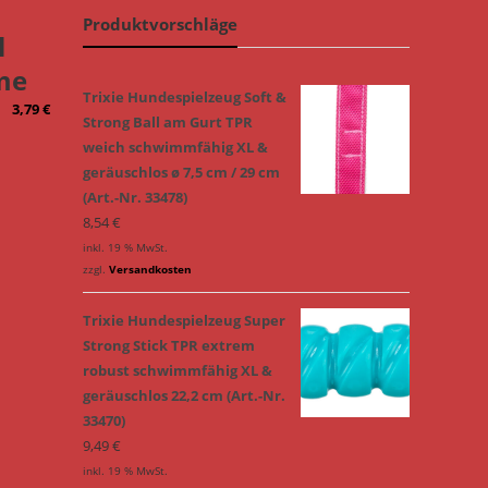
Produktvorschläge
l
me
Trixie Hundespielzeug Soft &
3,79
€
Strong Ball am Gurt TPR
weich schwimmfähig XL &
geräuschlos ø 7,5 cm / 29 cm
(Art.-Nr. 33478)
8,54
€
inkl. 19 % MwSt.
zzgl.
Versandkosten
Trixie Hundespielzeug Super
Strong Stick TPR extrem
robust schwimmfähig XL &
geräuschlos 22,2 cm (Art.-Nr.
33470)
9,49
€
inkl. 19 % MwSt.