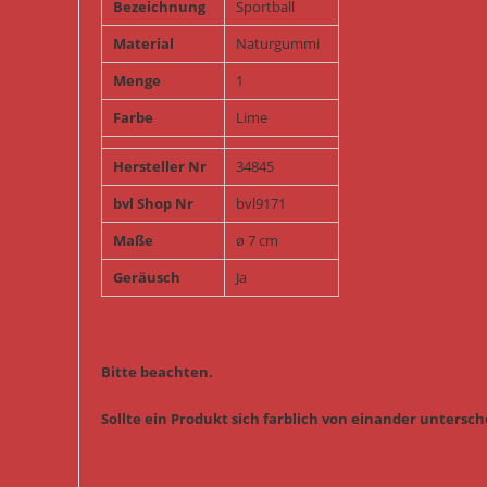
Bezeichnung
Sportball
Material
Naturgummi
Menge
1
Farbe
Lime
Hersteller Nr
34845
bvl Shop Nr
bvl9171
Maße
ø 7 cm
Geräusch
Ja
Bitte beachten.
Sollte ein Produkt sich farblich von einander untersche