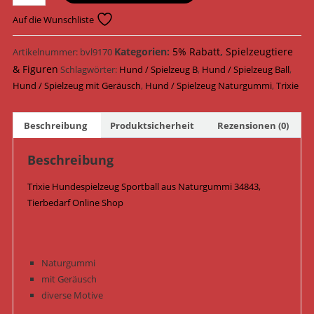
Hundespielzeug
Sportball
Auf die Wunschliste
Naturgummi
ø
Kategorien:
5% Rabatt
,
Spielzeugtiere
Artikelnummer:
bvl9170
5,5
& Figuren
Schlagwörter:
Hund / Spielzeug B
,
Hund / Spielzeug Ball
,
cm
Hund / Spielzeug mit Geräusch
,
Hund / Spielzeug Naturgummi
,
Trixie
34843
/
Beschreibung
Produktsicherheit
Rezensionen (0)
Lime
Menge
Beschreibung
Trixie Hundespielzeug Sportball aus Naturgummi 34843,
Tierbedarf Online Shop
Naturgummi
mit Geräusch
diverse Motive