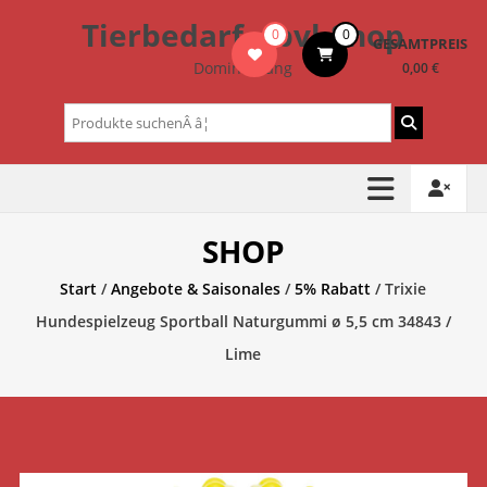
Zum
Tierbedarf – bvl-Shop
0
0
Inhalt
GESAMTPREIS
springen
Dominik Lang
0,00 €
Suchen
nach:
SHOP
Start
/
Angebote & Saisonales
/
5% Rabatt
/ Trixie
Hundespielzeug Sportball Naturgummi ø 5,5 cm 34843 /
Lime