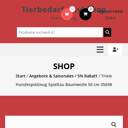
Zum
Tierbedarf – bvl-Shop
0
0
Inhalt
GESAMTPREIS
springen
Dominik Lang
0,00 €
Suchen
nach:
SHOP
Start
/
Angebote & Saisonales
/
5% Rabatt
/ Trixie
Hundespielzeug Spieltau Baumwolle 50 cm 35698