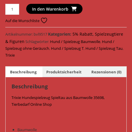
Trixie
In den Warenkorb
Hundespielzeug
Spieltau
Auf die Wunschliste
Baumwolle
50
Kategorien:
5% Rabatt
,
Spielzeugtiere
Artikelnummer:
bvl9517
cm
& Figuren
Schlagwörter:
Hund / Spielzeug Baumwolle
,
Hund /
35698
Spielzeug ohne Geräusch
,
Hund / Spielzeug T
,
Hund / Spielzeug Tau
,
Menge
Trixie
Beschreibung
Produktsicherheit
Rezensionen (0)
Beschreibung
Trixie Hundespielzeug Spieltau aus Baumwolle 35698,
Tierbedarf Online Shop
Baumwolle