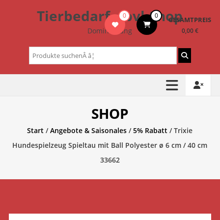
Zum
Tierbedarf – bvl-Shop
0
0
Inhalt
GESAMTPREIS
springen
Dominik Lang
0,00 €
Suchen
nach:
SHOP
Start
/
Angebote & Saisonales
/
5% Rabatt
/ Trixie
Hundespielzeug Spieltau mit Ball Polyester ø 6 cm / 40 cm
33662