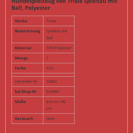
Hundespielzeug von Trixie Spieltau mit
Ball, Polyester
Marke
Trixie
Bezeichnung
Spieltau mit
Ball
Material
TPR/Polyester
Menge
1
Farbe
XXX
Hersteller Nr
33662
bvl Shop Nr
bvl9467
Maße
ø 6 cm / 40
cm
Geräusch
Nein