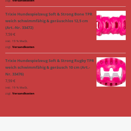
zzgl.
Versandkosten
Trixie Hundespielzeug Soft & Strong Bone TPR
weich schwimmfähig & geräuschlos 12,5 cm
(Art.-Nr. 33472)
7,59
€
inkl. 19 % MwSt.
zzgl.
Versandkosten
Trixie Hundespielzeug Soft & Strong Rugby TPR
weich schwimmfähig & geräusch 10 cm (Art.-
Nr. 33476)
7,59
€
inkl. 19 % MwSt.
zzgl.
Versandkosten