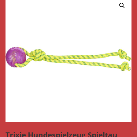
Trixie Hundespielzeug Spieltau