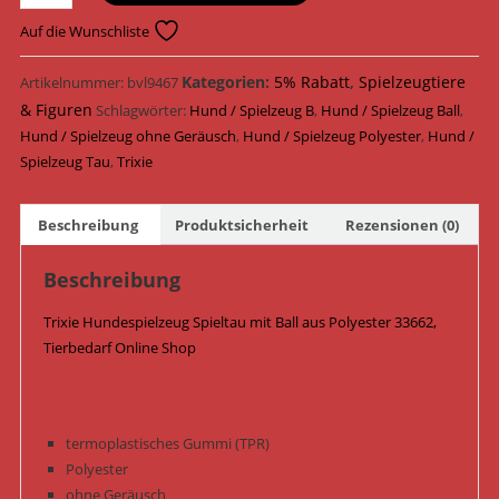
Hundespielzeug
Spieltau
Auf die Wunschliste
mit
Ball
Kategorien:
5% Rabatt
,
Spielzeugtiere
Artikelnummer:
bvl9467
Polyester
& Figuren
Schlagwörter:
Hund / Spielzeug B
,
Hund / Spielzeug Ball
,
ø
Hund / Spielzeug ohne Geräusch
,
Hund / Spielzeug Polyester
,
Hund /
6
Spielzeug Tau
,
Trixie
cm
/
Beschreibung
Produktsicherheit
Rezensionen (0)
40
cm
Beschreibung
33662
Menge
Trixie Hundespielzeug Spieltau mit Ball aus Polyester 33662,
Tierbedarf Online Shop
termoplastisches Gummi (TPR)
Polyester
ohne Geräusch