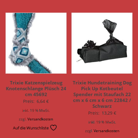
Trixie Katzenspielzeug
Trixie Hundetraining Dog
Knotenschlange Plüsch 24
Pick Up Kotbeutel
cm 45692
Spender mit Staufach 22
cm x 6 cm x 6 cm 22842 /
Preis:
6,64
€
Schwarz
inkl. 19 % MwSt.
Preis:
13,29
€
zzgl.
Versandkosten
inkl. 19 % MwSt.
Auf die Wunschliste
zzgl.
Versandkosten