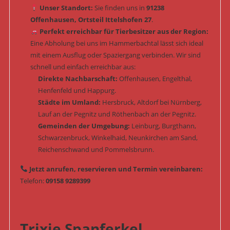
Unser Standort:
Sie finden uns in
91238
Offenhausen, Ortsteil Ittelshofen 27
.
Perfekt erreichbar für Tierbesitzer aus der Region:
Eine Abholung bei uns im Hammerbachtal lässt sich ideal
mit einem Ausflug oder Spaziergang verbinden. Wir sind
schnell und einfach erreichbar aus:
Direkte Nachbarschaft:
Offenhausen, Engelthal,
Henfenfeld und Happurg.
Städte im Umland:
Hersbruck, Altdorf bei Nürnberg,
Lauf an der Pegnitz und Röthenbach an der Pegnitz.
Gemeinden der Umgebung:
Leinburg, Burgthann,
Schwarzenbruck, Winkelhaid, Neunkirchen am Sand,
Reichenschwand und Pommelsbrunn.
Jetzt anrufen, reservieren und Termin vereinbaren:
Telefon:
09158 9289399
Trixie Spanferkel