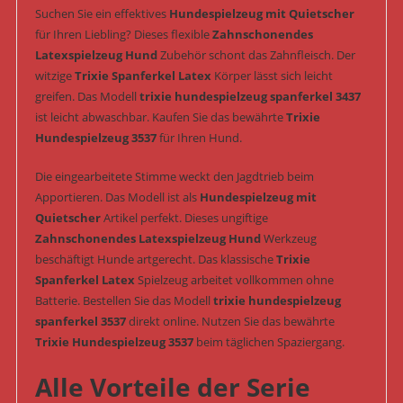
Suchen Sie ein effektives
Hundespielzeug mit Quietscher
für Ihren Liebling? Dieses flexible
Zahnschonendes
Latexspielzeug Hund
Zubehör schont das Zahnfleisch. Der
witzige
Trixie Spanferkel Latex
Körper lässt sich leicht
greifen. Das Modell
trixie hundespielzeug spanferkel 3437
ist leicht abwaschbar. Kaufen Sie das bewährte
Trixie
Hundespielzeug 3537
für Ihren Hund.
Die eingearbeitete Stimme weckt den Jagdtrieb beim
Apportieren. Das Modell ist als
Hundespielzeug mit
Quietscher
Artikel perfekt. Dieses ungiftige
Zahnschonendes Latexspielzeug Hund
Werkzeug
beschäftigt Hunde artgerecht. Das klassische
Trixie
Spanferkel Latex
Spielzeug arbeitet vollkommen ohne
Batterie. Bestellen Sie das Modell
trixie hundespielzeug
spanferkel 3537
direkt online. Nutzen Sie das bewährte
Trixie Hundespielzeug 3537
beim täglichen Spaziergang.
Alle Vorteile der Serie