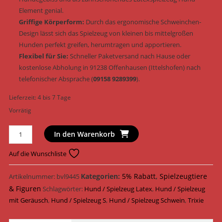
Element genial.
Griffige Körperform:
Durch das ergonomische Schweinchen-
Design lässt sich das Spielzeug von kleinen bis mittelgroßen
Hunden perfekt greifen, herumtragen und apportieren.
Flexibel für Sie:
Schneller Paketversand nach Hause oder
kostenlose Abholung in 91238 Offenhausen (Ittelshofen) nach
telefonischer Absprache (
09158 9289399
).
Lieferzeit:
4 bis 7 Tage
Vorrätig
Trixie
In den Warenkorb
Hundespielzeug
Spanferkel
Auf die Wunschliste
Latex
&
Kategorien:
5% Rabatt
,
Spielzeugtiere
Artikelnummer:
bvl9445
Geräusch
& Figuren
Schlagwörter:
Hund / Spielzeug Latex
,
Hund / Spielzeug
23
mit Geräusch
,
Hund / Spielzeug S
,
Hund / Spielzeug Schwein
,
Trixie
cm
(Art.-