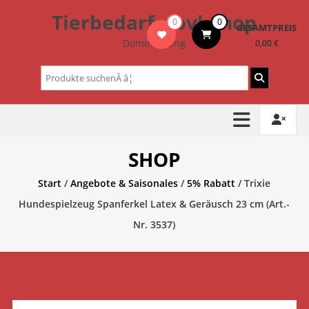
Zum
Tierbedarf – bvl-Shop
0
0
Inhalt
GESAMTPREIS
springen
Dominik Lang
0,00 €
Suchen
nach:
SHOP
Start
/
Angebote & Saisonales
/
5% Rabatt
/ Trixie
Hundespielzeug Spanferkel Latex & Geräusch 23 cm (Art.-
Nr. 3537)