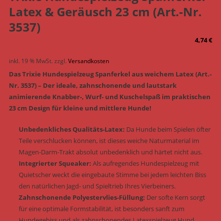
Latex & Geräusch 23 cm (Art.-Nr.
3537)
4,74
€
inkl. 19 % MwSt.
zzgl.
Versandkosten
Das Trixie Hundespielzeug Spanferkel aus weichem Latex (Art.-
Nr. 3537) – Der ideale, zahnschonende und lautstark
animierende Knabber-, Wurf- und Kuschelspaß im praktischen
23 cm Design für kleine und mittlere Hunde!
Unbedenkliches Qualitäts-Latex:
Da Hunde beim Spielen öfter
Teile verschlucken können, ist dieses weiche Naturmaterial im
Magen-Darm-Trakt absolut unbedenklich und härtet nicht aus.
Integrierter Squeaker:
Als aufregendes Hundespielzeug mit
Quietscher weckt die eingebaute Stimme bei jedem leichten Biss
den natürlichen Jagd- und Spieltrieb Ihres Vierbeiners.
Zahnschonende Polyestervlies-Füllung:
Der softe Kern sorgt
für eine optimale Formstabilität, ist besonders sanft zum
Hundegebiss und als zahnschonendes Latexspielzeug Hund