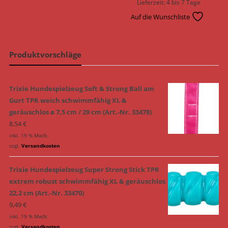
Lieferzeit:
4 bis 7 Tage
Auf die Wunschliste
Produktvorschläge
Trixie Hundespielzeug Soft & Strong Ball am
Gurt TPR weich schwimmfähig XL &
geräuschlos ø 7,5 cm / 29 cm (Art.-Nr. 33478)
8,54
€
inkl. 19 % MwSt.
zzgl.
Versandkosten
Trixie Hundespielzeug Super Strong Stick TPR
extrem robust schwimmfähig XL & geräuschlos
22,2 cm (Art.-Nr. 33470)
9,49
€
inkl. 19 % MwSt.
zzgl.
Versandkosten