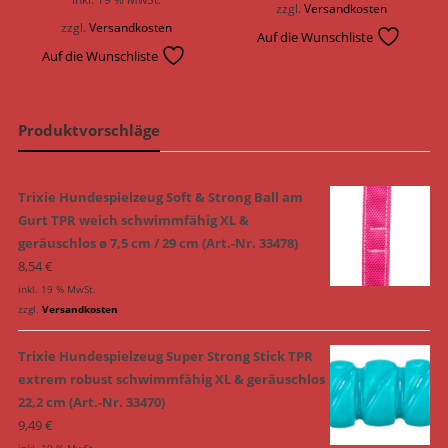
zzgl.
Versandkosten
zzgl.
Versandkosten
Auf die Wunschliste
Auf die Wunschliste
Produktvorschläge
Trixie Hundespielzeug Soft & Strong Ball am
Gurt TPR weich schwimmfähig XL &
geräuschlos ø 7,5 cm / 29 cm (Art.-Nr. 33478)
8,54
€
inkl. 19 % MwSt.
zzgl.
Versandkosten
Trixie Hundespielzeug Super Strong Stick TPR
extrem robust schwimmfähig XL & geräuschlos
22,2 cm (Art.-Nr. 33470)
9,49
€
inkl. 19 % MwSt.