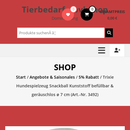
Zum
Tierbedarf – bvl-Shop
0
0
Inhalt
GESAMTPREIS
springen
Dominik Lang
0,00 €
Suchen
nach:
SHOP
Start
/
Angebote & Saisonales
/
5% Rabatt
/ Trixie
Hundespielzeug Snackball Kunststoff befüllbar &
geräuschlos ø 7 cm (Art.-Nr. 3492)