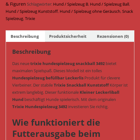
&
& Figuren
Schlagwörter:
Hund / Spielzeug B
,
Hund / Spielzeug Ball
,
geräuschlos
Hund / Spielzeug Kunststoff
,
Hund / Spielzeug ohne Geräusch
,
Snack
ø
Spielzeug
,
Trixie
7
cm
Beschreibung
Produktsicherheit
Rezensionen (0)
(Art.-
Nr.
Beschreibung
3492)
Menge
Das neue
trixie hundespielzeug snackball 3492
bietet
maximalen Spielspaß. Dieses Modell ist ein tolles
Hundespielzeug befüllbar Leckerlis
Produkt für clevere
Vierbeiner. Der stabile
Trixie Snackball Kunststoff
Körper ist
extrem langlebig. Dieser funktionale
Kleiner Leckerliball
Hund
beschäftigt Hunde spielerisch. Mit dem originalen
Trixie Hundespielzeug 3492
investieren Sie richtig.
Wie funktioniert die
Futterausgabe beim