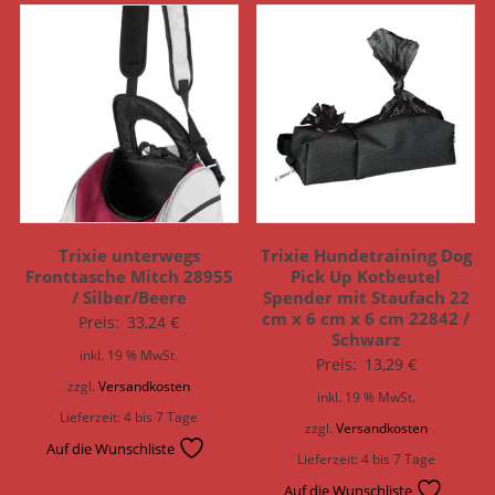
Trixie unterwegs
Trixie Hundetraining Dog
Fronttasche Mitch 28955
Pick Up Kotbeutel
/ Silber/Beere
Spender mit Staufach 22
cm x 6 cm x 6 cm 22842 /
Preis:
33,24
€
Schwarz
inkl. 19 % MwSt.
Preis:
13,29
€
zzgl.
Versandkosten
inkl. 19 % MwSt.
Lieferzeit:
4 bis 7 Tage
zzgl.
Versandkosten
Auf die Wunschliste
Lieferzeit:
4 bis 7 Tage
Auf die Wunschliste