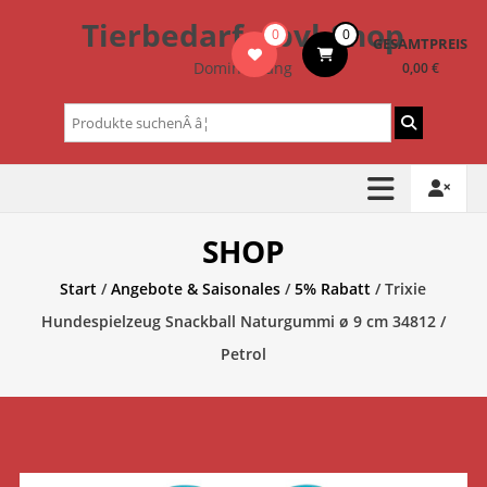
Zum
Tierbedarf – bvl-Shop
0
0
Inhalt
GESAMTPREIS
springen
Dominik Lang
0,00 €
Suchen
nach:
SHOP
Start
/
Angebote & Saisonales
/
5% Rabatt
/ Trixie
Hundespielzeug Snackball Naturgummi ø 9 cm 34812 /
Petrol