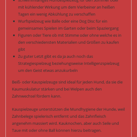
schwimmfähiges Hundespielzeug für den Sommer oder
mit kühlender Wirkung um dem Vierbeiner an heißen
Tagen ein wenig Abkühlung zu verschaffen
Wurfspielzeug wie Bälle oder eine Dog Disc für ein
gemeinsames Spielen im Garten oder beim Spaziergang
Figuren oder Tiere ob mit Stimme oder ohne welche es in
den verschiedensten Materialien und Größen zu kaufen
gibt
Zu guter Letzt gibt es da ja auch noch das
Strategiespielzeug beziehungsweise Intelligenzspielzeug
um den Geist etwas anzukurbeln
Beiß- oder Kauspielzeuge sind ideal für jeden Hund, da sie die
Kaumuskulatur stärken und bei Welpen auch den
Zahnwechsel fördern kann.
Kauspielzeuge unterstützen die Mundhygiene der Hunde, weil
Zahnbelege spielerisch entfernt und das Zahnfleisch
angenehm massiert wird. Kauknochen, aber auch Seile und
Taue mit oder ohne Ball können hierzu beitragen.