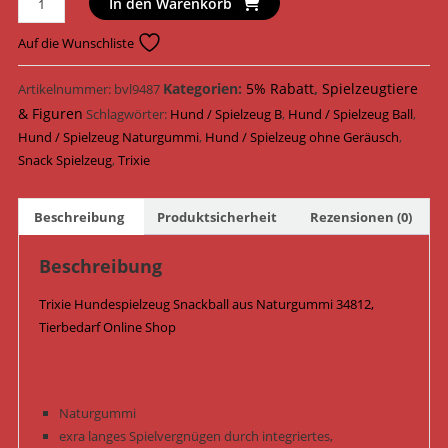
In den Warenkorb
Hundespielzeug
Snackball
Auf die Wunschliste
Naturgummi
ø
Kategorien:
5% Rabatt
,
Spielzeugtiere
Artikelnummer:
bvl9487
9
& Figuren
Schlagwörter:
Hund / Spielzeug B
,
Hund / Spielzeug Ball
,
cm
Hund / Spielzeug Naturgummi
,
Hund / Spielzeug ohne Geräusch
,
34812
Snack Spielzeug
,
Trixie
/
Petrol
Beschreibung
Produktsicherheit
Rezensionen (0)
Menge
Beschreibung
Trixie Hundespielzeug Snackball aus Naturgummi 34812,
Tierbedarf Online Shop
Naturgummi
exra langes Spielvergnügen durch integriertes,