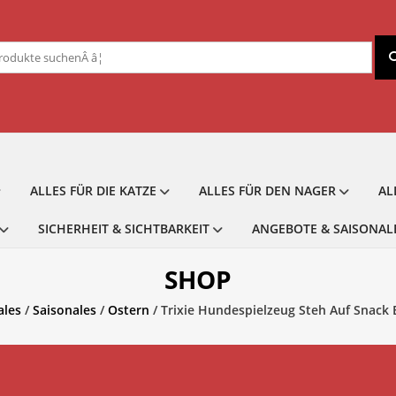
chen
ch:
ALLES FÜR DIE KATZE
ALLES FÜR DEN NAGER
AL
SICHERHEIT & SICHTBARKEIT
ANGEBOTE & SAISONAL
SHOP
ales
/
Saisonales
/
Ostern
/ Trixie Hundespielzeug Steh Auf Snack