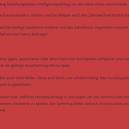
elzeug beziehungsweise Intelligenzspielzeug um den Geist etwas anzukurbeln
e die Kaumuskulatur stärken und bei Welpen auch den Zahnwechsel fördern k
il Zahnbelege spielerisch entfernt und das Zahnfleisch angenehm massiert
all können hierzu beitragen.
erher jagen, apportieren oder sie in Form von Suchspielen aufspüren und zu
h die geistige Ausarbeitung mit ins Spiel.
ich auch nicht fehlen. Diese sind leicht und schwimmfähig. Das Hundespiel
 Nass zu gewöhnen.
u lassen bzw. defektes Hundespielzeug zu entsorgen um das Verschlucken vo
seinem Vierbeiner zu spielen, das Spielzeug bleibt dadurch interessanter un
und.