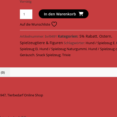
Vorrätig
Trixie
In den Warenkorb
Hundespielzeug
Steh
Auf die Wunschliste
Auf
Snack
Kategorien:
5% Rabatt
,
Ostern
,
Artikelnummer:
bvl9491
Ei
Spielzeugtiere & Figuren
Schlagwörter:
Hund / Spielzeug E
,
Naturgummi
Spielzeug Ei
,
Hund / Spielzeug Naturgummi
,
Hund / Spielzeug 
8
Geräusch
,
Snack Spielzeug
,
Trixie
cm
34947
Menge
(0)
947, Tierbedarf Online Shop