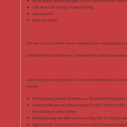
extra langes Spielvergnügen durch Steh-Auf-Effekt und k
rollt leise und springt ungleichmäßig
naturgummi
ohne Geräusch
Wie wäre es mit einem neuen interessanten Hundespielzeug 
Sicherlich finden Sie hier im Tierbedarf bvl online Shop et
Spielzeug für Hunde gibt es in den verschiedensten Variant
Hunde.
Zerrspielzeug wie ein Spieltau aus Baumwolle/Polyester 
schwimmfähiges Hundespielzeug für den Sommer oder m
Abkühlung zu verschaffen
Wurfspielzeug wie Bälle oder eine Dog Disc für ein gem
Figuren oder Tiere ob mit Stimme oder ohne welche es i