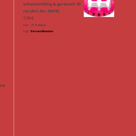
schwimmfähig & geräusch 10
cm (Art.-Nr. 33476)
7,59
€
inkl. 19 % MwSt.
zzgl.
Versandkosten
ere