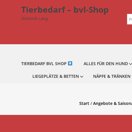
Zum
Tierbedarf – bvl-Shop
Inhalt
Su
springen
Dominik Lang
na
TIERBEDARF BVL SHOP
ALLES FÜR DEN HUND
LIEGEPLÄTZE & BETTEN
NÄPFE & TRÄNKEN
Start
/
Angebote & Saison