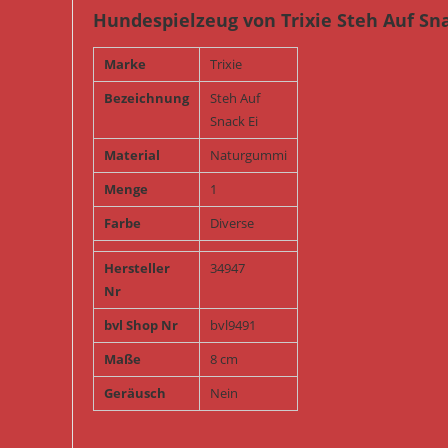
Hundespielzeug von Trixie Steh Auf S
Marke
Trixie
Bezeichnung
Steh Auf
Snack Ei
Material
Naturgummi
Menge
1
Farbe
Diverse
Hersteller
34947
Nr
bvl Shop Nr
bvl9491
Maße
8 cm
Geräusch
Nein