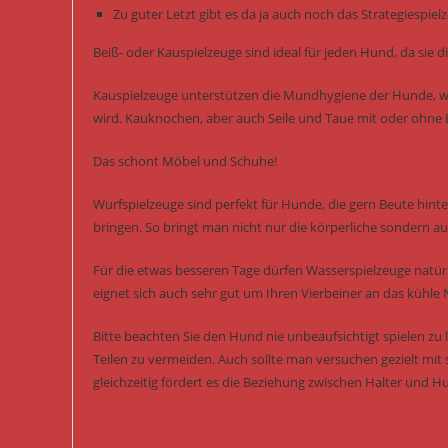
Zu guter Letzt gibt es da ja auch noch das Strategiespi
Beiß- oder Kauspielzeuge sind ideal für jeden Hund, da si
Kauspielzeuge unterstützen die Mundhygiene der Hunde, we
wird. Kauknochen, aber auch Seile und Taue mit oder ohne B
Das schont Möbel und Schuhe!
Wurfspielzeuge sind perfekt für Hunde, die gern Beute hint
bringen. So bringt man nicht nur die körperliche sondern auc
Für die etwas besseren Tage dürfen Wasserspielzeuge natürl
eignet sich auch sehr gut um Ihren Vierbeiner an das kühle
Bitte beachten Sie den Hund nie unbeaufsichtigt spielen z
Teilen zu vermeiden. Auch sollte man versuchen gezielt mit 
gleichzeitig fördert es die Beziehung zwischen Halter und H