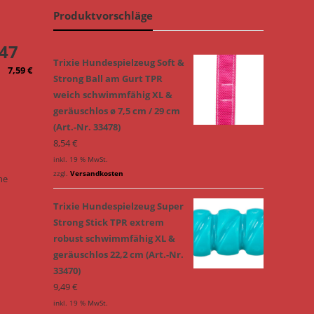
Produktvorschläge
47
Trixie Hundespielzeug Soft &
7,59
€
Strong Ball am Gurt TPR
weich schwimmfähig XL &
geräuschlos ø 7,5 cm / 29 cm
(Art.-Nr. 33478)
8,54
€
inkl. 19 % MwSt.
zzgl.
Versandkosten
ne
Trixie Hundespielzeug Super
Strong Stick TPR extrem
robust schwimmfähig XL &
geräuschlos 22,2 cm (Art.-Nr.
33470)
9,49
€
inkl. 19 % MwSt.