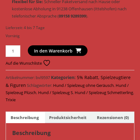
Flexibel für Sie:
Schneller Paketversand nach Hause oder
kostenlose Abholung in 91238 Offenhausen (Ittelshofen) nach
telefonischer Absprache (
09158 9289399
).
Lieferzeit:
4 bis 7 Tage
Vorrätig
Trixie
In den Warenkorb
Hundespielzeug
Schmetterling
Auf die Wunschliste
Plüsch
&
Kategorien:
5% Rabatt
,
Spielzeugtiere
Artikelnummer:
bvl9597
geräuschlos
& Figuren
Schlagwörter:
Hund / Spielzeug ohne Geräusch
,
Hund /
22
Spielzeug Plüsch
,
Hund / Spielzeug S
,
Hund / Spielzeug Schmetterling
,
cm
Trixie
(Art.-
Nr.
Beschreibung
Produktsicherheit
Rezensionen (0)
361001)
Menge
Beschreibung