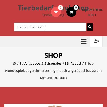
Zum
Tierbedarf – bvl-Shop
0
0
Inhalt
GESAMTPREIS
springen
Dominik Lang
0,00 €
Suchen
nach:
SHOP
Start
/
Angebote & Saisonales
/
5% Rabatt
/ Trixie
Hundespielzeug Schmetterling Plüsch & geräuschlos 22 cm
(Art.-Nr. 361001)