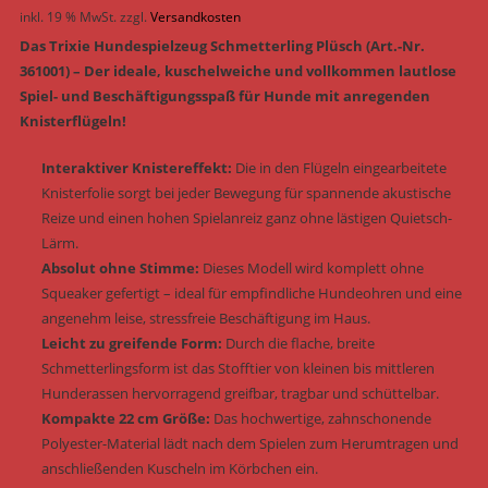
inkl. 19 % MwSt.
zzgl.
Versandkosten
Das Trixie Hundespielzeug Schmetterling Plüsch (Art.-Nr.
361001) – Der ideale, kuschelweiche und vollkommen lautlose
Spiel- und Beschäftigungsspaß für Hunde mit anregenden
Knisterflügeln!
Interaktiver Knistereffekt:
Die in den Flügeln eingearbeitete
Knisterfolie sorgt bei jeder Bewegung für spannende akustische
Reize und einen hohen Spielanreiz ganz ohne lästigen Quietsch-
Lärm.
Absolut ohne Stimme:
Dieses Modell wird komplett ohne
Squeaker gefertigt – ideal für empfindliche Hundeohren und eine
angenehm leise, stressfreie Beschäftigung im Haus.
Leicht zu greifende Form:
Durch die flache, breite
Schmetterlingsform ist das Stofftier von kleinen bis mittleren
Hunderassen hervorragend greifbar, tragbar und schüttelbar.
Kompakte 22 cm Größe:
Das hochwertige, zahnschonende
Polyester-Material lädt nach dem Spielen zum Herumtragen und
anschließenden Kuscheln im Körbchen ein.