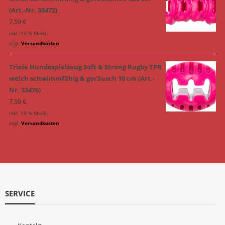
(Art.-Nr. 33472)
7,59
€
inkl. 19 % MwSt.
zzgl.
Versandkosten
Trixie Hundespielzeug Soft & Strong Rugby TPR
weich schwimmfähig & geräusch 10 cm (Art.-
Nr. 33476)
7,59
€
inkl. 19 % MwSt.
zzgl.
Versandkosten
SERVICE