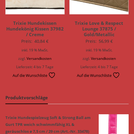
Trixie Hundekissen
Trixie Love & Respect
Hundekönig Kissen 37982
Lounge 37875 /
/ Creme
Gold/Metallic
Preis:
40,84
€
Preis:
56,99
€
inkl. 19 % MwSt.
inkl. 19 % MwSt.
zzgl.
Versandkosten
zzgl.
Versandkosten
Lieferzeit:
4 bis 7 Tage
Lieferzeit:
4 bis 7 Tage
Auf die Wunschliste
Auf die Wunschliste
Produktvorschläge
Trixie Hundespielzeug Soft & Strong Ball am
Gurt TPR weich schwimmfähig XL &
geräuschlos ø 7,5 cm / 29 cm (Art.-Nr. 33478)