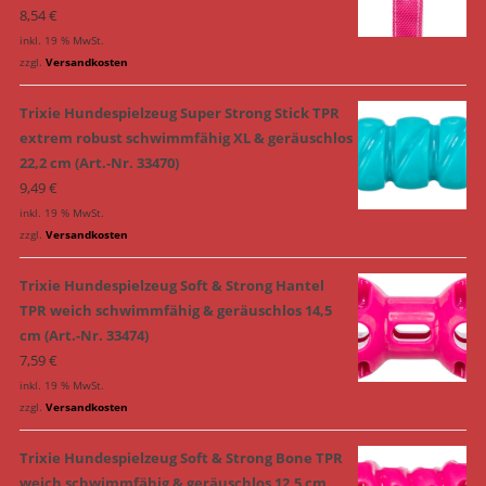
8,54
€
inkl. 19 % MwSt.
zzgl.
Versandkosten
Trixie Hundespielzeug Super Strong Stick TPR
extrem robust schwimmfähig XL & geräuschlos
22,2 cm (Art.-Nr. 33470)
9,49
€
inkl. 19 % MwSt.
zzgl.
Versandkosten
Trixie Hundespielzeug Soft & Strong Hantel
TPR weich schwimmfähig & geräuschlos 14,5
cm (Art.-Nr. 33474)
7,59
€
inkl. 19 % MwSt.
zzgl.
Versandkosten
Trixie Hundespielzeug Soft & Strong Bone TPR
weich schwimmfähig & geräuschlos 12,5 cm